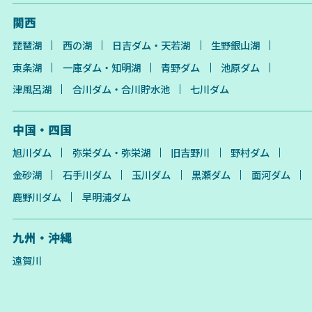
関西
琵琶湖
西の湖
日吉ダム・天若湖
生野銀山湖
東条湖
一庫ダム・知明湖
青野ダム
池原ダム
津風呂湖
合川ダム・合川貯水池
七川ダム
中国・四国
旭川ダム
弥栄ダム・弥栄湖
旧吉野川
野村ダム
金砂湖
石手川ダム
玉川ダム
黒瀬ダム
面河ダム
鹿野川ダム
早明浦ダム
九州・沖縄
遠賀川