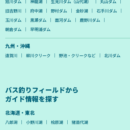
旭川ダム
神龍湖
生見川ダム（山代湖）
丸山ダム
旧吉野川
府中湖
野村ダム
金砂湖
石手川ダム
玉川ダム
黒瀬ダム
面河ダム
鹿野川ダム
朝倉ダム
早明浦ダム
九州・沖縄
遠賀川
柳川クリーク
野池・クリークなど
北川ダム
バス釣りフィールドから
ガイド情報を探す
北海道・東北
八郎潟
小野川湖
桧原湖
猪苗代湖