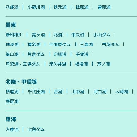
八郎潟
小野川湖
秋元湖
桧原湖
曽原湖
関東
新利根川
霞ヶ浦
北浦
牛久沼
小山ダム
神流湖
榛名湖
戸面原ダム
三島湖
豊英ダム
亀山湖
片倉ダム
印旛沼
手賀沼
丹沢湖・三保ダム
津久井湖
相模湖
芦ノ湖
北陸・甲信越
精進湖
千代田湖
西湖
山中湖
河口湖
木崎湖
野尻湖
東海
入鹿池
七色ダム