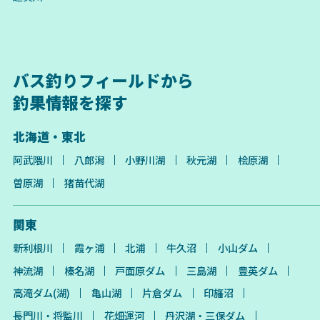
バス釣りフィールドから
釣果情報を探す
北海道・東北
阿武隈川
八郎潟
小野川湖
秋元湖
桧原湖
曽原湖
猪苗代湖
関東
新利根川
霞ヶ浦
北浦
牛久沼
小山ダム
神流湖
榛名湖
戸面原ダム
三島湖
豊英ダム
高滝ダム(湖)
亀山湖
片倉ダム
印旛沼
長門川・将監川
花畑運河
丹沢湖・三保ダム