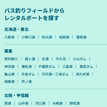
バス釣りフィールドから
レンタルボートを探す
北海道・東北
八郎潟
小野川湖
秋元湖
桧原湖
曽原湖
関東
新利根川
霞ヶ浦
北浦
牛久沼
小山ダム
神流湖
榛名湖
戸面原ダム
三島湖
豊英ダム
亀山湖
片倉ダム
丹沢湖・三保ダム
津久井湖
相模湖
芦ノ湖
北陸・甲信越
西湖
山中湖
河口湖
木崎湖
野尻湖