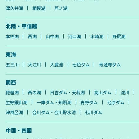
津久井湖
相模湖
芦ノ湖
北陸・甲信越
本栖湖
西湖
山中湖
河口湖
木崎湖
野尻湖
東海
五三川
大江川
入鹿池
七色ダム
青蓮寺ダム
関西
琵琶湖
西の湖
日吉ダム・天若湖
高山ダム
淀川
生野銀山湖
一庫ダム・知明湖
青野ダム
池原ダム
津風呂湖
合川ダム・合川貯水池
七川ダム
中国・四国