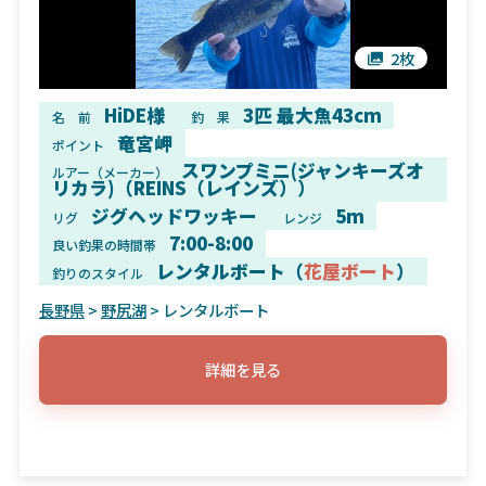
2枚
HiDE様
3匹 最大魚43cm
名 前
釣 果
竜宮岬
ポイント
スワンプミニ(ジャンキーズオ
ルアー（メーカー）
リカラ)（REINS（レインズ））
ジグヘッドワッキー
5m
リグ
レンジ
7:00-8:00
良い釣果の時間帯
レンタルボート（
花屋ボート
）
釣りのスタイル
長野県
>
野尻湖
> レンタルボート
詳細を見る