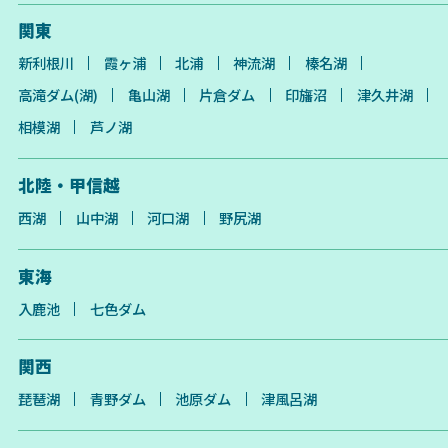
関東
新利根川
霞ヶ浦
北浦
神流湖
榛名湖
高滝ダム(湖)
亀山湖
片倉ダム
印旛沼
津久井湖
相模湖
芦ノ湖
北陸・甲信越
西湖
山中湖
河口湖
野尻湖
東海
入鹿池
七色ダム
関西
琵琶湖
青野ダム
池原ダム
津風呂湖