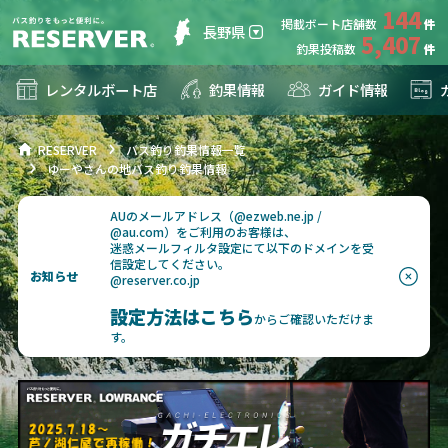
144
掲載ボート店舗数
長野県
5,407
釣果投稿数
レンタルボート店
釣果情報
ガイド情報
RESERVER
バス釣り釣果情報一覧
ゆーやさんの地バス釣り釣果情報
AUのメールアドレス（@ezweb.ne.jp /
@au.com）をご利用のお客様は、
迷惑メールフィルタ設定にて以下のドメインを受
信設定してください。
お知らせ
@reserver.co.jp
設定方法はこちら
からご確認いただけま
す。