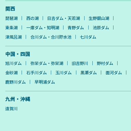
関西
琵琶湖
西の湖
日吉ダム・天若湖
生野銀山湖
東条湖
一庫ダム・知明湖
青野ダム
池原ダム
津風呂湖
合川ダム・合川貯水池
七川ダム
中国・四国
旭川ダム
弥栄ダム・弥栄湖
旧吉野川
野村ダム
金砂湖
石手川ダム
玉川ダム
黒瀬ダム
面河ダム
鹿野川ダム
早明浦ダム
九州・沖縄
遠賀川