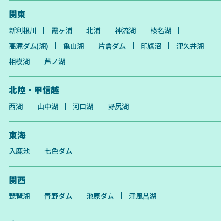
関東
新利根川
霞ヶ浦
北浦
神流湖
榛名湖
高滝ダム(湖)
亀山湖
片倉ダム
印旛沼
津久井湖
相模湖
芦ノ湖
北陸・甲信越
西湖
山中湖
河口湖
野尻湖
東海
入鹿池
七色ダム
関西
琵琶湖
青野ダム
池原ダム
津風呂湖