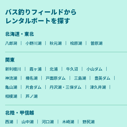
バス釣りフィールドから
レンタルボートを探す
北海道・東北
八郎潟
小野川湖
秋元湖
桧原湖
曽原湖
関東
新利根川
霞ヶ浦
北浦
牛久沼
小山ダム
神流湖
榛名湖
戸面原ダム
三島湖
豊英ダム
亀山湖
片倉ダム
丹沢湖・三保ダム
津久井湖
相模湖
芦ノ湖
北陸・甲信越
西湖
山中湖
河口湖
木崎湖
野尻湖