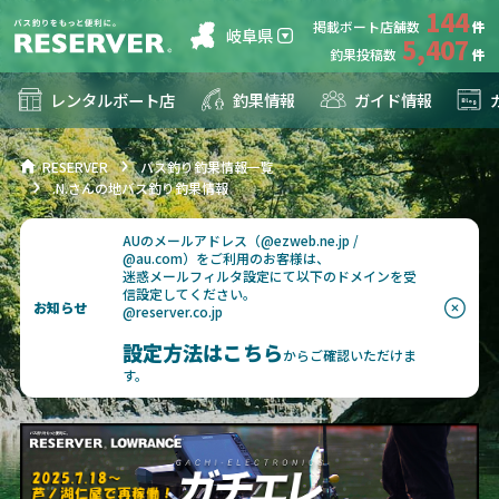
144
掲載ボート店舗数
岐阜県
5,407
釣果投稿数
レンタルボート店
釣果情報
ガイド情報
RESERVER
バス釣り釣果情報一覧
.N.さんの地バス釣り釣果情報
AUのメールアドレス（@ezweb.ne.jp /
@au.com）をご利用のお客様は、
迷惑メールフィルタ設定にて以下のドメインを受
信設定してください。
お知らせ
@reserver.co.jp
設定方法はこちら
からご確認いただけま
す。