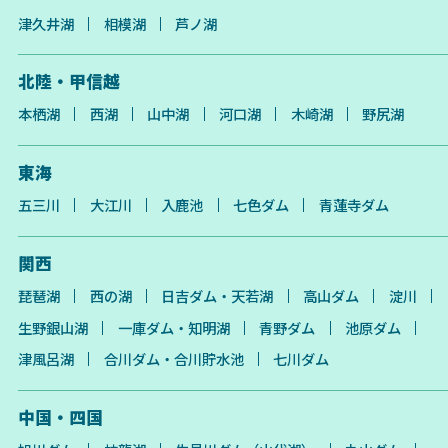
津久井湖
相模湖
芦ノ湖
北陸・甲信越
本栖湖
西湖
山中湖
河口湖
木崎湖
野尻湖
東海
五三川
大江川
入鹿池
七色ダム
青蓮寺ダム
関西
琵琶湖
西の湖
日吉ダム・天若湖
高山ダム
淀川
生野銀山湖
一庫ダム・知明湖
青野ダム
池原ダム
津風呂湖
合川ダム・合川貯水池
七川ダム
中国・四国