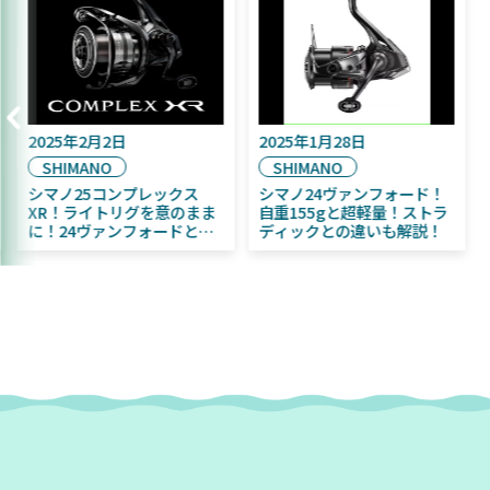
2025年2月2日
2025年1月28日
SHIMANO
SHIMANO
予定！
シマノ25コンプレックス
シマノ24ヴァンフォー
ちびふく魚
XR！ライトリグを意のまま
自重155gと超軽量！
心者にお
に！24ヴァンフォードとの
ディックとの違いも解
違いも解説！