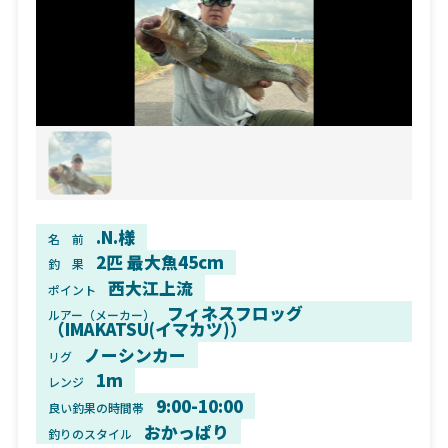
.N.様
名 前
2匹 最大魚45cm
釣 果
西大江上流
ポイント
フィネスフロッグ
ルアー（メーカー）
（IMAKATSU(イマカツ)）
ノーシンカー
リグ
1m
レンジ
9:00-10:00
良い釣果の時間帯
おかっぱり
釣りのスタイル