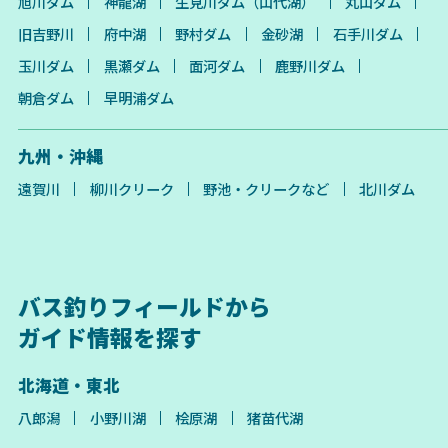
旭川ダム
神龍湖
生見川ダム（山代湖）
丸山ダム
旧吉野川
府中湖
野村ダム
金砂湖
石手川ダム
玉川ダム
黒瀬ダム
面河ダム
鹿野川ダム
朝倉ダム
早明浦ダム
九州・沖縄
遠賀川
柳川クリーク
野池・クリークなど
北川ダム
バス釣りフィールドから
ガイド情報を探す
北海道・東北
八郎潟
小野川湖
桧原湖
猪苗代湖