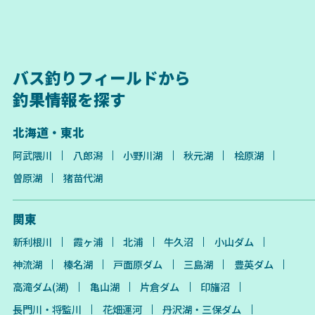
バス釣りフィールドから
釣果情報を探す
北海道・東北
阿武隈川
八郎潟
小野川湖
秋元湖
桧原湖
曽原湖
猪苗代湖
関東
新利根川
霞ヶ浦
北浦
牛久沼
小山ダム
神流湖
榛名湖
戸面原ダム
三島湖
豊英ダム
高滝ダム(湖)
亀山湖
片倉ダム
印旛沼
長門川・将監川
花畑運河
丹沢湖・三保ダム