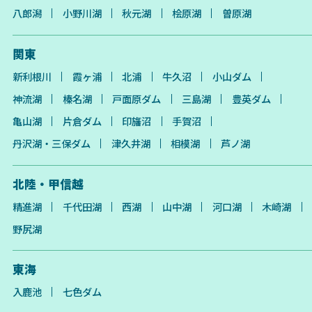
八郎潟
小野川湖
秋元湖
桧原湖
曽原湖
関東
新利根川
霞ヶ浦
北浦
牛久沼
小山ダム
神流湖
榛名湖
戸面原ダム
三島湖
豊英ダム
亀山湖
片倉ダム
印旛沼
手賀沼
丹沢湖・三保ダム
津久井湖
相模湖
芦ノ湖
北陸・甲信越
精進湖
千代田湖
西湖
山中湖
河口湖
木崎湖
野尻湖
東海
入鹿池
七色ダム