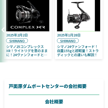
16日
2025年2月2日
2025年1月28
SHIMANO
SHIMANO
1月発売予定！
シマノ25コンプレックス
シマノ24ヴァ
ふく魚／ちびふく魚
XR！ライトリグを意のまま
自重155gと
イト初心者にお
に！24ヴァンフォードとの
ディックとの
違いも解説！
戸面原ダムボートセンターの会社概要
会社概要