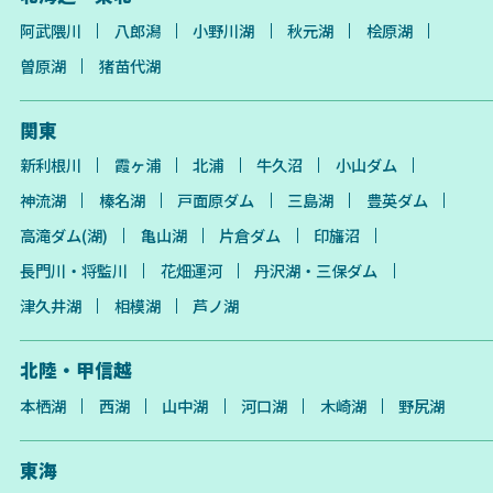
阿武隈川
八郎潟
小野川湖
秋元湖
桧原湖
曽原湖
猪苗代湖
関東
新利根川
霞ヶ浦
北浦
牛久沼
小山ダム
神流湖
榛名湖
戸面原ダム
三島湖
豊英ダム
高滝ダム(湖)
亀山湖
片倉ダム
印旛沼
長門川・将監川
花畑運河
丹沢湖・三保ダム
津久井湖
相模湖
芦ノ湖
北陸・甲信越
本栖湖
西湖
山中湖
河口湖
木崎湖
野尻湖
東海