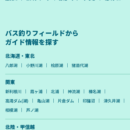
バス釣りフィールドから
ガイド情報を探す
北海道・東北
八郎潟
小野川湖
桧原湖
猪苗代湖
関東
新利根川
霞ヶ浦
北浦
神流湖
榛名湖
高滝ダム(湖)
亀山湖
片倉ダム
印旛沼
津久井湖
相模湖
芦ノ湖
北陸・甲信越