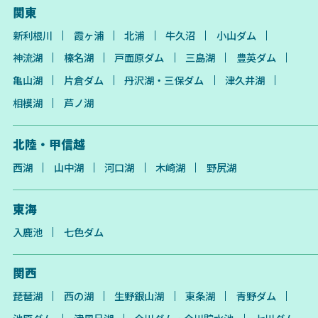
関東
新利根川
霞ヶ浦
北浦
牛久沼
小山ダム
神流湖
榛名湖
戸面原ダム
三島湖
豊英ダム
亀山湖
片倉ダム
丹沢湖・三保ダム
津久井湖
相模湖
芦ノ湖
北陸・甲信越
西湖
山中湖
河口湖
木崎湖
野尻湖
東海
入鹿池
七色ダム
関西
琵琶湖
西の湖
生野銀山湖
東条湖
青野ダム