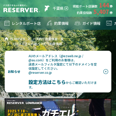
144
掲載ボート店舗数
千葉県
5,407
釣果投稿数
レンタルボート店
釣果情報
ガイド情報
RESERVER
バス釣り釣果情報一覧
ヒロフミさんの地バス釣り釣果情報
AUのメールアドレス（@ezweb.ne.jp /
@au.com）をご利用のお客様は、
迷惑メールフィルタ設定にて以下のドメインを受
信設定してください。
お知らせ
@reserver.co.jp
設定方法はこちら
からご確認いただけま
す。