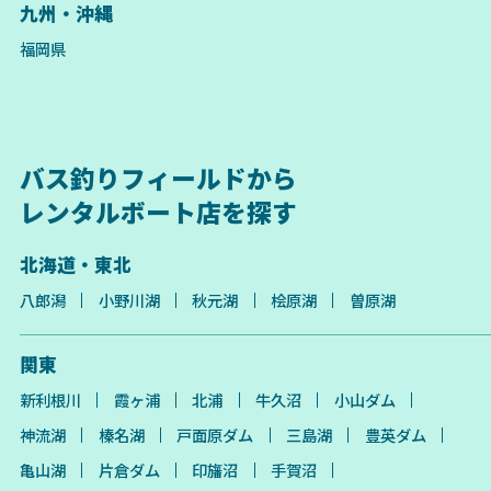
九州・沖縄
福岡県
バス釣りフィールドから
レンタルボート店を探す
北海道・東北
八郎潟
小野川湖
秋元湖
桧原湖
曽原湖
関東
新利根川
霞ヶ浦
北浦
牛久沼
小山ダム
神流湖
榛名湖
戸面原ダム
三島湖
豊英ダム
亀山湖
片倉ダム
印旛沼
手賀沼