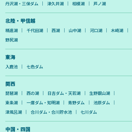
丹沢湖・三保ダム
津久井湖
相模湖
芦ノ湖
北陸・甲信越
精進湖
千代田湖
西湖
山中湖
河口湖
木崎湖
野尻湖
東海
入鹿池
七色ダム
関西
琵琶湖
西の湖
日吉ダム・天若湖
生野銀山湖
東条湖
一庫ダム・知明湖
青野ダム
池原ダム
津風呂湖
合川ダム・合川貯水池
七川ダム
中国・四国