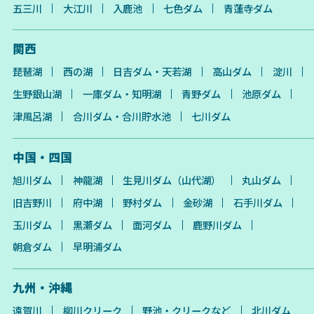
五三川
大江川
入鹿池
七色ダム
青蓮寺ダム
関西
琵琶湖
西の湖
日吉ダム・天若湖
高山ダム
淀川
生野銀山湖
一庫ダム・知明湖
青野ダム
池原ダム
津風呂湖
合川ダム・合川貯水池
七川ダム
中国・四国
旭川ダム
神龍湖
生見川ダム（山代湖）
丸山ダム
旧吉野川
府中湖
野村ダム
金砂湖
石手川ダム
玉川ダム
黒瀬ダム
面河ダム
鹿野川ダム
朝倉ダム
早明浦ダム
九州・沖縄
遠賀川
柳川クリーク
野池・クリークなど
北川ダム