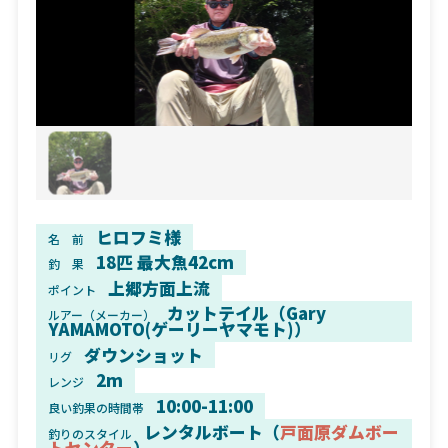
ヒロフミ様
名 前
18匹 最大魚42cm
釣 果
上郷方面上流
ポイント
カットテイル（Gary
ルアー（メーカー）
YAMAMOTO(ゲーリーヤマモト)）
ダウンショット
リグ
2m
レンジ
10:00-11:00
良い釣果の時間帯
レンタルボート（
戸面原ダムボー
釣りのスタイル
トセンター
）