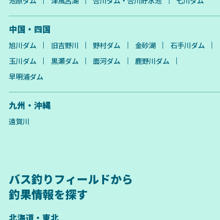
池原ダム
津風呂湖
合川ダム・合川貯水池
七川ダム
中国・四国
旭川ダム
旧吉野川
野村ダム
金砂湖
石手川ダム
玉川ダム
黒瀬ダム
面河ダム
鹿野川ダム
早明浦ダム
九州・沖縄
遠賀川
バス釣りフィールドから
釣果情報を探す
北海道・東北