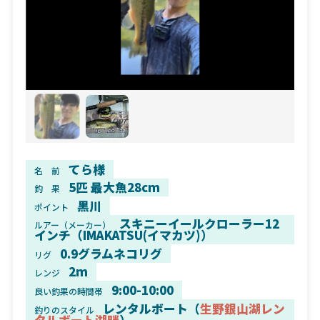
てら様
名 前
5匹 最大魚28cm
釣 果
黒川
ポイント
スキニーイールクローラー12
ルアー（メーカー）
インチ（IMAKATSU(イマカツ)）
0.9グラムネコリグ
リグ
2m
レンジ
9:00-10:00
良い釣果の時間帯
レンタルボート（
生野銀山湖レン
釣りのスタイル
タルボート湖畔
）