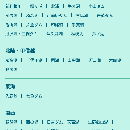
新利根川
霞ヶ浦
北浦
牛久沼
小山ダム
神流湖
榛名湖
戸面原ダム
三島湖
豊英ダム
亀山湖
片倉ダム
印旛沼
手賀沼
丹沢湖・三保ダム
津久井湖
相模湖
芦ノ湖
北陸・甲信越
精進湖
千代田湖
西湖
山中湖
河口湖
木崎湖
野尻湖
東海
入鹿池
七色ダム
関西
琵琶湖
西の湖
日吉ダム・天若湖
生野銀山湖