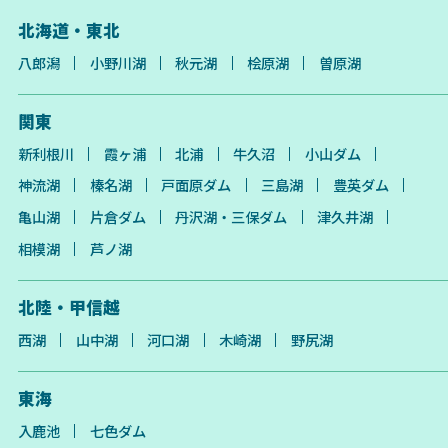
北海道・東北
八郎潟
小野川湖
秋元湖
桧原湖
曽原湖
関東
新利根川
霞ヶ浦
北浦
牛久沼
小山ダム
神流湖
榛名湖
戸面原ダム
三島湖
豊英ダム
亀山湖
片倉ダム
丹沢湖・三保ダム
津久井湖
相模湖
芦ノ湖
北陸・甲信越
西湖
山中湖
河口湖
木崎湖
野尻湖
東海
入鹿池
七色ダム