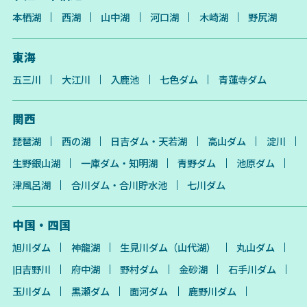
本栖湖
西湖
山中湖
河口湖
木崎湖
野尻湖
東海
五三川
大江川
入鹿池
七色ダム
青蓮寺ダム
関西
琵琶湖
西の湖
日吉ダム・天若湖
高山ダム
淀川
生野銀山湖
一庫ダム・知明湖
青野ダム
池原ダム
津風呂湖
合川ダム・合川貯水池
七川ダム
中国・四国
旭川ダム
神龍湖
生見川ダム（山代湖）
丸山ダム
旧吉野川
府中湖
野村ダム
金砂湖
石手川ダム
玉川ダム
黒瀬ダム
面河ダム
鹿野川ダム