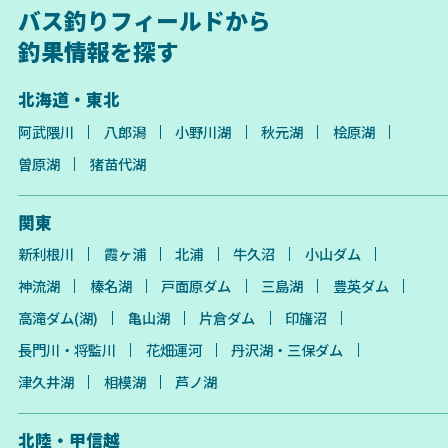
バス釣りフィールドから
釣果情報を探す
北海道・東北
阿武隈川
八郎潟
小野川湖
秋元湖
桧原湖
曽原湖
猪苗代湖
関東
新利根川
霞ヶ浦
北浦
牛久沼
小山ダム
神流湖
榛名湖
戸面原ダム
三島湖
豊英ダム
高滝ダム(湖)
亀山湖
片倉ダム
印旛沼
長門川・将監川
花畑運河
丹沢湖・三保ダム
津久井湖
相模湖
芦ノ湖
北陸・甲信越