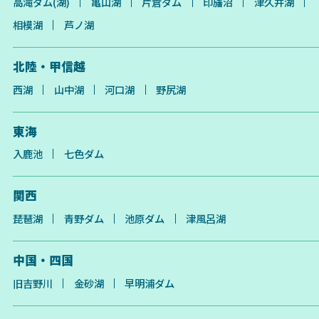
高滝ダム(湖)
亀山湖
片倉ダム
印旛沼
津久井湖
相模湖
芦ノ湖
北陸・甲信越
西湖
山中湖
河口湖
野尻湖
東海
入鹿池
七色ダム
関西
琵琶湖
青野ダム
池原ダム
津風呂湖
中国・四国
旧吉野川
金砂湖
早明浦ダム