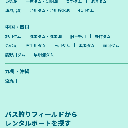
東条湖
一庫ダム・知明湖
青野ダム
池原ダム
津風呂湖
合川ダム・合川貯水池
七川ダム
中国・四国
旭川ダム
弥栄ダム・弥栄湖
旧吉野川
野村ダム
金砂湖
石手川ダム
玉川ダム
黒瀬ダム
面河ダム
鹿野川ダム
早明浦ダム
九州・沖縄
遠賀川
バス釣りフィールドから
レンタルボートを探す