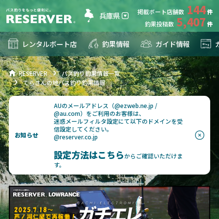
144
掲載ボート店舗数
兵庫県
5,407
釣果投稿数
レンタルボート店
釣果情報
ガイド情報
RESERVER
バス釣り釣果情報一覧
てらさんの地バス釣り釣果情報
AUのメールアドレス（@ezweb.ne.jp /
@au.com）をご利用のお客様は、
迷惑メールフィルタ設定にて以下のドメインを受
信設定してください。
お知らせ
@reserver.co.jp
設定方法はこちら
からご確認いただけま
す。