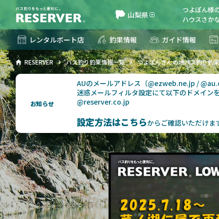
つよぽん様
山梨県
ハウスさかな
レンタルボート店
釣果情報
ガイド情報
RESERVER
バス釣り釣果情報一覧
つよぽんさんの地バス釣り釣
AUのメールアドレス（@ezweb.ne.jp / @
迷惑メールフィルタ設定にて以下のドメイン
@reserver.co.jp
お知らせ
設定方法はこちら
からご確認いただけま