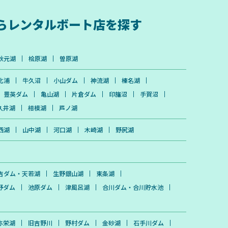
ら
レンタルボート店を探す
秋元湖
桧原湖
曽原湖
北浦
牛久沼
小山ダム
神流湖
榛名湖
豊英ダム
亀山湖
片倉ダム
印旛沼
手賀沼
久井湖
相模湖
芦ノ湖
西湖
山中湖
河口湖
木崎湖
野尻湖
吉ダム・天若湖
生野銀山湖
東条湖
野ダム
池原ダム
津風呂湖
合川ダム・合川貯水池
弥栄湖
旧吉野川
野村ダム
金砂湖
石手川ダム