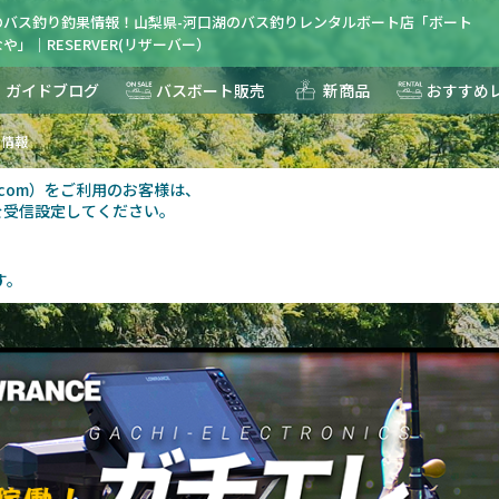
のバス釣り釣果情報！山梨県-河口湖のバス釣りレンタルボート店「ボート
や」｜RESERVER(リザーバー）
ガイドブログ
バスボート販売
新商品
おすすめ
果情報
au.com）をご利用のお客様は、
を受信設定してください。
す。