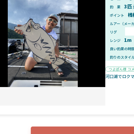
3匹
釣 果
桟
ポイント
ルアー（メー
リグ
2025年1月28日
2025年
1m
レンジ
ンフォード！自重155gと超軽
2025年11月発売予定！DAIWA ふ
ィックとの違いも解説！
ふく魚はビッグベイト初心者におす
良い釣果の時
釣りのスタイ
つよぽん様 コ
河口湖でロクマ
魚探
2025年7月10日
2025