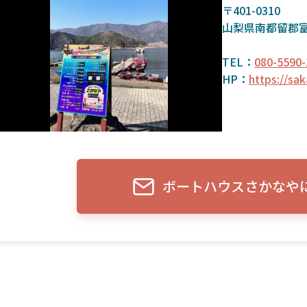
〒401-0310
山梨県南都留郡
TEL：
080-5590-
HP：
https://sa
ボートハウスさかなや