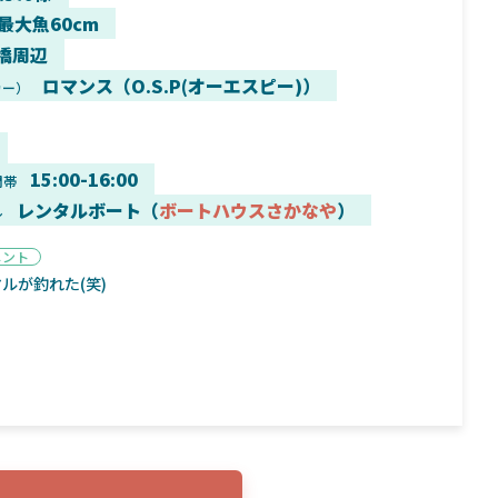
 最大魚60cm
橋周辺
ロマンス（O.S.P(オーエスピー)）
カー）
9月16日
2025年2月2日
く魚／ちび
シマノ25コンプレックス XR！ライトリグを
シマノ
すめ！
意のままに！24ヴァンフォードとの違いも
量！
15:00-16:00
間帯
解説！
レンタルボート（
ボートハウスさかなや
）
ル
メント
ルが釣れた(笑)
魚探
バ
年3月7日
2026年4月16日