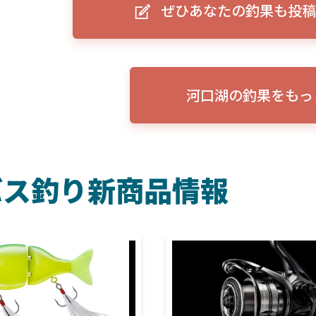
ぜひあなたの釣果も投稿
ーグルアイ（EAGLE EYE）」
ELowrance EAGLE 7/9インチ 
り身近に！HOOK REVEAL
ットHD！EAGLE EYEとの違いも解
説！
河口湖の釣果をもっ
バス釣り新商品情報