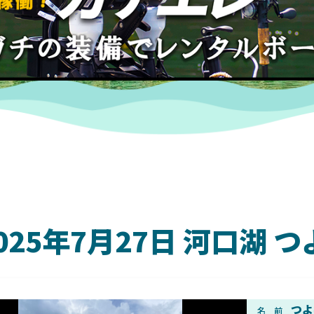
025年7月27日 河口湖
DAIWA
つよ
名 前