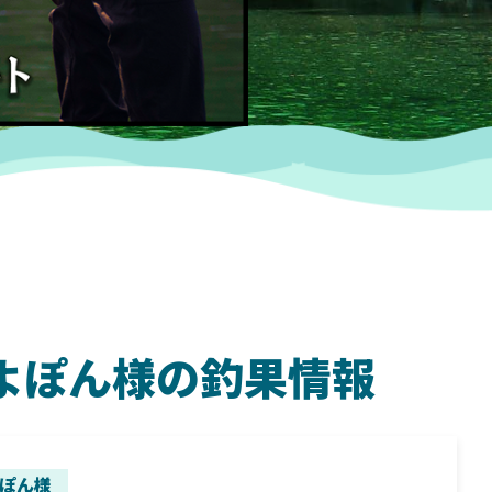
 つよぽん様の釣果情報
SHIMANO
SH
ぽん様