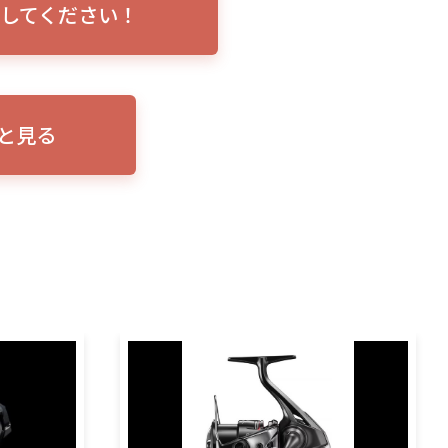
してください！
トリプルショ
ローランス イーグルアイ（EAGLE EYE）イ
エル
説！
ンプレ！ガーミンとの比較も併せてご説明い
ンバ
たします
と見る