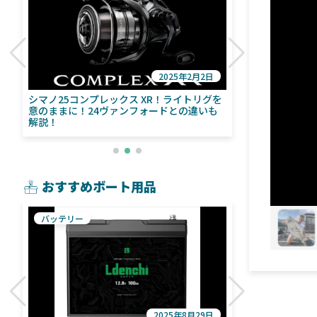
2025年2月2日
び
シマノ25コンプレックス XR！ライトリグを
シマノ24ヴァ
意のままに！24ヴァンフォードとの違いも
量！ストラデ
解説！
おすすめボート用品
バッテリー
魚探
2025年8月29日