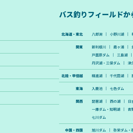
バス釣りフィールドか
北海道・東北
八郎潟
小野川湖
関東
新利根川
霞ヶ浦
戸面原ダム
三島湖
丹沢湖・三保ダム
津
北陸・甲信越
精進湖
千代田湖
東海
入鹿池
七色ダム
関西
琵琶湖
西の湖
日
一庫ダム・知明湖
青
七川ダム
中国・四国
旭川ダム
弥栄ダム・