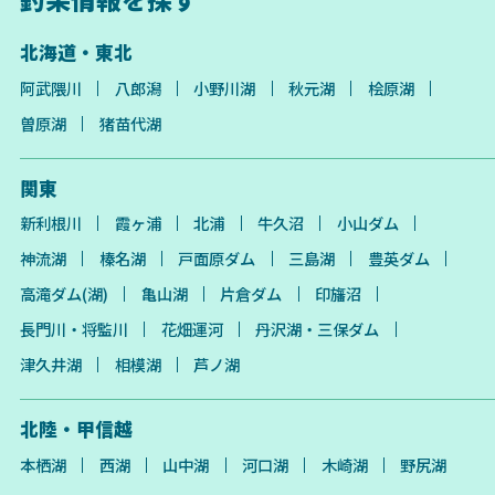
北海道・東北
阿武隈川
八郎潟
小野川湖
秋元湖
桧原湖
曽原湖
猪苗代湖
関東
新利根川
霞ヶ浦
北浦
牛久沼
小山ダム
神流湖
榛名湖
戸面原ダム
三島湖
豊英ダム
高滝ダム(湖)
亀山湖
片倉ダム
印旛沼
長門川・将監川
花畑運河
丹沢湖・三保ダム
津久井湖
相模湖
芦ノ湖
北陸・甲信越
本栖湖
西湖
山中湖
河口湖
木崎湖
野尻湖