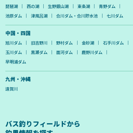
琵琶湖
西の湖
生野銀山湖
東条湖
青野ダム
池原ダム
津風呂湖
合川ダム・合川貯水池
七川ダム
中国・四国
旭川ダム
旧吉野川
野村ダム
金砂湖
石手川ダム
玉川ダム
黒瀬ダム
面河ダム
鹿野川ダム
早明浦ダム
九州・沖縄
遠賀川
バス釣りフィールドから
釣果情報を探す