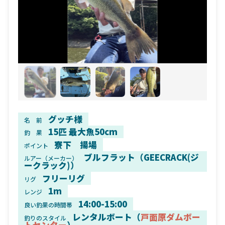
グッチ様
名 前
15匹 最大魚50cm
釣 果
寮下 揚場
ポイント
ブルフラット（GEECRACK(ジ
ルアー（メーカー）
ークラック)）
フリーリグ
リグ
1m
レンジ
14:00-15:00
良い釣果の時間帯
レンタルボート（
戸面原ダムボー
釣りのスタイル
トセンター
）