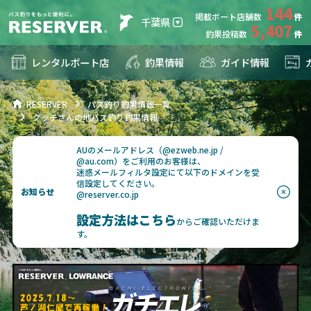
144
掲載ボート店舗数
千葉県
5,407
釣果投稿数
レンタルボート店
釣果情報
ガイド情報
RESERVER
バス釣り釣果情報一覧
グッチさんの地バス釣り釣果情報
AUのメールアドレス（@ezweb.ne.jp /
@au.com）をご利用のお客様は、
迷惑メールフィルタ設定にて以下のドメインを受
信設定してください。
お知らせ
@reserver.co.jp
設定方法はこちら
からご確認いただけま
す。