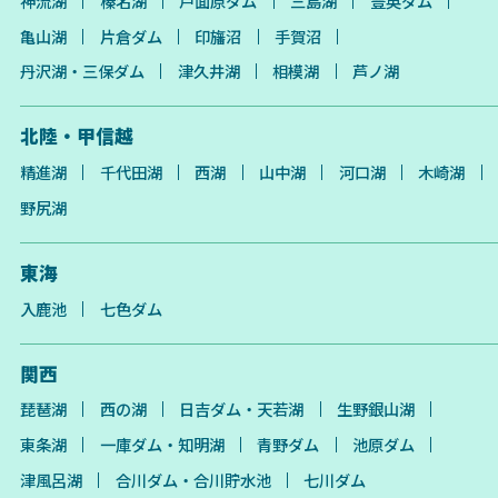
神流湖
榛名湖
戸面原ダム
三島湖
豊英ダム
亀山湖
片倉ダム
印旛沼
手賀沼
丹沢湖・三保ダム
津久井湖
相模湖
芦ノ湖
北陸・甲信越
精進湖
千代田湖
西湖
山中湖
河口湖
木崎湖
野尻湖
東海
入鹿池
七色ダム
関西
琵琶湖
西の湖
日吉ダム・天若湖
生野銀山湖
東条湖
一庫ダム・知明湖
青野ダム
池原ダム
津風呂湖
合川ダム・合川貯水池
七川ダム