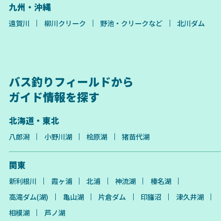
九州・沖縄
遠賀川
柳川クリーク
野池・クリークなど
北川ダム
バス釣りフィールドから
ガイド情報を探す
北海道・東北
八郎潟
小野川湖
桧原湖
猪苗代湖
関東
新利根川
霞ヶ浦
北浦
神流湖
榛名湖
高滝ダム(湖)
亀山湖
片倉ダム
印旛沼
津久井湖
相模湖
芦ノ湖