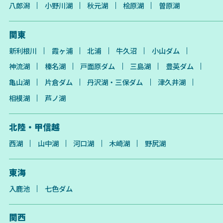
八郎潟
小野川湖
秋元湖
桧原湖
曽原湖
関東
新利根川
霞ヶ浦
北浦
牛久沼
小山ダム
神流湖
榛名湖
戸面原ダム
三島湖
豊英ダム
亀山湖
片倉ダム
丹沢湖・三保ダム
津久井湖
相模湖
芦ノ湖
北陸・甲信越
西湖
山中湖
河口湖
木崎湖
野尻湖
東海
入鹿池
七色ダム
関西