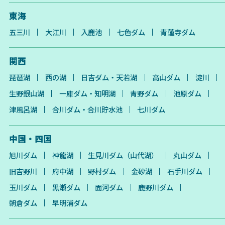
東海
五三川
大江川
入鹿池
七色ダム
青蓮寺ダム
関西
琵琶湖
西の湖
日吉ダム・天若湖
高山ダム
淀川
生野銀山湖
一庫ダム・知明湖
青野ダム
池原ダム
津風呂湖
合川ダム・合川貯水池
七川ダム
中国・四国
旭川ダム
神龍湖
生見川ダム（山代湖）
丸山ダム
旧吉野川
府中湖
野村ダム
金砂湖
石手川ダム
玉川ダム
黒瀬ダム
面河ダム
鹿野川ダム
朝倉ダム
早明浦ダム