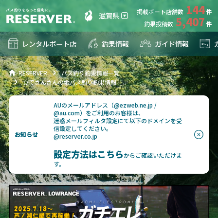
144
掲載ボート店舗数
滋賀県
5,407
釣果投稿数
レンタルボート店
釣果情報
ガイド情報
RESERVER
バス釣り釣果情報一覧
ひでさんさんの地バス釣り釣果情報
AUのメールアドレス（@ezweb.ne.jp /
@au.com）をご利用のお客様は、
迷惑メールフィルタ設定にて以下のドメインを受
信設定してください。
お知らせ
@reserver.co.jp
設定方法はこちら
からご確認いただけま
す。