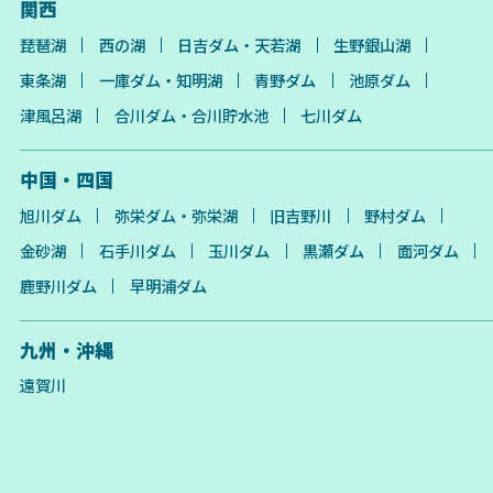
関西
琵琶湖
西の湖
日吉ダム・天若湖
生野銀山湖
東条湖
一庫ダム・知明湖
青野ダム
池原ダム
津風呂湖
合川ダム・合川貯水池
七川ダム
中国・四国
旭川ダム
弥栄ダム・弥栄湖
旧吉野川
野村ダム
金砂湖
石手川ダム
玉川ダム
黒瀬ダム
面河ダム
鹿野川ダム
早明浦ダム
九州・沖縄
遠賀川