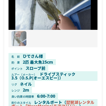
ひでさん様
名 前
2匹 最大魚25cm
釣 果
スロープ前
ポイント
ドライブスティック
ルアー（メーカー）
3.5（O.S.P(オーエスピー)）
ネイル
リグ
2m
レンジ
6:00-7:00
良い釣果の時間帯
レンタルボート（
琵琶湖レンタル
釣りのスタイル
ボート「MoreMarine(モアマリン)」
）