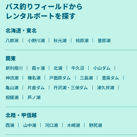
バス釣りフィールドから
レンタルボートを探す
北海道・東北
八郎潟
小野川湖
秋元湖
桧原湖
曽原湖
関東
新利根川
霞ヶ浦
北浦
牛久沼
小山ダム
神流湖
榛名湖
戸面原ダム
三島湖
豊英ダム
亀山湖
片倉ダム
丹沢湖・三保ダム
津久井湖
相模湖
芦ノ湖
北陸・甲信越
西湖
山中湖
河口湖
木崎湖
野尻湖