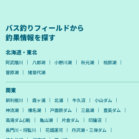
バス釣りフィールドから
釣果情報を探す
北海道・東北
阿武隈川
八郎潟
小野川湖
秋元湖
桧原湖
曽原湖
猪苗代湖
関東
新利根川
霞ヶ浦
北浦
牛久沼
小山ダム
神流湖
榛名湖
戸面原ダム
三島湖
豊英ダム
高滝ダム(湖)
亀山湖
片倉ダム
印旛沼
長門川・将監川
花畑運河
丹沢湖・三保ダム