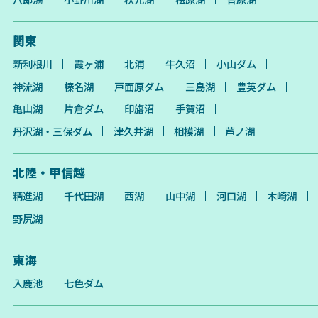
関東
新利根川
霞ヶ浦
北浦
牛久沼
小山ダム
神流湖
榛名湖
戸面原ダム
三島湖
豊英ダム
亀山湖
片倉ダム
印旛沼
手賀沼
丹沢湖・三保ダム
津久井湖
相模湖
芦ノ湖
北陸・甲信越
精進湖
千代田湖
西湖
山中湖
河口湖
木崎湖
野尻湖
東海
入鹿池
七色ダム