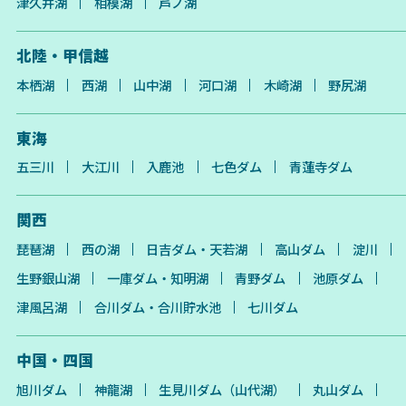
津久井湖
相模湖
芦ノ湖
北陸・甲信越
本栖湖
西湖
山中湖
河口湖
木崎湖
野尻湖
東海
五三川
大江川
入鹿池
七色ダム
青蓮寺ダム
関西
琵琶湖
西の湖
日吉ダム・天若湖
高山ダム
淀川
生野銀山湖
一庫ダム・知明湖
青野ダム
池原ダム
津風呂湖
合川ダム・合川貯水池
七川ダム
中国・四国
旭川ダム
神龍湖
生見川ダム（山代湖）
丸山ダム