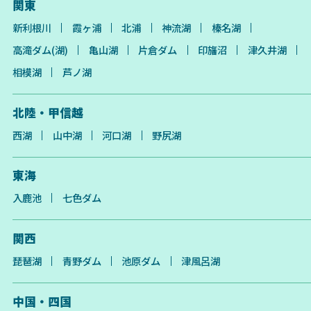
関東
新利根川
霞ヶ浦
北浦
神流湖
榛名湖
高滝ダム(湖)
亀山湖
片倉ダム
印旛沼
津久井湖
相模湖
芦ノ湖
北陸・甲信越
西湖
山中湖
河口湖
野尻湖
東海
入鹿池
七色ダム
関西
琵琶湖
青野ダム
池原ダム
津風呂湖
中国・四国