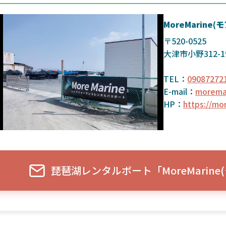
MoreMarine
〒520-0525
大津市小野312-1
TEL：
09087272
E-mail：
morema
HP：
https://mo
琵琶湖レンタルボート「MoreMarin