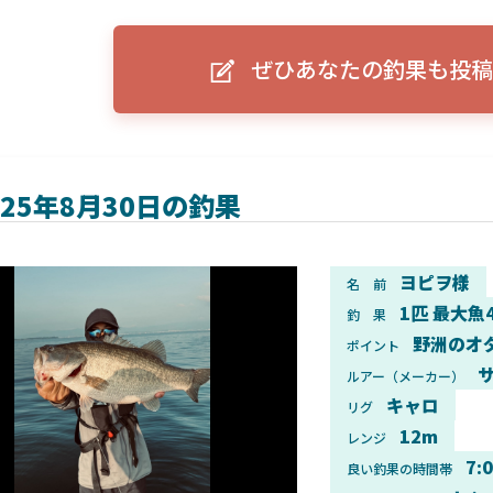
ーグルアイ（EAGLE EYE）」
ELowrance EAGLE 7/9インチ 
り身近に！HOOK REVEAL
ットHD！EAGLE EYEとの違いも解
ぜひあなたの釣果も投稿
説！
025年8月30日の釣果
ヨピヲ様
名 前
1匹 最大魚
釣 果
野洲のオ
ポイント
サ
ルアー（メーカー）
キャロ
リグ
12m
レンジ
7:
良い釣果の時間帯