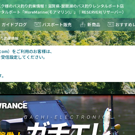
スク様のバス釣り釣果情報！滋賀県-琵琶湖のバス釣りレンタルボート店
ルボート「MoreMarine(モアマリン)」」｜RESERVER(リザーバー）
ガイドブログ
バスボート販売
新商品
おすすめ
釣り釣果情報
au.com）をご利用のお客様は、
を受信設定してください。
す。