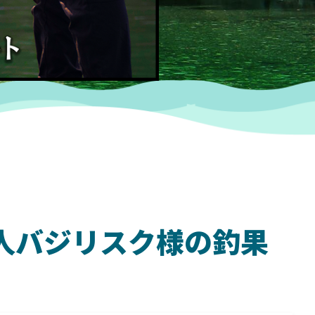
 一人バジリスク様の釣果
SHIMANO
SH