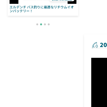
エルデンチ バス釣りに最適なリチウムイオ
ローランス「イ
い
ンバッテリー！
ライブソナーをよ
との違いも解
2