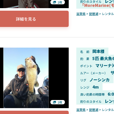
レン
釣りのスタイル
1枚
「MoreMarine
滋賀県
>
琵琶湖
> レンタ
詳細を見る
岡本様
名 前
5匹 最大魚
釣 果
マリーナ
ポイント
サ
ルアー（メーカー）
ノーシンカ
リグ
4m
レンジ
6:
良い釣果の時間帯
レン
釣りのスタイル
1枚
滋賀県
>
琵琶湖
> レンタ