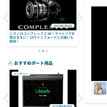
2025年2月2日
び
シマノ25コンプレックス XR！ライトリグを
シマノ24ヴァ
意のままに！24ヴァンフォードとの違いも
量！ストラデ
解説！
おすすめボート用品
バッテリー
魚探
2025年8月29日