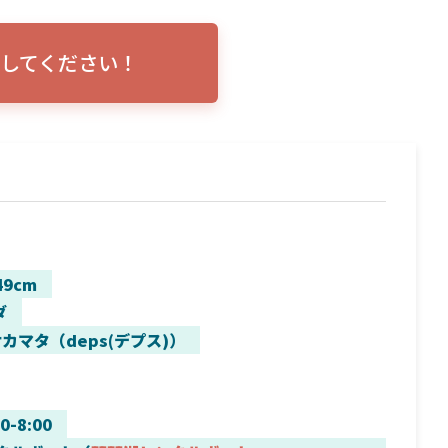
トリプルショ
ローランス イーグルアイ（EAGLE EYE）イ
エル
説！
ンプレ！ガーミンとの比較も併せてご説明い
ンバ
してください！
たします
49cm
ダ
カマタ（deps(デプス)）
00-8:00