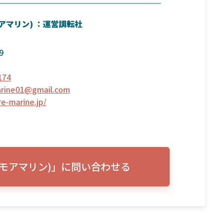
(モアマリン) ：運営調転社
9
174
rine01@gmail.com
re-marine.jp/
e(モアマリン)」に問い合わせる