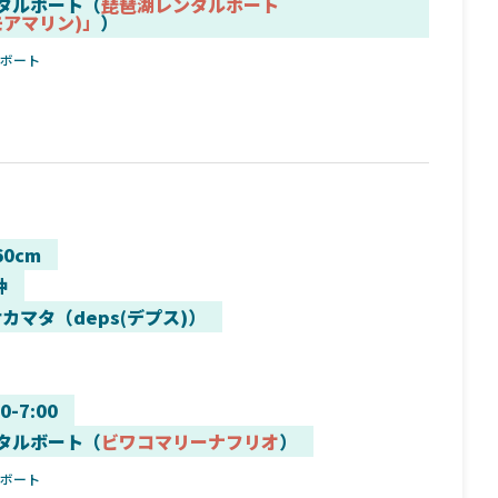
タルボート（
琵琶湖レンタルボート
(モアマリン)」
）
ルボート
60cm
沖
カマタ（deps(デプス)）
00-7:00
タルボート（
ビワコマリーナフリオ
）
ルボート