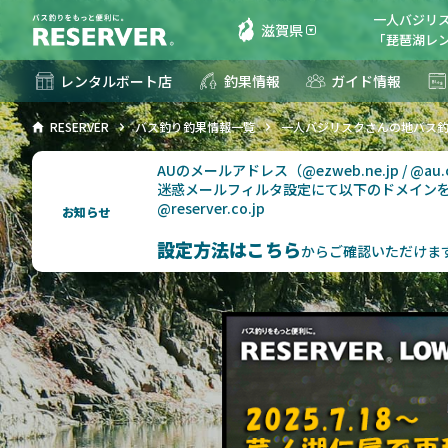
一人バジリ
滋賀県
「琵琶湖レンタ
レンタルボート店
釣果情報
ガイド情報
RESERVER
バス釣り釣果情報一覧
一人バジリスクさんの地バス
AUのメールアドレス（@ezweb.ne.jp / @
迷惑メールフィルタ設定にて以下のドメイン
@reserver.co.jp
お知らせ
設定方法はこちら
からご確認いただけま