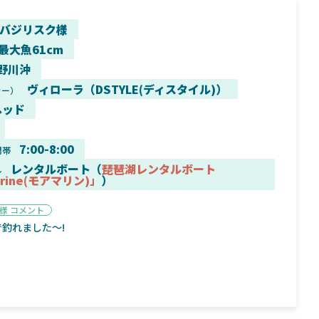
バジリスク様
 最大魚61cm
野川沖
9月16日
2025年2月2日
ヴィローラ（DSTYLE(ディスタイル)）
カー）
く魚／ちび
シマノ25コンプレックス XR！ライトリグを
シマノ
ヘッド
すめ！
意のままに！24ヴァンフォードとの違いも
量！
解説！
7:00-8:00
間帯
レンタルボート（
琵琶湖レンタルボート
ル
arine(モアマリン)」
）
様 コメント
魚探
バ
で釣れました〜!
年3月7日
2026年4月16日