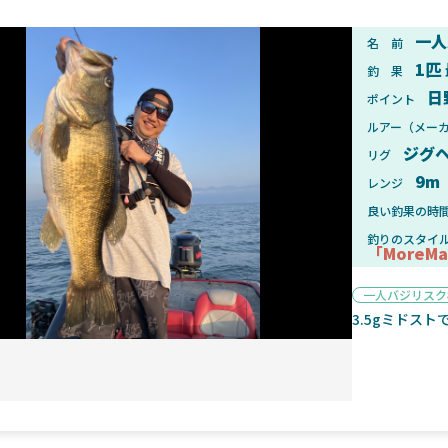
一人
名 前
1匹
釣 果
日
ポイント
2025年1月28日
2025年
ルアー（メー
ンフォード！自重155gと超軽
2025年11月発売予定！DAIWA ふ
ジグ
ィックとの違いも解説！
ふく魚はビッグベイト初心者におす
リグ
9m
レンジ
良い釣果の時
釣りのスタイ
「MoreM
一人バジリスク
魚探
3.5gミドスト
2025年7月10日
2025