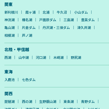
関東
新利根川
霞ヶ浦
北浦
牛久沼
小山ダム
神流湖
榛名湖
戸面原ダム
三島湖
豊英ダム
亀山湖
片倉ダム
丹沢湖・三保ダム
津久井湖
相模湖
芦ノ湖
北陸・甲信越
西湖
山中湖
河口湖
木崎湖
野尻湖
東海
入鹿池
七色ダム
関西
琵琶湖
西の湖
生野銀山湖
東条湖
青野ダム