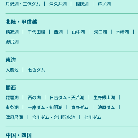
丹沢湖・三保ダム
津久井湖
相模湖
芦ノ湖
北陸・甲信越
精進湖
千代田湖
西湖
山中湖
河口湖
木崎湖
野尻湖
東海
入鹿池
七色ダム
関西
琵琶湖
西の湖
日吉ダム・天若湖
生野銀山湖
東条湖
一庫ダム・知明湖
青野ダム
池原ダム
津風呂湖
合川ダム・合川貯水池
七川ダム
中国・四国