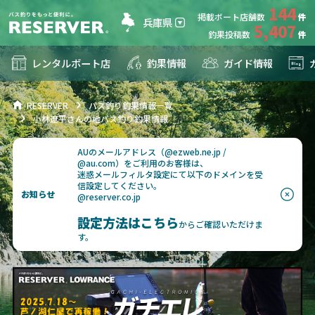
144
掲載ボート店舗数
兵庫県
5,407
釣果投稿数
レンタルボート店
釣果情報
ガイド情報
RESERVER
バス釣り釣果情報一覧
小林遼平さんの地バス釣り釣果情報
AUのメールアドレス（@ezweb.ne.jp /
@au.com）をご利用のお客様は、
迷惑メールフィルタ設定にて以下のドメインを受
信設定してください。
お知らせ
@reserver.co.jp
設定方法はこちら
からご確認いただけま
す。