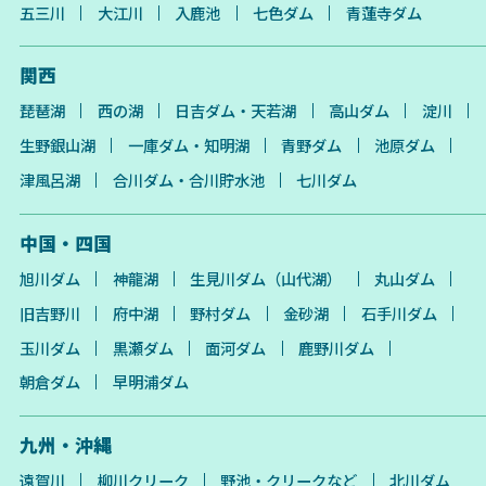
五三川
大江川
入鹿池
七色ダム
青蓮寺ダム
関西
琵琶湖
西の湖
日吉ダム・天若湖
高山ダム
淀川
生野銀山湖
一庫ダム・知明湖
青野ダム
池原ダム
津風呂湖
合川ダム・合川貯水池
七川ダム
中国・四国
旭川ダム
神龍湖
生見川ダム（山代湖）
丸山ダム
旧吉野川
府中湖
野村ダム
金砂湖
石手川ダム
玉川ダム
黒瀬ダム
面河ダム
鹿野川ダム
朝倉ダム
早明浦ダム
九州・沖縄
遠賀川
柳川クリーク
野池・クリークなど
北川ダム