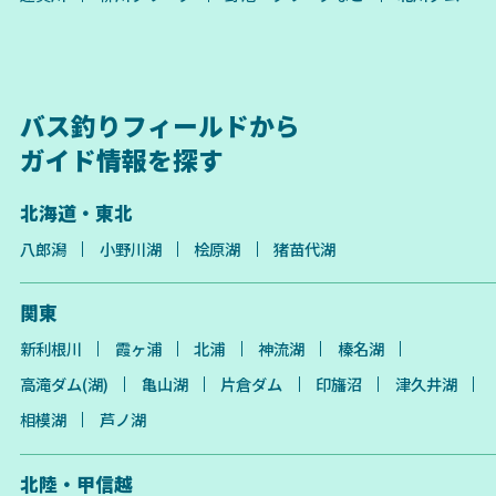
バス釣りフィールドから
ガイド情報を探す
北海道・東北
八郎潟
小野川湖
桧原湖
猪苗代湖
関東
新利根川
霞ヶ浦
北浦
神流湖
榛名湖
高滝ダム(湖)
亀山湖
片倉ダム
印旛沼
津久井湖
相模湖
芦ノ湖
北陸・甲信越