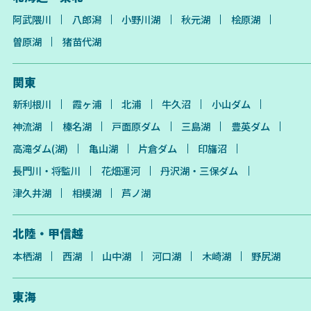
阿武隈川
八郎潟
小野川湖
秋元湖
桧原湖
曽原湖
猪苗代湖
関東
新利根川
霞ヶ浦
北浦
牛久沼
小山ダム
神流湖
榛名湖
戸面原ダム
三島湖
豊英ダム
高滝ダム(湖)
亀山湖
片倉ダム
印旛沼
長門川・将監川
花畑運河
丹沢湖・三保ダム
津久井湖
相模湖
芦ノ湖
北陸・甲信越
本栖湖
西湖
山中湖
河口湖
木崎湖
野尻湖
東海