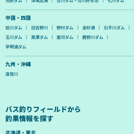
池原ダム
津風呂湖
合川ダム・合川貯水池
七川ダム
中国・四国
旭川ダム
旧吉野川
野村ダム
金砂湖
石手川ダム
玉川ダム
黒瀬ダム
面河ダム
鹿野川ダム
早明浦ダム
九州・沖縄
遠賀川
バス釣りフィールドから
釣果情報を探す
北海道・東北