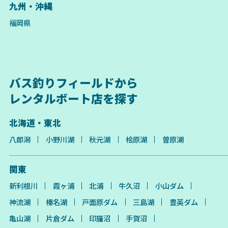
九州・沖縄
福岡県
バス釣りフィールドから
レンタルボート店を探す
北海道・東北
八郎潟
小野川湖
秋元湖
桧原湖
曽原湖
関東
新利根川
霞ヶ浦
北浦
牛久沼
小山ダム
神流湖
榛名湖
戸面原ダム
三島湖
豊英ダム
亀山湖
片倉ダム
印旛沼
手賀沼