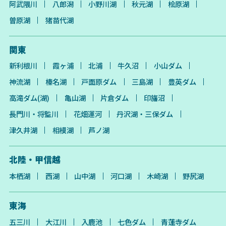
阿武隈川
八郎潟
小野川湖
秋元湖
桧原湖
曽原湖
猪苗代湖
関東
新利根川
霞ヶ浦
北浦
牛久沼
小山ダム
神流湖
榛名湖
戸面原ダム
三島湖
豊英ダム
高滝ダム(湖)
亀山湖
片倉ダム
印旛沼
長門川・将監川
花畑運河
丹沢湖・三保ダム
津久井湖
相模湖
芦ノ湖
北陸・甲信越
本栖湖
西湖
山中湖
河口湖
木崎湖
野尻湖
東海
五三川
大江川
入鹿池
七色ダム
青蓮寺ダム