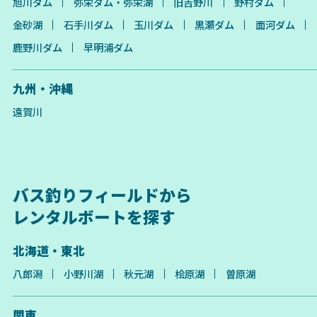
旭川ダム
弥栄ダム・弥栄湖
旧吉野川
野村ダム
金砂湖
石手川ダム
玉川ダム
黒瀬ダム
面河ダム
鹿野川ダム
早明浦ダム
九州・沖縄
遠賀川
バス釣りフィールドから
レンタルボートを探す
北海道・東北
八郎潟
小野川湖
秋元湖
桧原湖
曽原湖
関東