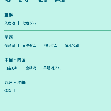
西湖
山中湖
河口湖
野尻湖
東海
入鹿池
七色ダム
関西
琵琶湖
青野ダム
池原ダム
津風呂湖
中国・四国
旧吉野川
金砂湖
早明浦ダム
九州・沖縄
遠賀川