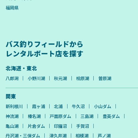
福岡県
バス釣りフィールドから
レンタルボート店を探す
北海道・東北
八郎潟
小野川湖
秋元湖
桧原湖
曽原湖
関東
新利根川
霞ヶ浦
北浦
牛久沼
小山ダム
神流湖
榛名湖
戸面原ダム
三島湖
豊英ダム
亀山湖
片倉ダム
印旛沼
手賀沼
丹沢湖・三保ダム
津久井湖
相模湖
芦ノ湖