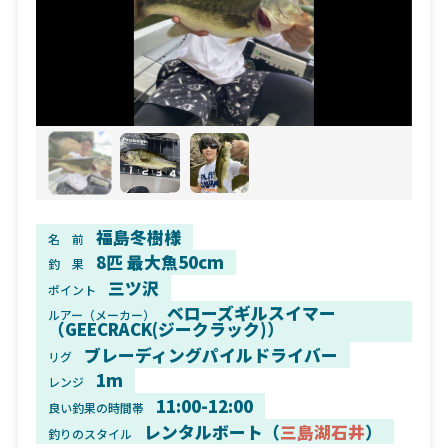
福島冬樹様
名 前
8匹 最大魚50cm
釣 果
三ツ沢
ポイント
ベローズギルスイマー
ルアー（メーカー）
（GEECRACK(ジークラック)）
ブレーディングパイルドライバー
リグ
1m
レンジ
11:00-12:00
良い釣果の時間帯
レンタルボート（
三島湖石井
）
釣りのスタイル