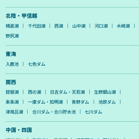
北陸・甲信越
精進湖
千代田湖
西湖
山中湖
河口湖
木崎湖
野尻湖
東海
入鹿池
七色ダム
関西
琵琶湖
西の湖
日吉ダム・天若湖
生野銀山湖
東条湖
一庫ダム・知明湖
青野ダム
池原ダム
津風呂湖
合川ダム・合川貯水池
七川ダム
中国・四国