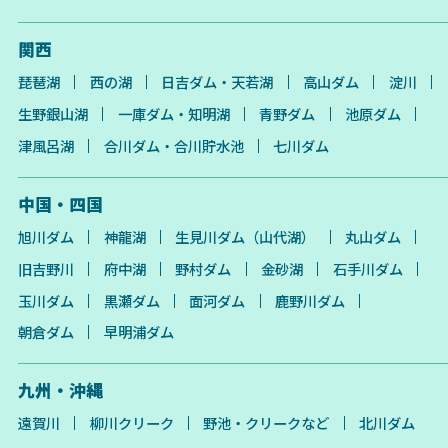
関西
琵琶湖
西の湖
日吉ダム・天若湖
高山ダム
淀川
生野銀山湖
一庫ダム・知明湖
青野ダム
池原ダム
津風呂湖
合川ダム・合川貯水池
七川ダム
中国・四国
旭川ダム
神龍湖
生見川ダム（山代湖）
丸山ダム
旧吉野川
府中湖
野村ダム
金砂湖
石手川ダム
玉川ダム
黒瀬ダム
面河ダム
鹿野川ダム
朝倉ダム
早明浦ダム
九州・沖縄
遠賀川
柳川クリーク
野池・クリークなど
北川ダム