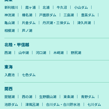
新利根川
霞ヶ浦
北浦
牛久沼
小山ダム
神流湖
榛名湖
戸面原ダム
三島湖
豊英ダム
亀山湖
片倉ダム
丹沢湖・三保ダム
津久井湖
相模湖
芦ノ湖
北陸・甲信越
西湖
山中湖
河口湖
木崎湖
野尻湖
東海
入鹿池
七色ダム
関西
琵琶湖
西の湖
生野銀山湖
東条湖
青野ダム
池原ダム
津風呂湖
合川ダム・合川貯水池
七川ダム