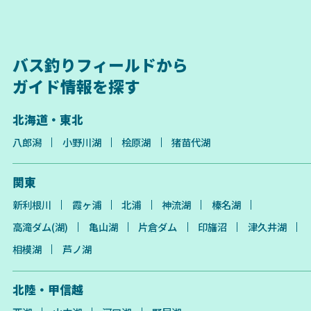
バス釣りフィールドから
ガイド情報を探す
北海道・東北
八郎潟
小野川湖
桧原湖
猪苗代湖
関東
新利根川
霞ヶ浦
北浦
神流湖
榛名湖
高滝ダム(湖)
亀山湖
片倉ダム
印旛沼
津久井湖
相模湖
芦ノ湖
北陸・甲信越