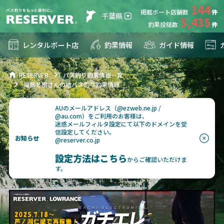
144
掲載ボート店舗数
千葉県
5,435
釣果投稿数
レンタルボート店
釣果情報
ガイド情報
RESERVER
バス釣り釣果情報一覧
福島冬樹さんの地バス釣り釣果情報
AUのメールアドレス（@ezweb.ne.jp /
@au.com）をご利用のお客様は、
迷惑メールフィルタ設定にて以下のドメインを受
信設定してください。
お知らせ
@reserver.co.jp
設定方法はこちら
からご確認いただけま
す。