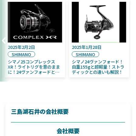
025年9月16日
2025年2月2日
202
DAIWA
SHIMANO
SH
2025年11月発売予定！
シマノ25コンプレックス
シマ
DAIWA ふく魚／ちびふく魚
XR！ライトリグを意のまま
自重
はビッグベイト初心者にお
に！24ヴァンフォードとの
ディ
すすめ！
違いも解説！
三島湖石井の会社概要
会社概要