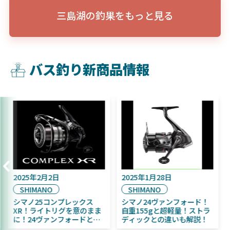
三島湖の釣果をもっと見る
バス釣り新商品情報
月16日
2025年2月2日
2025年1月28
SHIMANO
SHIMANO
11月発売予定！
シマノ25コンプレックス
シマノ24ヴ
 ふく魚／ちびふく魚
XR！ライトリグを意のまま
自重155gと
ベイト初心者にお
に！24ヴァンフォードとの
ディックとの
違いも解説！