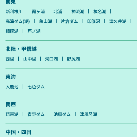
関東
新利根川
霞ヶ浦
北浦
神流湖
榛名湖
高滝ダム(湖)
亀山湖
片倉ダム
印旛沼
津久井湖
相模湖
芦ノ湖
北陸・甲信越
西湖
山中湖
河口湖
野尻湖
東海
入鹿池
七色ダム
関西
琵琶湖
青野ダム
池原ダム
津風呂湖
中国・四国