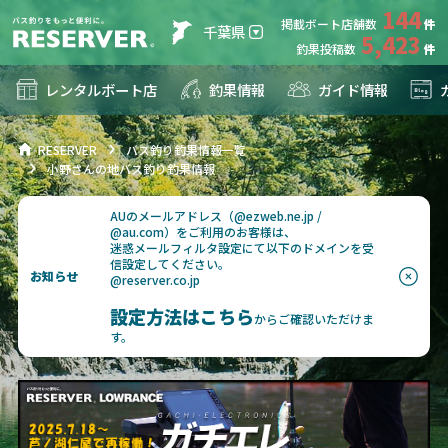
144
掲載ボート店舗数
千葉県
5,423
釣果投稿数
レンタルボート店
釣果情報
ガイド情報
RESERVER
バス釣り釣果情報一覧
小野さんの地バス釣り釣果情報
AUのメールアドレス（@ezweb.ne.jp /
@au.com）をご利用のお客様は、
迷惑メールフィルタ設定にて以下のドメインを受
信設定してください。
お知らせ
@reserver.co.jp
設定方法はこちら
からご確認いただけま
す。