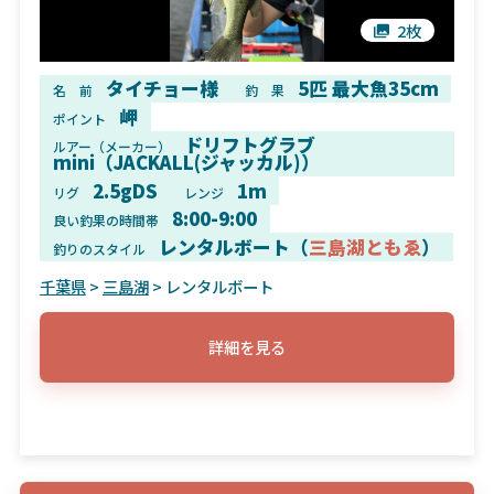
2枚
タイチョー様
5匹 最大魚35cm
名 前
釣 果
岬
ポイント
ドリフトグラブ
ルアー（メーカー）
mini（JACKALL(ジャッカル)）
2.5gDS
1m
リグ
レンジ
8:00-9:00
良い釣果の時間帯
レンタルボート（
三島湖ともゑ
）
釣りのスタイル
千葉県
>
三島湖
> レンタルボート
詳細を見る