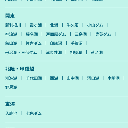
関東
新利根川
霞ヶ浦
北浦
牛久沼
小山ダム
神流湖
榛名湖
戸面原ダム
三島湖
豊英ダム
亀山湖
片倉ダム
印旛沼
手賀沼
丹沢湖・三保ダム
津久井湖
相模湖
芦ノ湖
北陸・甲信越
精進湖
千代田湖
西湖
山中湖
河口湖
木崎湖
野尻湖
東海
入鹿池
七色ダム