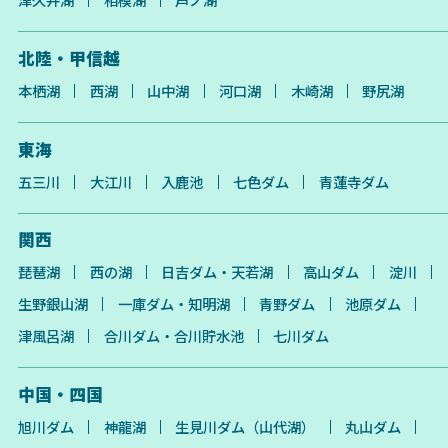
北陸・甲信越
本栖湖
西湖
山中湖
河口湖
木崎湖
野尻湖
東海
五三川
大江川
入鹿池
七色ダム
青蓮寺ダム
関西
琵琶湖
西の湖
日吉ダム・天若湖
高山ダム
淀川
生野銀山湖
一庫ダム・知明湖
青野ダム
池原ダム
津風呂湖
合川ダム・合川貯水池
七川ダム
中国・四国
旭川ダム
神龍湖
生見川ダム（山代湖）
丸山ダム