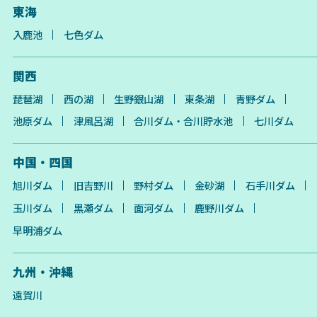
東海
入鹿池
七色ダム
関西
琵琶湖
西の湖
生野銀山湖
東条湖
青野ダム
池原ダム
津風呂湖
合川ダム・合川貯水池
七川ダム
中国・四国
旭川ダム
旧吉野川
野村ダム
金砂湖
石手川ダム
玉川ダム
黒瀬ダム
面河ダム
鹿野川ダム
早明浦ダム
九州・沖縄
遠賀川