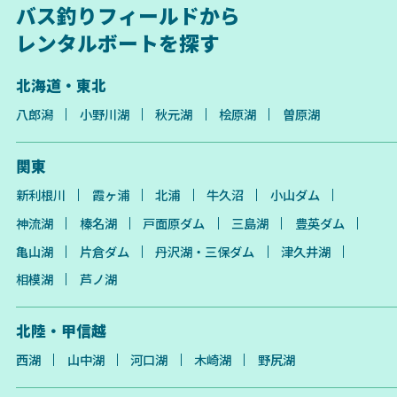
バス釣りフィールドから
レンタルボートを探す
北海道・東北
八郎潟
小野川湖
秋元湖
桧原湖
曽原湖
関東
新利根川
霞ヶ浦
北浦
牛久沼
小山ダム
神流湖
榛名湖
戸面原ダム
三島湖
豊英ダム
亀山湖
片倉ダム
丹沢湖・三保ダム
津久井湖
相模湖
芦ノ湖
北陸・甲信越
西湖
山中湖
河口湖
木崎湖
野尻湖