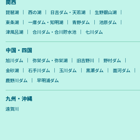
関西
琵琶湖
西の湖
日吉ダム・天若湖
生野銀山湖
東条湖
一庫ダム・知明湖
青野ダム
池原ダム
津風呂湖
合川ダム・合川貯水池
七川ダム
中国・四国
旭川ダム
弥栄ダム・弥栄湖
旧吉野川
野村ダム
金砂湖
石手川ダム
玉川ダム
黒瀬ダム
面河ダム
鹿野川ダム
早明浦ダム
九州・沖縄
遠賀川