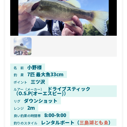
小野様
名 前
7匹 最大魚33cm
釣 果
三ツ沢
ポイント
ドライブスティック
ルアー（メーカー）
（O.S.P(オーエスピー)）
ダウンショット
リグ
2m
レンジ
8:00-9:00
良い釣果の時間帯
レンタルボート（
三島湖ともゑ
）
釣りのスタイル