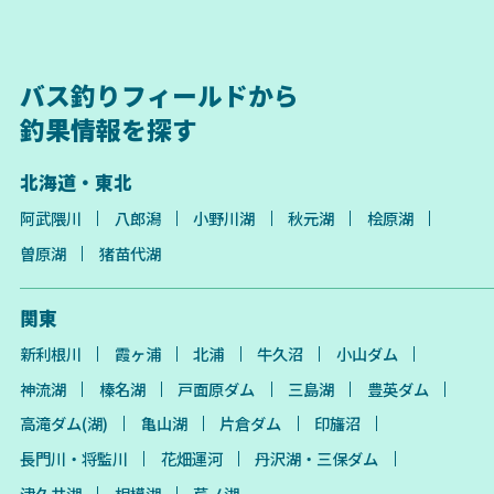
バス釣りフィールドから
釣果情報を探す
北海道・東北
阿武隈川
八郎潟
小野川湖
秋元湖
桧原湖
曽原湖
猪苗代湖
関東
新利根川
霞ヶ浦
北浦
牛久沼
小山ダム
神流湖
榛名湖
戸面原ダム
三島湖
豊英ダム
高滝ダム(湖)
亀山湖
片倉ダム
印旛沼
長門川・将監川
花畑運河
丹沢湖・三保ダム
津久井湖
相模湖
芦ノ湖