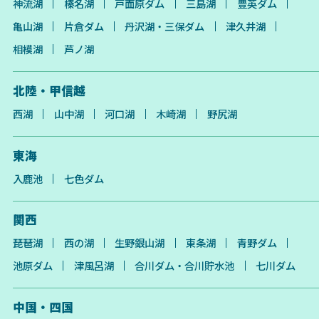
神流湖
榛名湖
戸面原ダム
三島湖
豊英ダム
亀山湖
片倉ダム
丹沢湖・三保ダム
津久井湖
相模湖
芦ノ湖
北陸・甲信越
西湖
山中湖
河口湖
木崎湖
野尻湖
東海
入鹿池
七色ダム
関西
琵琶湖
西の湖
生野銀山湖
東条湖
青野ダム
池原ダム
津風呂湖
合川ダム・合川貯水池
七川ダム
中国・四国