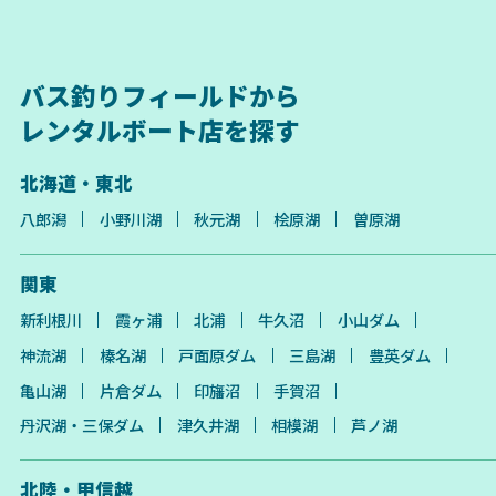
バス釣りフィールドから
レンタルボート店を探す
北海道・東北
八郎潟
小野川湖
秋元湖
桧原湖
曽原湖
関東
新利根川
霞ヶ浦
北浦
牛久沼
小山ダム
神流湖
榛名湖
戸面原ダム
三島湖
豊英ダム
亀山湖
片倉ダム
印旛沼
手賀沼
丹沢湖・三保ダム
津久井湖
相模湖
芦ノ湖
北陸・甲信越