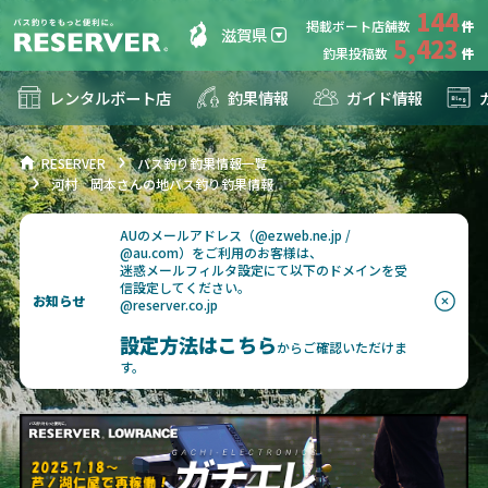
144
掲載ボート店舗数
滋賀県
5,423
釣果投稿数
レンタルボート店
釣果情報
ガイド情報
RESERVER
バス釣り釣果情報一覧
河村 岡本さんの地バス釣り釣果情報
AUのメールアドレス（@ezweb.ne.jp /
@au.com）をご利用のお客様は、
迷惑メールフィルタ設定にて以下のドメインを受
信設定してください。
お知らせ
@reserver.co.jp
設定方法はこちら
からご確認いただけま
す。