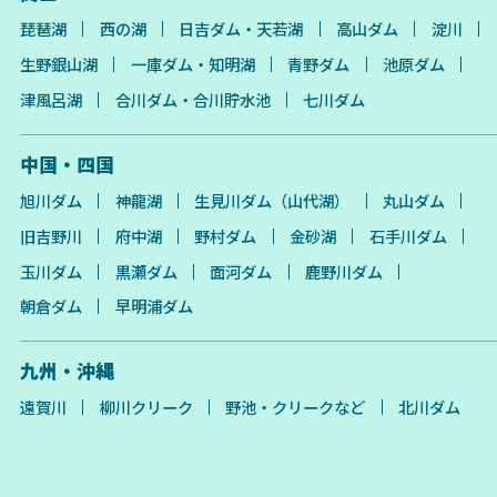
琵琶湖
西の湖
日吉ダム・天若湖
高山ダム
淀川
生野銀山湖
一庫ダム・知明湖
青野ダム
池原ダム
津風呂湖
合川ダム・合川貯水池
七川ダム
中国・四国
旭川ダム
神龍湖
生見川ダム（山代湖）
丸山ダム
旧吉野川
府中湖
野村ダム
金砂湖
石手川ダム
玉川ダム
黒瀬ダム
面河ダム
鹿野川ダム
朝倉ダム
早明浦ダム
九州・沖縄
遠賀川
柳川クリーク
野池・クリークなど
北川ダム