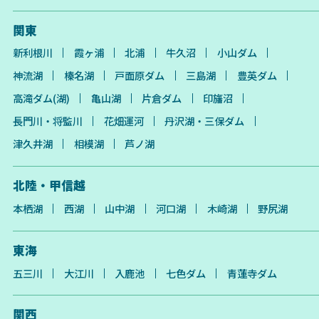
関東
新利根川
霞ヶ浦
北浦
牛久沼
小山ダム
神流湖
榛名湖
戸面原ダム
三島湖
豊英ダム
高滝ダム(湖)
亀山湖
片倉ダム
印旛沼
長門川・将監川
花畑運河
丹沢湖・三保ダム
津久井湖
相模湖
芦ノ湖
北陸・甲信越
本栖湖
西湖
山中湖
河口湖
木崎湖
野尻湖
東海
五三川
大江川
入鹿池
七色ダム
青蓮寺ダム
関西