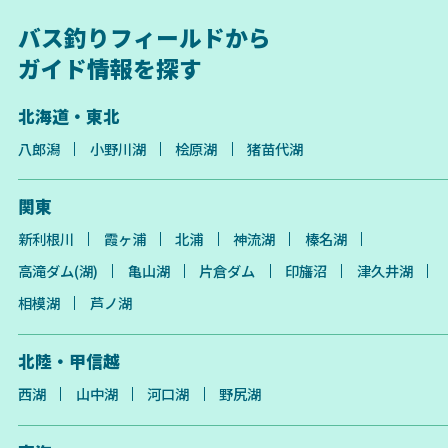
バス釣りフィールドから
ガイド情報を探す
北海道・東北
八郎潟
小野川湖
桧原湖
猪苗代湖
関東
新利根川
霞ヶ浦
北浦
神流湖
榛名湖
高滝ダム(湖)
亀山湖
片倉ダム
印旛沼
津久井湖
相模湖
芦ノ湖
北陸・甲信越
西湖
山中湖
河口湖
野尻湖