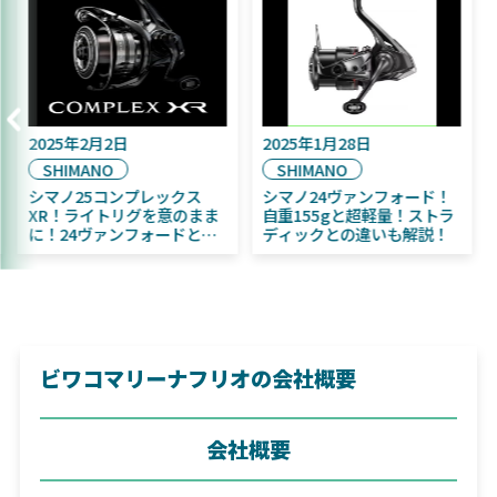
025年9月16日
2025年2月2日
2025
DAIWA
SHIMANO
SHI
025年11月発売予定！
シマノ25コンプレックス
シマノ
AIWA ふく魚／ちびふく魚
XR！ライトリグを意のまま
自重1
ビッグベイト初心者にお
に！24ヴァンフォードとの
ディッ
すめ！
違いも解説！
ビワコマリーナフリオの会社概要
会社概要