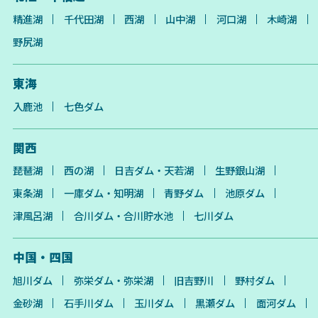
精進湖
千代田湖
西湖
山中湖
河口湖
木崎湖
野尻湖
東海
入鹿池
七色ダム
関西
琵琶湖
西の湖
日吉ダム・天若湖
生野銀山湖
東条湖
一庫ダム・知明湖
青野ダム
池原ダム
津風呂湖
合川ダム・合川貯水池
七川ダム
中国・四国
旭川ダム
弥栄ダム・弥栄湖
旧吉野川
野村ダム
金砂湖
石手川ダム
玉川ダム
黒瀬ダム
面河ダム