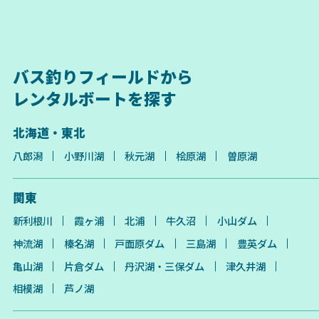
バス釣りフィールドから
レンタルボートを探す
北海道・東北
八郎潟
小野川湖
秋元湖
桧原湖
曽原湖
関東
新利根川
霞ヶ浦
北浦
牛久沼
小山ダム
神流湖
榛名湖
戸面原ダム
三島湖
豊英ダム
亀山湖
片倉ダム
丹沢湖・三保ダム
津久井湖
相模湖
芦ノ湖