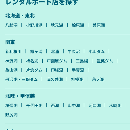
レンタルボート店を探す
北海道・東北
八郎潟
小野川湖
秋元湖
桧原湖
曽原湖
関東
新利根川
霞ヶ浦
北浦
牛久沼
小山ダム
神流湖
榛名湖
戸面原ダム
三島湖
豊英ダム
亀山湖
片倉ダム
印旛沼
手賀沼
丹沢湖・三保ダム
津久井湖
相模湖
芦ノ湖
北陸・甲信越
精進湖
千代田湖
西湖
山中湖
河口湖
木崎湖
野尻湖