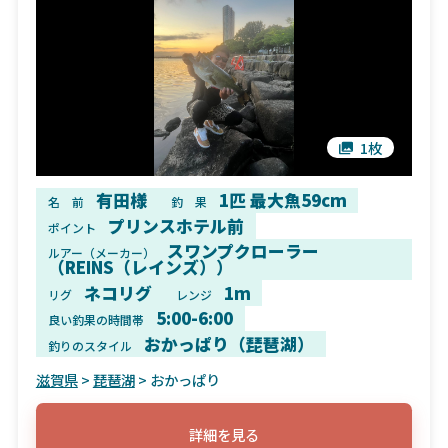
1枚
有田様
1匹 最大魚59cm
名 前
釣 果
プリンスホテル前
ポイント
スワンプクローラー
ルアー（メーカー）
（REINS（レインズ））
ネコリグ
1m
リグ
レンジ
5:00-6:00
良い釣果の時間帯
おかっぱり（琵琶湖）
釣りのスタイル
滋賀県
>
琵琶湖
> おかっぱり
詳細を見る