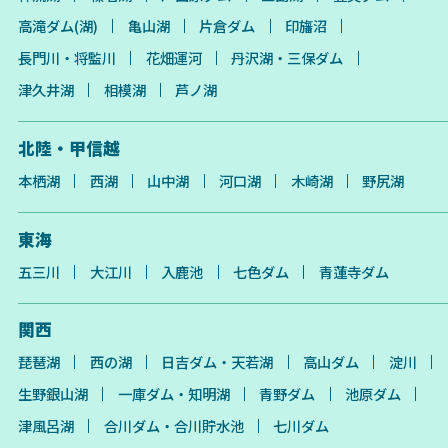
高滝ダム(湖)
亀山湖
片倉ダム
印旛沼
長門川・将監川
花畑運河
丹沢湖・三保ダム
津久井湖
相模湖
芦ノ湖
北陸・甲信越
本栖湖
西湖
山中湖
河口湖
木崎湖
野尻湖
東海
五三川
大江川
入鹿池
七色ダム
青蓮寺ダム
関西
琵琶湖
西の湖
日吉ダム・天若湖
高山ダム
淀川
生野銀山湖
一庫ダム・知明湖
青野ダム
池原ダム
津風呂湖
合川ダム・合川貯水池
七川ダム