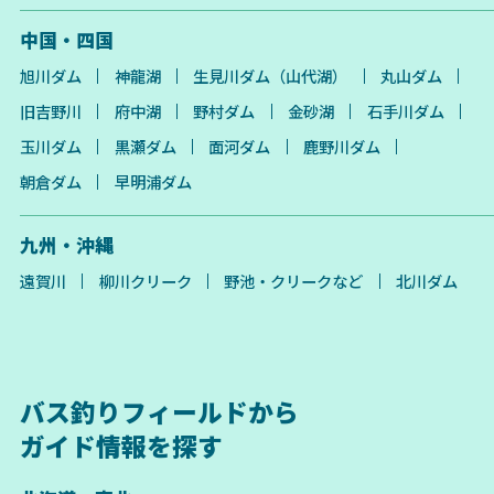
中国・四国
旭川ダム
神龍湖
生見川ダム（山代湖）
丸山ダム
旧吉野川
府中湖
野村ダム
金砂湖
石手川ダム
玉川ダム
黒瀬ダム
面河ダム
鹿野川ダム
朝倉ダム
早明浦ダム
九州・沖縄
遠賀川
柳川クリーク
野池・クリークなど
北川ダム
バス釣りフィールドから
ガイド情報を探す