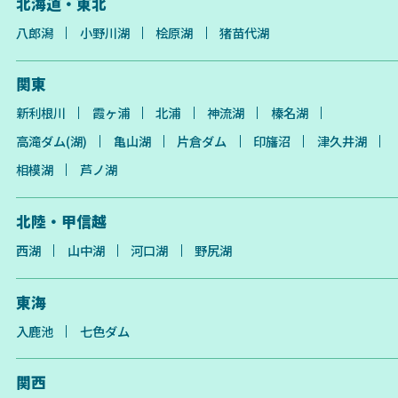
北海道・東北
八郎潟
小野川湖
桧原湖
猪苗代湖
関東
新利根川
霞ヶ浦
北浦
神流湖
榛名湖
高滝ダム(湖)
亀山湖
片倉ダム
印旛沼
津久井湖
相模湖
芦ノ湖
北陸・甲信越
西湖
山中湖
河口湖
野尻湖
東海
入鹿池
七色ダム
関西