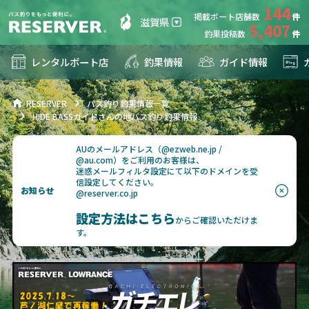
144
掲載ボート店舗数
滋賀県
5,407
釣果投稿数
レンタルボート店
釣果情報
ガイド情報
RESERVER
バス釣り釣果情報一覧
HIDE BASSガイドさんの地バス釣り釣果情報
AUのメールアドレス（@ezweb.ne.jp /
@au.com）をご利用のお客様は、
迷惑メールフィルタ設定にて以下のドメインを受
信設定してください。
お知らせ
@reserver.co.jp
設定方法はこちら
からご確認いただけま
す。