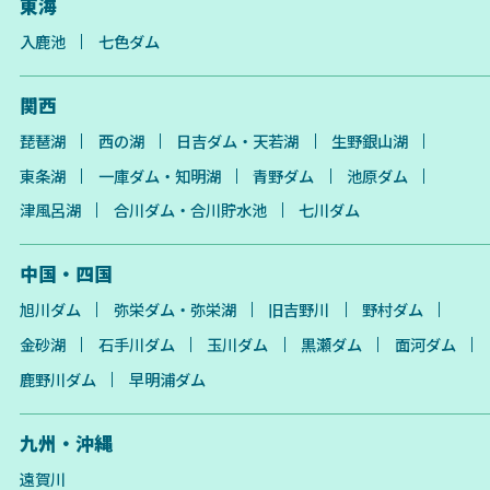
東海
入鹿池
七色ダム
関西
琵琶湖
西の湖
日吉ダム・天若湖
生野銀山湖
東条湖
一庫ダム・知明湖
青野ダム
池原ダム
津風呂湖
合川ダム・合川貯水池
七川ダム
中国・四国
旭川ダム
弥栄ダム・弥栄湖
旧吉野川
野村ダム
金砂湖
石手川ダム
玉川ダム
黒瀬ダム
面河ダム
鹿野川ダム
早明浦ダム
九州・沖縄
遠賀川