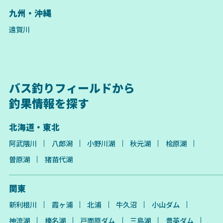
九州・沖縄
遠賀川
バス釣りフィールドから
釣果情報を探す
北海道・東北
阿武隈川
八郎潟
小野川湖
秋元湖
桧原湖
曽原湖
猪苗代湖
関東
新利根川
霞ヶ浦
北浦
牛久沼
小山ダム
神流湖
榛名湖
戸面原ダム
三島湖
豊英ダム