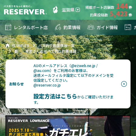
144
掲載ボート店舗数
滋賀県
5,423
釣果投稿数
レンタルボート店
釣果情報
ガイド情報
RESERVER
バス釣り釣果情報一覧
藪 孝志さんの地バス釣り釣果情報
AUのメールアドレス（@ezweb.ne.jp /
@au.com）をご利用のお客様は、
迷惑メールフィルタ設定にて以下のドメインを受
信設定してください。
お知らせ
@reserver.co.jp
設定方法はこちら
からご確認いただけま
す。