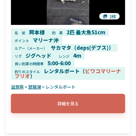
2枚
岡本様
2匹 最大魚51cm
名 前
釣 果
マリーナ沖
ポイント
サカマタ（deps(デプス)）
ルアー（メーカー）
ジグヘッド
4m
リグ
レンジ
5:00-6:00
良い釣果の時間帯
レンタルボート（
ビワコマリーナ
釣りのスタイル
フリオ
）
滋賀県
>
琵琶湖
> レンタルボート
詳細を見る