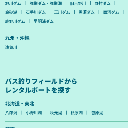
旭川ダム
弥栄ダム・弥栄湖
旧吉野川
野村ダム
金砂湖
石手川ダム
玉川ダム
黒瀬ダム
面河ダム
鹿野川ダム
早明浦ダム
九州・沖縄
遠賀川
バス釣りフィールドから
レンタルボートを探す
北海道・東北
八郎潟
小野川湖
秋元湖
桧原湖
曽原湖