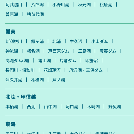
阿武隈川
八郎潟
小野川湖
秋元湖
桧原湖
曽原湖
猪苗代湖
関東
新利根川
霞ヶ浦
北浦
牛久沼
小山ダム
神流湖
榛名湖
戸面原ダム
三島湖
豊英ダム
高滝ダム(湖)
亀山湖
片倉ダム
印旛沼
長門川・将監川
花畑運河
丹沢湖・三保ダム
津久井湖
相模湖
芦ノ湖
北陸・甲信越
本栖湖
西湖
山中湖
河口湖
木崎湖
野尻湖
東海
五三川
大江川
入鹿池
七色ダム
青蓮寺ダム