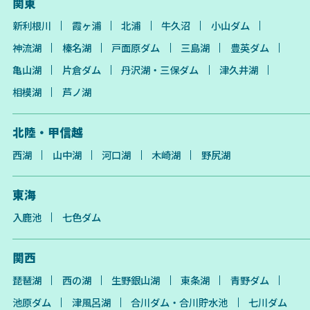
関東
新利根川
霞ヶ浦
北浦
牛久沼
小山ダム
神流湖
榛名湖
戸面原ダム
三島湖
豊英ダム
亀山湖
片倉ダム
丹沢湖・三保ダム
津久井湖
相模湖
芦ノ湖
北陸・甲信越
西湖
山中湖
河口湖
木崎湖
野尻湖
東海
入鹿池
七色ダム
関西
琵琶湖
西の湖
生野銀山湖
東条湖
青野ダム
池原ダム
津風呂湖
合川ダム・合川貯水池
七川ダム