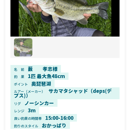
藪 孝志様
名 前
1匹 最大魚48cm
釣 果
奥琵琶湖
ポイント
サカマタシャッド（deps(デ
ルアー（メーカー）
プス)）
ノーシンカー
リグ
3m
レンジ
15:00-16:00
良い釣果の時間帯
おかっぱり
釣りのスタイル