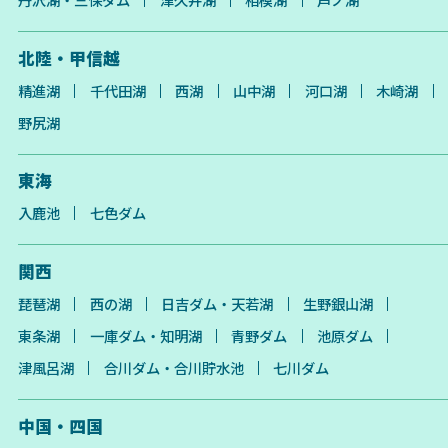
北陸・甲信越
精進湖
千代田湖
西湖
山中湖
河口湖
木崎湖
野尻湖
東海
入鹿池
七色ダム
関西
琵琶湖
西の湖
日吉ダム・天若湖
生野銀山湖
東条湖
一庫ダム・知明湖
青野ダム
池原ダム
津風呂湖
合川ダム・合川貯水池
七川ダム
中国・四国