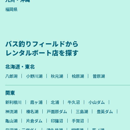
福岡県
バス釣りフィールドから
レンタルボート店を探す
北海道・東北
八郎潟
小野川湖
秋元湖
桧原湖
曽原湖
関東
新利根川
霞ヶ浦
北浦
牛久沼
小山ダム
神流湖
榛名湖
戸面原ダム
三島湖
豊英ダム
亀山湖
片倉ダム
印旛沼
手賀沼
丹沢湖・三保ダム
津久井湖
相模湖
芦ノ湖