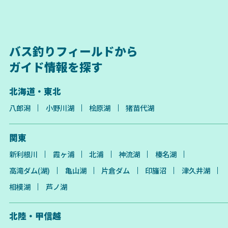
バス釣りフィールドから
ガイド情報を探す
北海道・東北
八郎潟
小野川湖
桧原湖
猪苗代湖
関東
新利根川
霞ヶ浦
北浦
神流湖
榛名湖
高滝ダム(湖)
亀山湖
片倉ダム
印旛沼
津久井湖
相模湖
芦ノ湖
北陸・甲信越