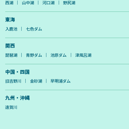
西湖
山中湖
河口湖
野尻湖
東海
入鹿池
七色ダム
関西
琵琶湖
青野ダム
池原ダム
津風呂湖
中国・四国
旧吉野川
金砂湖
早明浦ダム
九州・沖縄
遠賀川