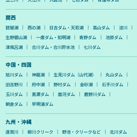
関西
琵琶湖
西の湖
日吉ダム・天若湖
高山ダム
淀川
生野銀山湖
一庫ダム・知明湖
青野ダム
池原ダム
津風呂湖
合川ダム・合川貯水池
七川ダム
中国・四国
旭川ダム
神龍湖
生見川ダム（山代湖）
丸山ダム
旧吉野川
府中湖
野村ダム
金砂湖
石手川ダム
玉川ダム
黒瀬ダム
面河ダム
鹿野川ダム
朝倉ダム
早明浦ダム
九州・沖縄
遠賀川
柳川クリーク
野池・クリークなど
北川ダム