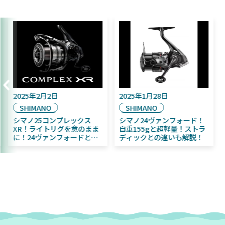
2025年9月16日
2025年2月2日
2
DAIWA
SHIMANO
2025年11月発売予定！
シマノ25コンプレックス
シ
DAIWA ふく魚／ちびふく魚
XR！ライトリグを意のまま
自
はビッグベイト初心者にお
に！24ヴァンフォードとの
デ
すすめ！
違いも解説！