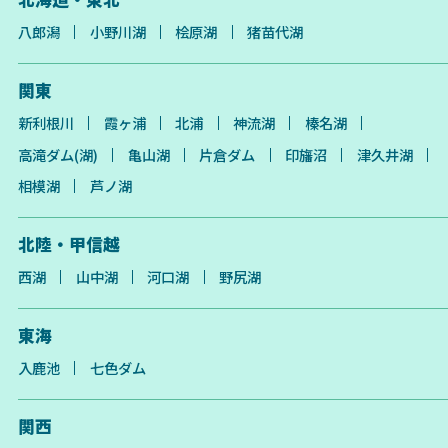
八郎潟
小野川湖
桧原湖
猪苗代湖
関東
新利根川
霞ヶ浦
北浦
神流湖
榛名湖
高滝ダム(湖)
亀山湖
片倉ダム
印旛沼
津久井湖
相模湖
芦ノ湖
北陸・甲信越
西湖
山中湖
河口湖
野尻湖
東海
入鹿池
七色ダム
関西