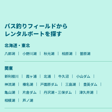
バス釣りフィールドから
レンタルボートを探す
北海道・東北
八郎潟
小野川湖
秋元湖
桧原湖
曽原湖
関東
新利根川
霞ヶ浦
北浦
牛久沼
小山ダム
神流湖
榛名湖
戸面原ダム
三島湖
豊英ダム
亀山湖
片倉ダム
丹沢湖・三保ダム
津久井湖
相模湖
芦ノ湖