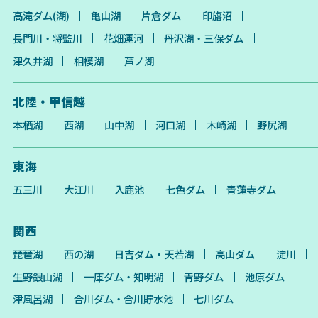
高滝ダム(湖)
亀山湖
片倉ダム
印旛沼
長門川・将監川
花畑運河
丹沢湖・三保ダム
津久井湖
相模湖
芦ノ湖
北陸・甲信越
本栖湖
西湖
山中湖
河口湖
木崎湖
野尻湖
東海
五三川
大江川
入鹿池
七色ダム
青蓮寺ダム
関西
琵琶湖
西の湖
日吉ダム・天若湖
高山ダム
淀川
生野銀山湖
一庫ダム・知明湖
青野ダム
池原ダム
津風呂湖
合川ダム・合川貯水池
七川ダム