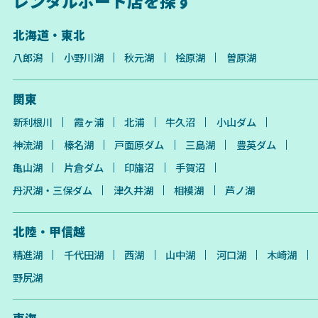
レンタルボート店を探す
北海道・東北
八郎潟
小野川湖
秋元湖
桧原湖
曽原湖
関東
新利根川
霞ヶ浦
北浦
牛久沼
小山ダム
神流湖
榛名湖
戸面原ダム
三島湖
豊英ダム
亀山湖
片倉ダム
印旛沼
手賀沼
丹沢湖・三保ダム
津久井湖
相模湖
芦ノ湖
北陸・甲信越
精進湖
千代田湖
西湖
山中湖
河口湖
木崎湖
野尻湖