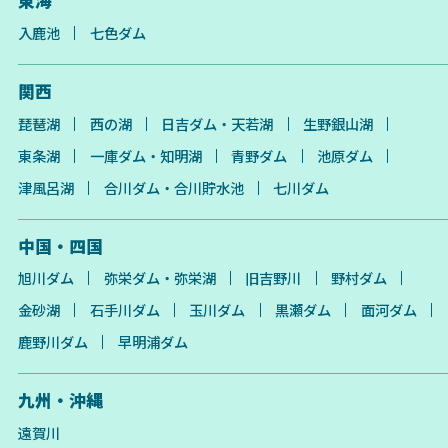
東海
入鹿池
七色ダム
関西
琵琶湖
西の湖
日吉ダム・天若湖
生野銀山湖
東条湖
一庫ダム・知明湖
青野ダム
池原ダム
津風呂湖
合川ダム・合川貯水池
七川ダム
中国・四国
旭川ダム
弥栄ダム・弥栄湖
旧吉野川
野村ダム
金砂湖
石手川ダム
玉川ダム
黒瀬ダム
面河ダム
鹿野川ダム
早明浦ダム
九州・沖縄
遠賀川