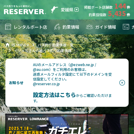
144
掲載ボート店舗数
愛媛県
5,435
釣果投稿数
レンタルボート店
釣果情報
ガイド情報
RESERVER
バス釣り釣果情報一覧
イソッちさんの地バス釣り釣果情報
AUのメールアドレス（@ezweb.ne.jp /
@au.com）をご利用のお客様は、
迷惑メールフィルタ設定にて以下のドメインを受
信設定してください。
お知らせ
@reserver.co.jp
設定方法はこちら
からご確認いただけま
す。