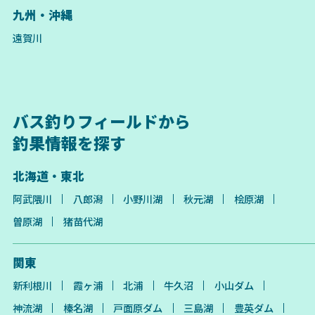
九州・沖縄
遠賀川
バス釣りフィールドから
釣果情報を探す
北海道・東北
阿武隈川
八郎潟
小野川湖
秋元湖
桧原湖
曽原湖
猪苗代湖
関東
新利根川
霞ヶ浦
北浦
牛久沼
小山ダム
神流湖
榛名湖
戸面原ダム
三島湖
豊英ダム