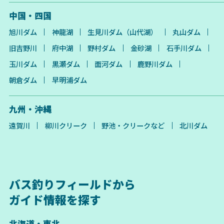
中国・四国
旭川ダム
神龍湖
生見川ダム（山代湖）
丸山ダム
旧吉野川
府中湖
野村ダム
金砂湖
石手川ダム
玉川ダム
黒瀬ダム
面河ダム
鹿野川ダム
朝倉ダム
早明浦ダム
九州・沖縄
遠賀川
柳川クリーク
野池・クリークなど
北川ダム
バス釣りフィールドから
ガイド情報を探す
北海道・東北