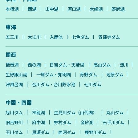
本栖湖
西湖
山中湖
河口湖
木崎湖
野尻湖
東海
五三川
大江川
入鹿池
七色ダム
青蓮寺ダム
関西
琵琶湖
西の湖
日吉ダム・天若湖
高山ダム
淀川
生野銀山湖
一庫ダム・知明湖
青野ダム
池原ダム
津風呂湖
合川ダム・合川貯水池
七川ダム
中国・四国
旭川ダム
神龍湖
生見川ダム（山代湖）
丸山ダム
旧吉野川
府中湖
野村ダム
金砂湖
石手川ダム
玉川ダム
黒瀬ダム
面河ダム
鹿野川ダム