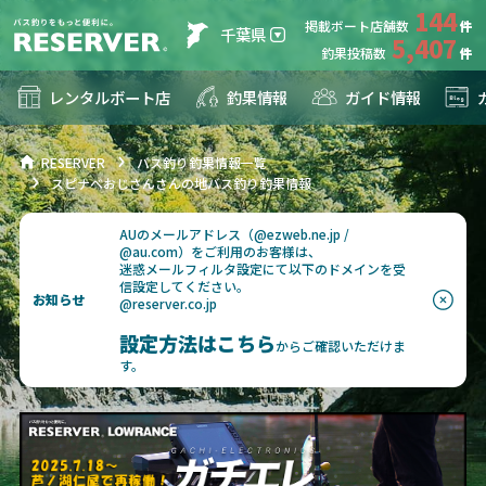
144
掲載ボート店舗数
千葉県
5,407
釣果投稿数
レンタルボート店
釣果情報
ガイド情報
RESERVER
バス釣り釣果情報一覧
スピナベおじさんさんの地バス釣り釣果情報
AUのメールアドレス（@ezweb.ne.jp /
@au.com）をご利用のお客様は、
迷惑メールフィルタ設定にて以下のドメインを受
信設定してください。
お知らせ
@reserver.co.jp
設定方法はこちら
からご確認いただけま
す。