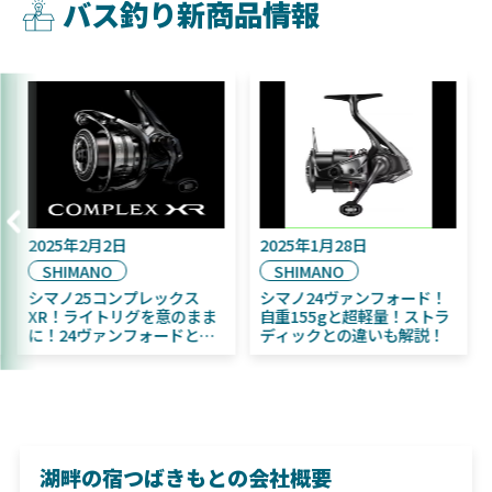
バス釣り新商品情報
025年9月16日
2025年2月2日
2025
DAIWA
SHIMANO
SHI
025年11月発売予定！
シマノ25コンプレックス
シマノ
AIWA ふく魚／ちびふく魚
XR！ライトリグを意のまま
自重1
ビッグベイト初心者にお
に！24ヴァンフォードとの
ディッ
すめ！
違いも解説！
湖畔の宿つばきもとの会社概要