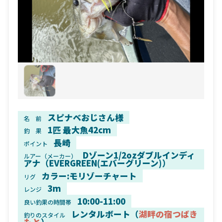
スピナベおじさん様
名 前
1匹 最大魚42cm
釣 果
長崎
ポイント
Dゾーン1/2ozダブルインディ
ルアー（メーカー）
アナ（EVERGREEN(エバーグリーン)）
カラー:モリゾーチャート
リグ
3m
レンジ
10:00-11:00
良い釣果の時間帯
レンタルボート（
湖畔の宿つばき
釣りのスタイル
もと
）