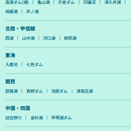
高滝ダム(湖)
亀山湖
片倉ダム
印旛沼
津久井湖
相模湖
芦ノ湖
北陸・甲信越
西湖
山中湖
河口湖
野尻湖
東海
入鹿池
七色ダム
関西
琵琶湖
青野ダム
池原ダム
津風呂湖
中国・四国
旧吉野川
金砂湖
早明浦ダム