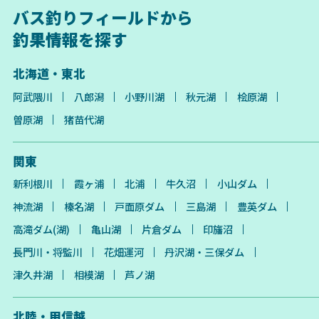
バス釣りフィールドから
釣果情報を探す
北海道・東北
阿武隈川
八郎潟
小野川湖
秋元湖
桧原湖
曽原湖
猪苗代湖
関東
新利根川
霞ヶ浦
北浦
牛久沼
小山ダム
神流湖
榛名湖
戸面原ダム
三島湖
豊英ダム
高滝ダム(湖)
亀山湖
片倉ダム
印旛沼
長門川・将監川
花畑運河
丹沢湖・三保ダム
津久井湖
相模湖
芦ノ湖
北陸・甲信越