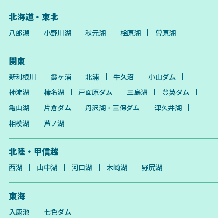
北海道・東北
八郎潟
小野川湖
秋元湖
桧原湖
曽原湖
関東
新利根川
霞ヶ浦
北浦
牛久沼
小山ダム
神流湖
榛名湖
戸面原ダム
三島湖
豊英ダム
亀山湖
片倉ダム
丹沢湖・三保ダム
津久井湖
相模湖
芦ノ湖
北陸・甲信越
西湖
山中湖
河口湖
木崎湖
野尻湖
東海
入鹿池
七色ダム