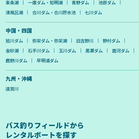
東条湖
一庫ダム・知明湖
青野ダム
池原ダム
津風呂湖
合川ダム・合川貯水池
七川ダム
中国・四国
旭川ダム
弥栄ダム・弥栄湖
旧吉野川
野村ダム
金砂湖
石手川ダム
玉川ダム
黒瀬ダム
面河ダム
鹿野川ダム
早明浦ダム
九州・沖縄
遠賀川
バス釣りフィールドから
レンタルボートを探す