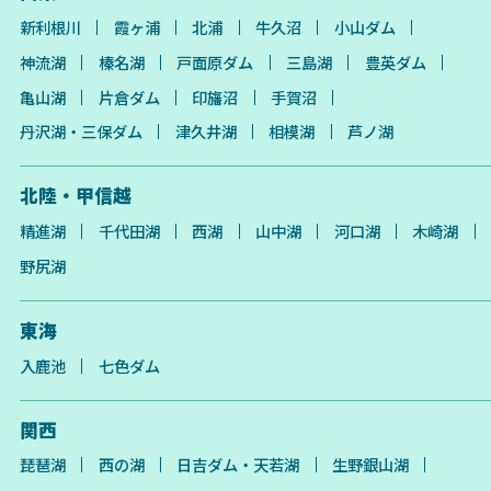
新利根川
霞ヶ浦
北浦
牛久沼
小山ダム
神流湖
榛名湖
戸面原ダム
三島湖
豊英ダム
亀山湖
片倉ダム
印旛沼
手賀沼
丹沢湖・三保ダム
津久井湖
相模湖
芦ノ湖
北陸・甲信越
精進湖
千代田湖
西湖
山中湖
河口湖
木崎湖
野尻湖
東海
入鹿池
七色ダム
関西
琵琶湖
西の湖
日吉ダム・天若湖
生野銀山湖