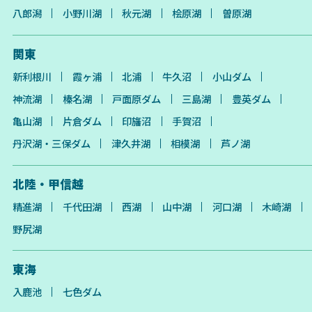
八郎潟
小野川湖
秋元湖
桧原湖
曽原湖
関東
新利根川
霞ヶ浦
北浦
牛久沼
小山ダム
神流湖
榛名湖
戸面原ダム
三島湖
豊英ダム
亀山湖
片倉ダム
印旛沼
手賀沼
丹沢湖・三保ダム
津久井湖
相模湖
芦ノ湖
北陸・甲信越
精進湖
千代田湖
西湖
山中湖
河口湖
木崎湖
野尻湖
東海
入鹿池
七色ダム