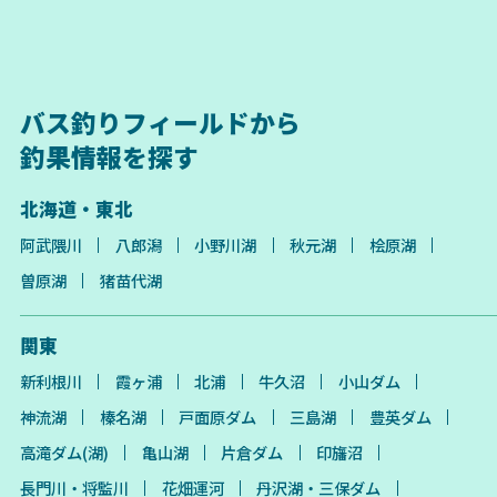
バス釣りフィールドから
釣果情報を探す
北海道・東北
阿武隈川
八郎潟
小野川湖
秋元湖
桧原湖
曽原湖
猪苗代湖
関東
新利根川
霞ヶ浦
北浦
牛久沼
小山ダム
神流湖
榛名湖
戸面原ダム
三島湖
豊英ダム
高滝ダム(湖)
亀山湖
片倉ダム
印旛沼
長門川・将監川
花畑運河
丹沢湖・三保ダム