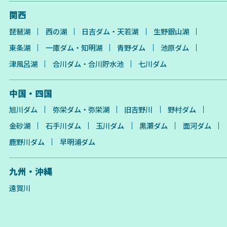
関西
琵琶湖
西の湖
日吉ダム・天若湖
生野銀山湖
東条湖
一庫ダム・知明湖
青野ダム
池原ダム
津風呂湖
合川ダム・合川貯水池
七川ダム
中国・四国
旭川ダム
弥栄ダム・弥栄湖
旧吉野川
野村ダム
金砂湖
石手川ダム
玉川ダム
黒瀬ダム
面河ダム
鹿野川ダム
早明浦ダム
九州・沖縄
遠賀川