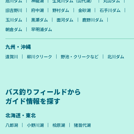
旭川ダム
神龍湖
生見川ダム（山代湖）
丸山ダム
旧吉野川
府中湖
野村ダム
金砂湖
石手川ダム
玉川ダム
黒瀬ダム
面河ダム
鹿野川ダム
朝倉ダム
早明浦ダム
九州・沖縄
遠賀川
柳川クリーク
野池・クリークなど
北川ダム
バス釣りフィールドから
ガイド情報を探す
北海道・東北
八郎潟
小野川湖
桧原湖
猪苗代湖