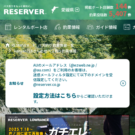
144
掲載ボート店舗数
愛媛県
5,407
釣果投稿数
レンタルボート店
釣果情報
ガイド情報
RESERVER
バス釣り釣果情報一覧
kensan716さんの地バス釣り釣果情報
AUのメールアドレス（@ezweb.ne.jp /
@au.com）をご利用のお客様は、
迷惑メールフィルタ設定にて以下のドメインを受
信設定してください。
お知らせ
@reserver.co.jp
設定方法はこちら
からご確認いただけま
す。