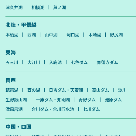
津久井湖
相模湖
芦ノ湖
北陸・甲信越
本栖湖
西湖
山中湖
河口湖
木崎湖
野尻湖
東海
五三川
大江川
入鹿池
七色ダム
青蓮寺ダム
関西
琵琶湖
西の湖
日吉ダム・天若湖
高山ダム
淀川
生野銀山湖
一庫ダム・知明湖
青野ダム
池原ダム
津風呂湖
合川ダム・合川貯水池
七川ダム
中国・四国