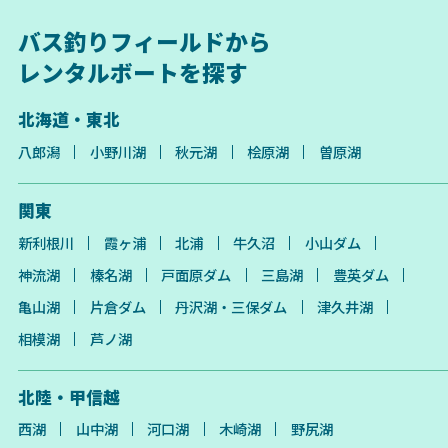
バス釣りフィールドから
レンタルボートを探す
北海道・東北
八郎潟
小野川湖
秋元湖
桧原湖
曽原湖
関東
新利根川
霞ヶ浦
北浦
牛久沼
小山ダム
神流湖
榛名湖
戸面原ダム
三島湖
豊英ダム
亀山湖
片倉ダム
丹沢湖・三保ダム
津久井湖
相模湖
芦ノ湖
北陸・甲信越
西湖
山中湖
河口湖
木崎湖
野尻湖