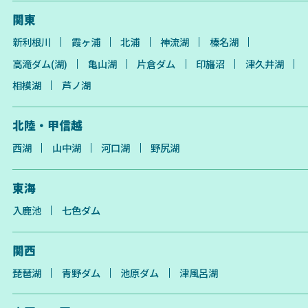
関東
新利根川
霞ヶ浦
北浦
神流湖
榛名湖
高滝ダム(湖)
亀山湖
片倉ダム
印旛沼
津久井湖
相模湖
芦ノ湖
北陸・甲信越
西湖
山中湖
河口湖
野尻湖
東海
入鹿池
七色ダム
関西
琵琶湖
青野ダム
池原ダム
津風呂湖