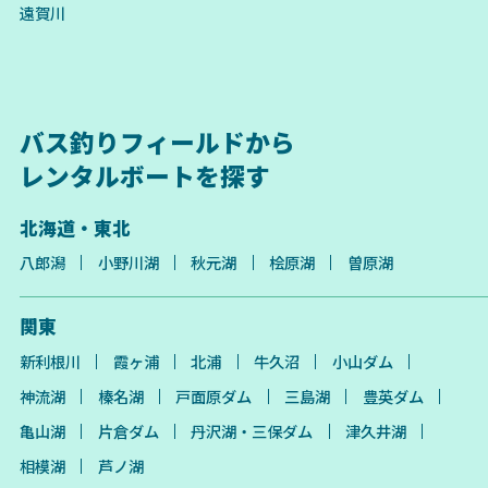
遠賀川
バス釣りフィールドから
レンタルボートを探す
北海道・東北
八郎潟
小野川湖
秋元湖
桧原湖
曽原湖
関東
新利根川
霞ヶ浦
北浦
牛久沼
小山ダム
神流湖
榛名湖
戸面原ダム
三島湖
豊英ダム
亀山湖
片倉ダム
丹沢湖・三保ダム
津久井湖
相模湖
芦ノ湖