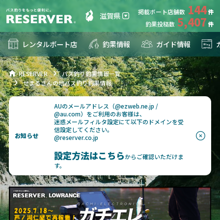
144
掲載ボート店舗数
滋賀県
5,407
釣果投稿数
レンタルボート店
釣果情報
ガイド情報
RESERVER
バス釣り釣果情報一覧
せまるさんの地バス釣り釣果情報
AUのメールアドレス（@ezweb.ne.jp /
@au.com）をご利用のお客様は、
迷惑メールフィルタ設定にて以下のドメインを受
信設定してください。
お知らせ
@reserver.co.jp
設定方法はこちら
からご確認いただけま
す。