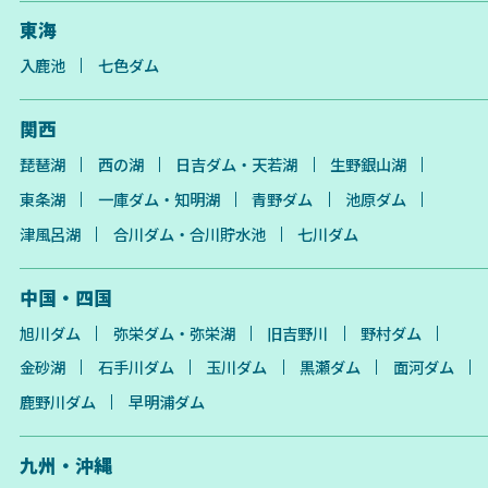
東海
入鹿池
七色ダム
関西
琵琶湖
西の湖
日吉ダム・天若湖
生野銀山湖
東条湖
一庫ダム・知明湖
青野ダム
池原ダム
津風呂湖
合川ダム・合川貯水池
七川ダム
中国・四国
旭川ダム
弥栄ダム・弥栄湖
旧吉野川
野村ダム
金砂湖
石手川ダム
玉川ダム
黒瀬ダム
面河ダム
鹿野川ダム
早明浦ダム
九州・沖縄