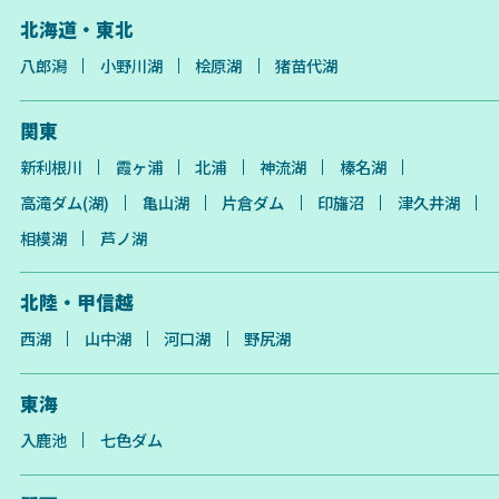
北海道・東北
八郎潟
小野川湖
桧原湖
猪苗代湖
関東
新利根川
霞ヶ浦
北浦
神流湖
榛名湖
高滝ダム(湖)
亀山湖
片倉ダム
印旛沼
津久井湖
相模湖
芦ノ湖
北陸・甲信越
西湖
山中湖
河口湖
野尻湖
東海
入鹿池
七色ダム