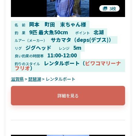
3枚
岡本 町田 末ちゃん様
名 前
9匹 最大魚50cm
北湖
釣 果
ポイント
サカマタ（deps(デプス)）
ルアー（メーカー）
ジグヘッド
5m
リグ
レンジ
11:00-12:00
良い釣果の時間帯
レンタルボート（
ビワコマリーナ
釣りのスタイル
フリオ
）
滋賀県
>
琵琶湖
> レンタルボート
詳細を見る