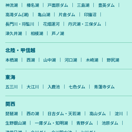
神流湖
榛名湖
戸面原ダム
三島湖
豊英ダム
高滝ダム(湖)
亀山湖
片倉ダム
印旛沼
長門川・将監川
花畑運河
丹沢湖・三保ダム
津久井湖
相模湖
芦ノ湖
北陸・甲信越
本栖湖
西湖
山中湖
河口湖
木崎湖
野尻湖
東海
五三川
大江川
入鹿池
七色ダム
青蓮寺ダム
関西
琵琶湖
西の湖
日吉ダム・天若湖
高山ダム
淀川
生野銀山湖
一庫ダム・知明湖
青野ダム
池原ダム