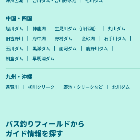
津風呂湖
合川ダム・合川貯水池
七川ダム
中国・四国
旭川ダム
神龍湖
生見川ダム（山代湖）
丸山ダム
旧吉野川
府中湖
野村ダム
金砂湖
石手川ダム
玉川ダム
黒瀬ダム
面河ダム
鹿野川ダム
朝倉ダム
早明浦ダム
九州・沖縄
遠賀川
柳川クリーク
野池・クリークなど
北川ダム
バス釣りフィールドから
ガイド情報を探す