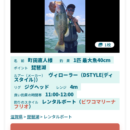
1枚
町田直人様
1匹 最大魚40cm
名 前
釣 果
琵琶湖
ポイント
ヴィローラー（DSTYLE(ディ
ルアー（メーカー）
スタイル)）
ジグヘッド
4m
リグ
レンジ
11:00-12:00
良い釣果の時間帯
レンタルボート（
ビワコマリーナ
釣りのスタイル
フリオ
）
滋賀県
>
琵琶湖
> レンタルボート