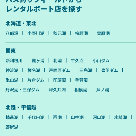
レンタルボート店を探す
北海道・東北
八郎潟
小野川湖
秋元湖
桧原湖
曽原湖
関東
新利根川
霞ヶ浦
北浦
牛久沼
小山ダム
神流湖
榛名湖
戸面原ダム
三島湖
豊英ダム
亀山湖
片倉ダム
印旛沼
手賀沼
丹沢湖・三保ダム
津久井湖
相模湖
芦ノ湖
北陸・甲信越
精進湖
千代田湖
西湖
山中湖
河口湖
木崎湖
野尻湖