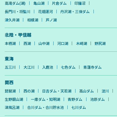
高滝ダム(湖)
亀山湖
片倉ダム
印旛沼
長門川・将監川
花畑運河
丹沢湖・三保ダム
津久井湖
相模湖
芦ノ湖
北陸・甲信越
本栖湖
西湖
山中湖
河口湖
木崎湖
野尻湖
東海
五三川
大江川
入鹿池
七色ダム
青蓮寺ダム
関西
琵琶湖
西の湖
日吉ダム・天若湖
高山ダム
淀川
生野銀山湖
一庫ダム・知明湖
青野ダム
池原ダム
津風呂湖
合川ダム・合川貯水池
七川ダム