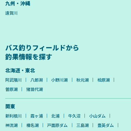
九州・沖縄
遠賀川
バス釣りフィールドから
釣果情報を探す
北海道・東北
阿武隈川
八郎潟
小野川湖
秋元湖
桧原湖
曽原湖
猪苗代湖
関東
新利根川
霞ヶ浦
北浦
牛久沼
小山ダム
神流湖
榛名湖
戸面原ダム
三島湖
豊英ダム