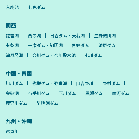
入鹿池
七色ダム
関西
琵琶湖
西の湖
日吉ダム・天若湖
生野銀山湖
東条湖
一庫ダム・知明湖
青野ダム
池原ダム
津風呂湖
合川ダム・合川貯水池
七川ダム
中国・四国
旭川ダム
弥栄ダム・弥栄湖
旧吉野川
野村ダム
金砂湖
石手川ダム
玉川ダム
黒瀬ダム
面河ダム
鹿野川ダム
早明浦ダム
九州・沖縄
遠賀川