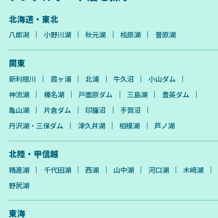
北海道・東北
八郎潟
小野川湖
秋元湖
桧原湖
曽原湖
関東
新利根川
霞ヶ浦
北浦
牛久沼
小山ダム
神流湖
榛名湖
戸面原ダム
三島湖
豊英ダム
亀山湖
片倉ダム
印旛沼
手賀沼
丹沢湖・三保ダム
津久井湖
相模湖
芦ノ湖
北陸・甲信越
精進湖
千代田湖
西湖
山中湖
河口湖
木崎湖
野尻湖
東海