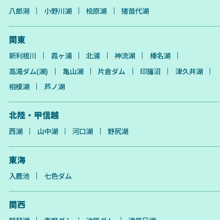
八郎潟
小野川湖
桧原湖
猪苗代湖
関東
新利根川
霞ヶ浦
北浦
神流湖
榛名湖
高滝ダム(湖)
亀山湖
片倉ダム
印旛沼
津久井湖
相模湖
芦ノ湖
北陸・甲信越
西湖
山中湖
河口湖
野尻湖
東海
入鹿池
七色ダム
関西