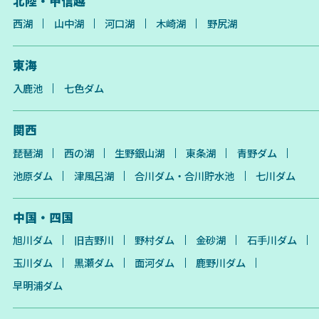
北陸・甲信越
西湖
山中湖
河口湖
木崎湖
野尻湖
東海
入鹿池
七色ダム
関西
琵琶湖
西の湖
生野銀山湖
東条湖
青野ダム
池原ダム
津風呂湖
合川ダム・合川貯水池
七川ダム
中国・四国
旭川ダム
旧吉野川
野村ダム
金砂湖
石手川ダム
玉川ダム
黒瀬ダム
面河ダム
鹿野川ダム
早明浦ダム