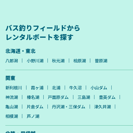
バス釣りフィールドから
レンタルボートを探す
北海道・東北
八郎潟
小野川湖
秋元湖
桧原湖
曽原湖
関東
新利根川
霞ヶ浦
北浦
牛久沼
小山ダム
神流湖
榛名湖
戸面原ダム
三島湖
豊英ダム
亀山湖
片倉ダム
丹沢湖・三保ダム
津久井湖
相模湖
芦ノ湖