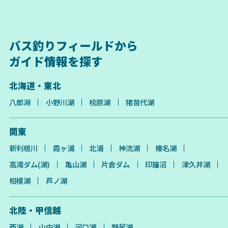
バス釣りフィールドから
ガイド情報を探す
北海道・東北
八郎潟
小野川湖
桧原湖
猪苗代湖
関東
新利根川
霞ヶ浦
北浦
神流湖
榛名湖
高滝ダム(湖)
亀山湖
片倉ダム
印旛沼
津久井湖
相模湖
芦ノ湖
北陸・甲信越
西湖
山中湖
河口湖
野尻湖