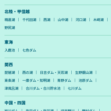
北陸・甲信越
精進湖
千代田湖
西湖
山中湖
河口湖
木崎湖
野尻湖
東海
入鹿池
七色ダム
関西
琵琶湖
西の湖
日吉ダム・天若湖
生野銀山湖
東条湖
一庫ダム・知明湖
青野ダム
池原ダム
津風呂湖
合川ダム・合川貯水池
七川ダム
中国・四国
旭川ダム
弥栄ダム・弥栄湖
旧吉野川
野村ダム