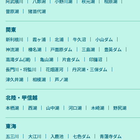
阿武隈川
八郎潟
小野川湖
秋元湖
桧原湖
曽原湖
猪苗代湖
関東
新利根川
霞ヶ浦
北浦
牛久沼
小山ダム
神流湖
榛名湖
戸面原ダム
三島湖
豊英ダム
高滝ダム(湖)
亀山湖
片倉ダム
印旛沼
長門川・将監川
花畑運河
丹沢湖・三保ダム
津久井湖
相模湖
芦ノ湖
北陸・甲信越
本栖湖
西湖
山中湖
河口湖
木崎湖
野尻湖
東海
五三川
大江川
入鹿池
七色ダム
青蓮寺ダム