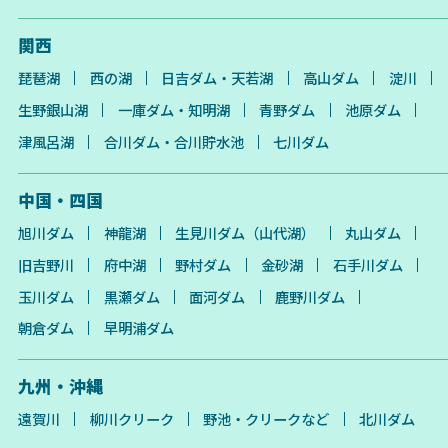
関西
琵琶湖
西の湖
日吉ダム・天若湖
高山ダム
淀川
生野銀山湖
一庫ダム・知明湖
青野ダム
池原ダム
津風呂湖
合川ダム・合川貯水池
七川ダム
中国・四国
旭川ダム
神龍湖
生見川ダム（山代湖）
丸山ダム
旧吉野川
府中湖
野村ダム
金砂湖
石手川ダム
玉川ダム
黒瀬ダム
面河ダム
鹿野川ダム
朝倉ダム
早明浦ダム
九州・沖縄
遠賀川
柳川クリーク
野池・クリークなど
北川ダム