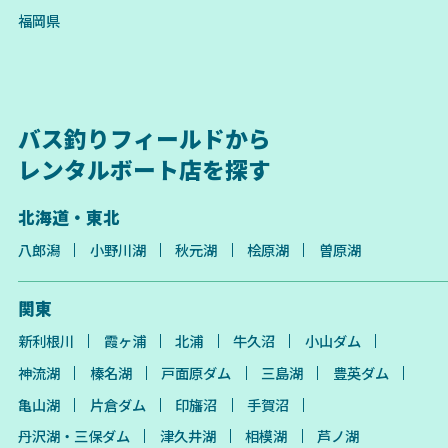
福岡県
バス釣りフィールドから
レンタルボート店を探す
北海道・東北
八郎潟
小野川湖
秋元湖
桧原湖
曽原湖
関東
新利根川
霞ヶ浦
北浦
牛久沼
小山ダム
神流湖
榛名湖
戸面原ダム
三島湖
豊英ダム
亀山湖
片倉ダム
印旛沼
手賀沼
丹沢湖・三保ダム
津久井湖
相模湖
芦ノ湖