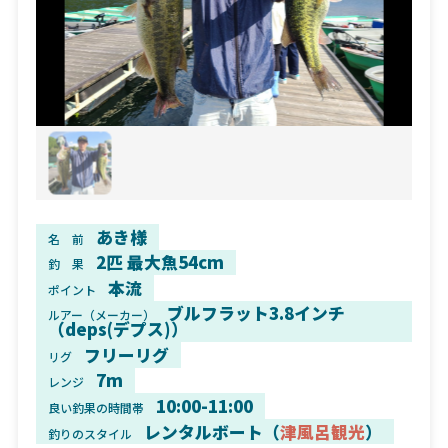
あき様
名 前
2匹 最大魚54cm
釣 果
本流
ポイント
ブルフラット3.8インチ
ルアー（メーカー）
（deps(デプス)）
フリーリグ
リグ
7m
レンジ
10:00-11:00
良い釣果の時間帯
レンタルボート（
津風呂観光
）
釣りのスタイル