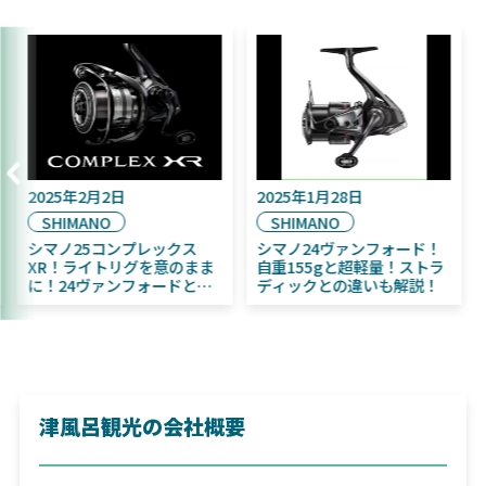
5年9月16日
2025年2月2日
2025年
AIWA
SHIMANO
SHIM
25年11月発売予定！
シマノ25コンプレックス
シマノ2
IWA ふく魚／ちびふく魚
XR！ライトリグを意のまま
自重15
ッグベイト初心者にお
に！24ヴァンフォードとの
ディッ
め！
違いも解説！
津風呂観光の会社概要