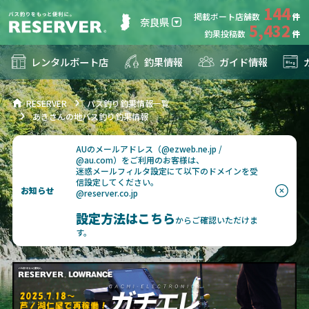
144
掲載ボート店舗数
奈良県
5,432
釣果投稿数
レンタルボート店
釣果情報
ガイド情報
RESERVER
バス釣り釣果情報一覧
あきさんの地バス釣り釣果情報
AUのメールアドレス（@ezweb.ne.jp /
@au.com）をご利用のお客様は、
迷惑メールフィルタ設定にて以下のドメインを受
信設定してください。
お知らせ
@reserver.co.jp
設定方法はこちら
からご確認いただけま
す。