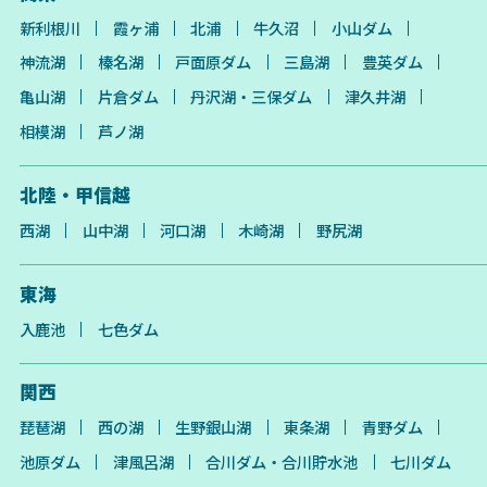
新利根川
霞ヶ浦
北浦
牛久沼
小山ダム
神流湖
榛名湖
戸面原ダム
三島湖
豊英ダム
亀山湖
片倉ダム
丹沢湖・三保ダム
津久井湖
相模湖
芦ノ湖
北陸・甲信越
西湖
山中湖
河口湖
木崎湖
野尻湖
東海
入鹿池
七色ダム
関西
琵琶湖
西の湖
生野銀山湖
東条湖
青野ダム
池原ダム
津風呂湖
合川ダム・合川貯水池
七川ダム