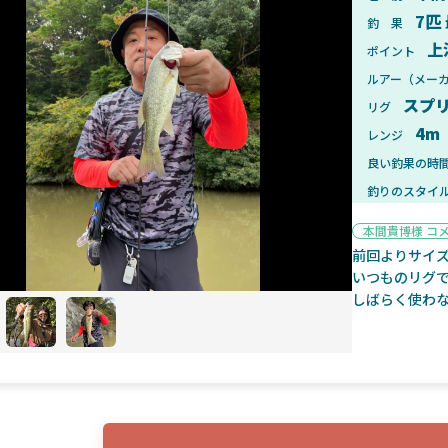
7匹
釣 果
上
ポイント
ルアー（メー
スプ
リグ
2025年1月28日
2025年
4m
レンジ
ンフォード！自重155gと超軽
2025年11月発売予定！DAIWA ふ
ィックとの違いも解説！
ふく魚はビッグベイト初心者におす
良い釣果の時
釣りのスタイ
本間貴博様 コ
前回よりサイ
いつものリグ
しばらく使わ
魚探
2025年7月10日
2025