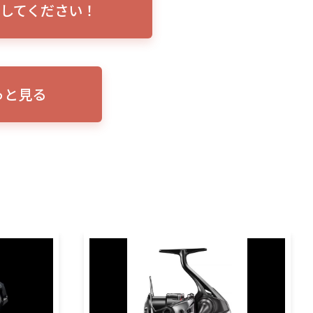
してください！
トリプルショ
ローランス イーグルアイ（EAGLE EYE）イ
エル
説！
ンプレ！ガーミンとの比較も併せてご説明い
ンバ
たします
っと見る