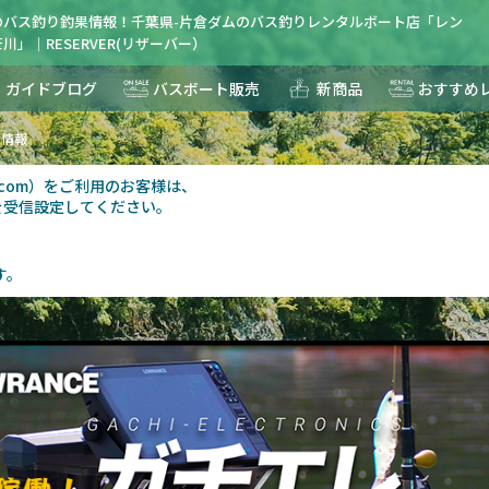
のバス釣り釣果情報！千葉県-片倉ダムのバス釣りレンタルボート店「レン
川」｜RESERVER(リザーバー）
ガイドブログ
バスボート販売
新商品
おすすめ
果情報
au.com）をご利用のお客様は、
を受信設定してください。
す。