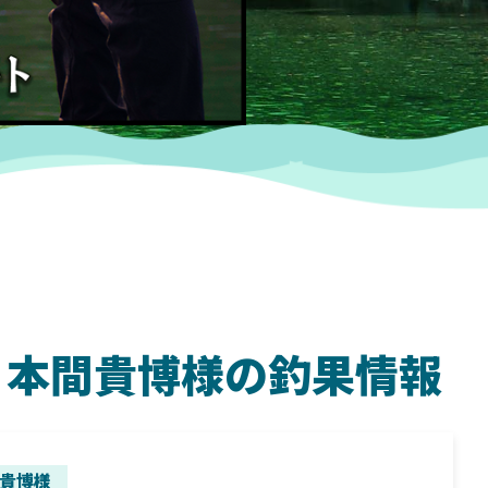
ダム 本間貴博様の釣果情報
SHIMANO
SH
貴博様