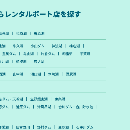
ら
レンタルボート店を探す
秋元湖
桧原湖
曽原湖
北浦
牛久沼
小山ダム
神流湖
榛名湖
豊英ダム
亀山湖
片倉ダム
印旛沼
手賀沼
久井湖
相模湖
芦ノ湖
西湖
山中湖
河口湖
木崎湖
野尻湖
吉ダム・天若湖
生野銀山湖
東条湖
野ダム
池原ダム
津風呂湖
合川ダム・合川貯水池
弥栄湖
旧吉野川
野村ダム
金砂湖
石手川ダム