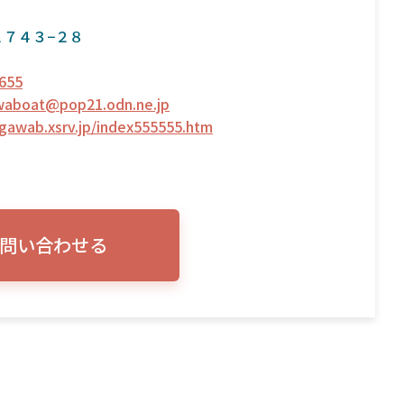
７４３−２８
655
waboat@pop21.odn.ne.jp
agawab.xsrv.jp/index555555.htm
問い合わせる