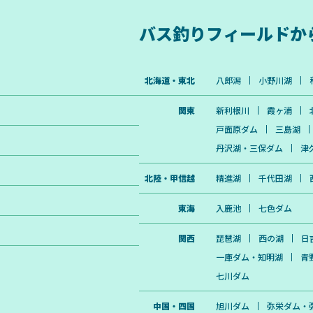
バス釣りフィールドか
北海道・東北
八郎潟
小野川湖
関東
新利根川
霞ヶ浦
戸面原ダム
三島湖
丹沢湖・三保ダム
津
北陸・甲信越
精進湖
千代田湖
東海
入鹿池
七色ダム
関西
琵琶湖
西の湖
日
一庫ダム・知明湖
青
七川ダム
中国・四国
旭川ダム
弥栄ダム・