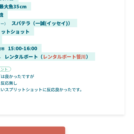
 最大魚35cm
流
スパテラ（一誠(イッセイ)）
カー）
リットショット
9月16日
2025年2月2日
く魚／ちび
シマノ25コンプレックス XR！ライトリグを
シマノ
すめ！
意のままに！24ヴァンフォードとの違いも
量！
15:00-16:00
間帯
解説！
レンタルボート（
レンタルボート笹川
）
ル
メント
ズは良かったですが
で反応無し
ないスプリットショットに反応良かったです。
魚探
バ
年3月7日
2026年4月16日