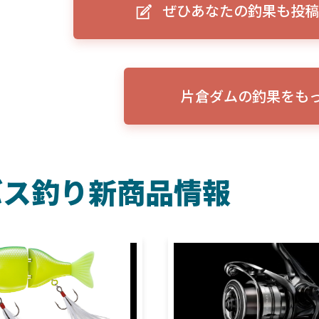
ぜひあなたの釣果も投稿
ーグルアイ（EAGLE EYE）」
ELowrance EAGLE 7/9インチ 
り身近に！HOOK REVEAL
ットHD！EAGLE EYEとの違いも解
説！
片倉ダムの釣果をも
バス釣り新商品情報