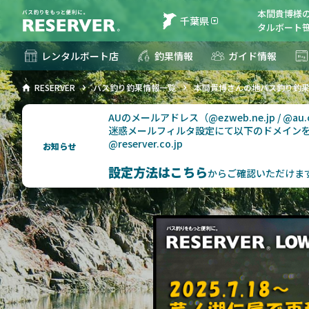
本間貴博様
千葉県
タルボート笹
レンタルボート店
釣果情報
ガイド情報
RESERVER
バス釣り釣果情報一覧
本間貴博さんの地バス釣り釣
AUのメールアドレス（@ezweb.ne.jp / @
迷惑メールフィルタ設定にて以下のドメイン
@reserver.co.jp
お知らせ
設定方法はこちら
からご確認いただけま