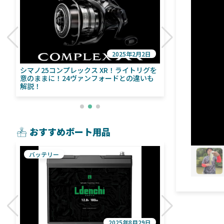
2025年2月2日
び
シマノ25コンプレックス XR！ライトリグを
シマノ24ヴァ
意のままに！24ヴァンフォードとの違いも
量！ストラデ
解説！
おすすめボート用品
バッテリー
魚探
2025年8月29日