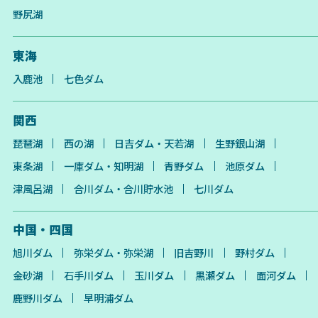
野尻湖
東海
入鹿池
七色ダム
関西
琵琶湖
西の湖
日吉ダム・天若湖
生野銀山湖
東条湖
一庫ダム・知明湖
青野ダム
池原ダム
津風呂湖
合川ダム・合川貯水池
七川ダム
中国・四国
旭川ダム
弥栄ダム・弥栄湖
旧吉野川
野村ダム
金砂湖
石手川ダム
玉川ダム
黒瀬ダム
面河ダム
鹿野川ダム
早明浦ダム