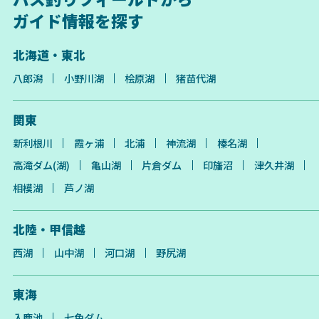
ガイド情報を探す
北海道・東北
八郎潟
小野川湖
桧原湖
猪苗代湖
関東
新利根川
霞ヶ浦
北浦
神流湖
榛名湖
高滝ダム(湖)
亀山湖
片倉ダム
印旛沼
津久井湖
相模湖
芦ノ湖
北陸・甲信越
西湖
山中湖
河口湖
野尻湖
東海
入鹿池
七色ダム