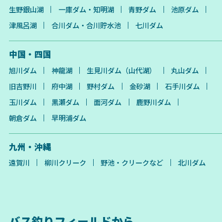
生野銀山湖
一庫ダム・知明湖
青野ダム
池原ダム
津風呂湖
合川ダム・合川貯水池
七川ダム
中国・四国
旭川ダム
神龍湖
生見川ダム（山代湖）
丸山ダム
旧吉野川
府中湖
野村ダム
金砂湖
石手川ダム
玉川ダム
黒瀬ダム
面河ダム
鹿野川ダム
朝倉ダム
早明浦ダム
九州・沖縄
遠賀川
柳川クリーク
野池・クリークなど
北川ダム
バス釣りフィールドから