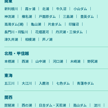
関東
新利根川
霞ヶ浦
北浦
牛久沼
小山ダム
神流湖
榛名湖
戸面原ダム
三島湖
豊英ダム
高滝ダム(湖)
亀山湖
片倉ダム
印旛沼
長門川・将監川
花畑運河
丹沢湖・三保ダム
津久井湖
相模湖
芦ノ湖
北陸・甲信越
本栖湖
西湖
山中湖
河口湖
木崎湖
野尻湖
東海
五三川
大江川
入鹿池
七色ダム
青蓮寺ダム
関西
琵琶湖
西の湖
日吉ダム・天若湖
高山ダム
淀川