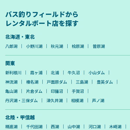
バス釣りフィールドから
レンタルボート店を探す
北海道・東北
八郎潟
小野川湖
秋元湖
桧原湖
曽原湖
関東
新利根川
霞ヶ浦
北浦
牛久沼
小山ダム
神流湖
榛名湖
戸面原ダム
三島湖
豊英ダム
亀山湖
片倉ダム
印旛沼
手賀沼
丹沢湖・三保ダム
津久井湖
相模湖
芦ノ湖
北陸・甲信越
精進湖
千代田湖
西湖
山中湖
河口湖
木崎湖