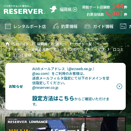
144
掲載ボート店舗数
福岡県
5,407
釣果投稿数
レンタルボート店
釣果情報
ガイド情報
RESERVER
福岡県
遠賀川
ガイド一覧
チャーリー近藤の遠賀川ブラックバス釣りガイドサービス
口コミ
口コミ投稿
AUのメールアドレス（@ezweb.ne.jp /
@au.com）をご利用のお客様は、
迷惑メールフィルタ設定にて以下のドメインを受
信設定してください。
お知らせ
@reserver.co.jp
設定方法はこちら
からご確認いただけま
す。