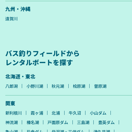
九州・沖縄
遠賀川
バス釣りフィールドから
レンタルボートを探す
北海道・東北
八郎潟
小野川湖
秋元湖
桧原湖
曽原湖
関東
新利根川
霞ヶ浦
北浦
牛久沼
小山ダム
神流湖
榛名湖
戸面原ダム
三島湖
豊英ダム
亀山湖
片倉ダム
丹沢湖・三保ダム
津久井湖