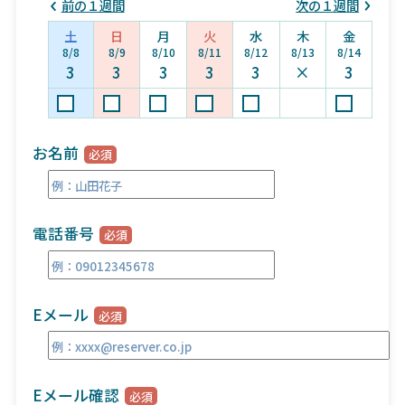
前の１週間
次の１週間
土
日
月
火
水
木
金
8/8
8/9
8/10
8/11
8/12
8/13
8/14
3
3
3
3
3
×
3
お名前
電話番号
Eメール
Eメール確認