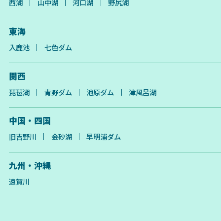
西湖
山中湖
河口湖
野尻湖
東海
入鹿池
七色ダム
関西
琵琶湖
青野ダム
池原ダム
津風呂湖
中国・四国
旧吉野川
金砂湖
早明浦ダム
九州・沖縄
遠賀川