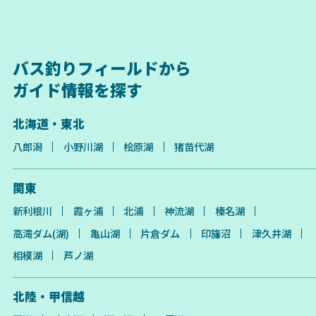
バス釣りフィールドから
ガイド情報を探す
北海道・東北
八郎潟
小野川湖
桧原湖
猪苗代湖
関東
新利根川
霞ヶ浦
北浦
神流湖
榛名湖
高滝ダム(湖)
亀山湖
片倉ダム
印旛沼
津久井湖
相模湖
芦ノ湖
北陸・甲信越