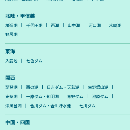
北陸・甲信越
精進湖
千代田湖
西湖
山中湖
河口湖
木崎湖
野尻湖
東海
入鹿池
七色ダム
関西
琵琶湖
西の湖
日吉ダム・天若湖
生野銀山湖
東条湖
一庫ダム・知明湖
青野ダム
池原ダム
津風呂湖
合川ダム・合川貯水池
七川ダム
中国・四国