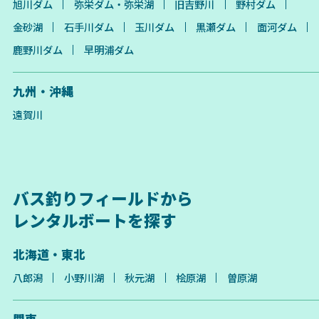
旭川ダム
弥栄ダム・弥栄湖
旧吉野川
野村ダム
金砂湖
石手川ダム
玉川ダム
黒瀬ダム
面河ダム
鹿野川ダム
早明浦ダム
九州・沖縄
遠賀川
バス釣りフィールドから
レンタルボートを探す
北海道・東北
八郎潟
小野川湖
秋元湖
桧原湖
曽原湖