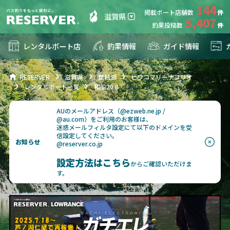
144
掲載ボート店舗数
滋賀県
5,407
釣果投稿数
レンタルボート店
釣果情報
ガイド情報
RESERVER
滋賀県
琵琶湖
ビワコマリーナフリオ
レンタルボート一覧
和船20 B
AUのメールアドレス（@ezweb.ne.jp /
@au.com）をご利用のお客様は、
迷惑メールフィルタ設定にて以下のドメインを受
信設定してください。
お知らせ
@reserver.co.jp
設定方法はこちら
からご確認いただけま
す。