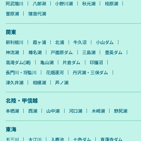
阿武隈川
八郎潟
小野川湖
秋元湖
桧原湖
曽原湖
猪苗代湖
関東
新利根川
霞ヶ浦
北浦
牛久沼
小山ダム
神流湖
榛名湖
戸面原ダム
三島湖
豊英ダム
高滝ダム(湖)
亀山湖
片倉ダム
印旛沼
長門川・将監川
花畑運河
丹沢湖・三保ダム
津久井湖
相模湖
芦ノ湖
北陸・甲信越
本栖湖
西湖
山中湖
河口湖
木崎湖
野尻湖
東海
五三川
大江川
入鹿池
七色ダム
青蓮寺ダム