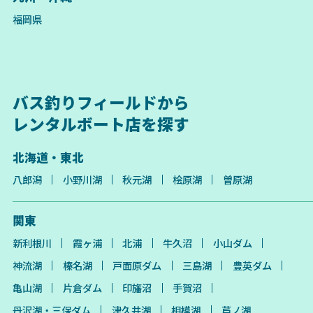
福岡県
バス釣りフィールドから
レンタルボート店を探す
北海道・東北
八郎潟
小野川湖
秋元湖
桧原湖
曽原湖
関東
新利根川
霞ヶ浦
北浦
牛久沼
小山ダム
神流湖
榛名湖
戸面原ダム
三島湖
豊英ダム
亀山湖
片倉ダム
印旛沼
手賀沼
丹沢湖・三保ダム
津久井湖
相模湖
芦ノ湖