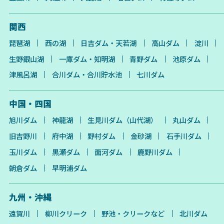
関西
琵琶湖
西の湖
日吉ダム・天若湖
高山ダム
淀川
生野銀山湖
一庫ダム・知明湖
青野ダム
池原ダム
津風呂湖
合川ダム・合川貯水池
七川ダム
中国・四国
旭川ダム
神龍湖
生見川ダム（山代湖）
丸山ダム
旧吉野川
府中湖
野村ダム
金砂湖
石手川ダム
玉川ダム
黒瀬ダム
面河ダム
鹿野川ダム
朝倉ダム
早明浦ダム
九州・沖縄
遠賀川
柳川クリーク
野池・クリークなど
北川ダム