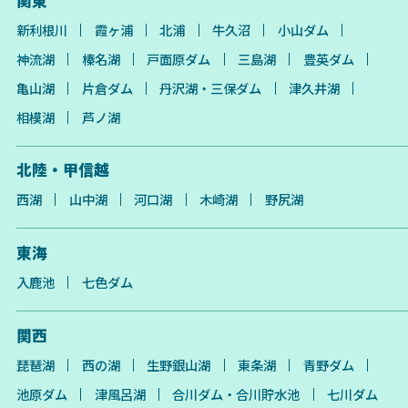
関東
新利根川
霞ヶ浦
北浦
牛久沼
小山ダム
神流湖
榛名湖
戸面原ダム
三島湖
豊英ダム
亀山湖
片倉ダム
丹沢湖・三保ダム
津久井湖
相模湖
芦ノ湖
北陸・甲信越
西湖
山中湖
河口湖
木崎湖
野尻湖
東海
入鹿池
七色ダム
関西
琵琶湖
西の湖
生野銀山湖
東条湖
青野ダム
池原ダム
津風呂湖
合川ダム・合川貯水池
七川ダム