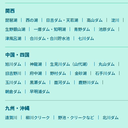
関西
琵琶湖
西の湖
日吉ダム・天若湖
高山ダム
淀川
生野銀山湖
一庫ダム・知明湖
青野ダム
池原ダム
津風呂湖
合川ダム・合川貯水池
七川ダム
中国・四国
旭川ダム
神龍湖
生見川ダム（山代湖）
丸山ダム
旧吉野川
府中湖
野村ダム
金砂湖
石手川ダム
玉川ダム
黒瀬ダム
面河ダム
鹿野川ダム
朝倉ダム
早明浦ダム
九州・沖縄
遠賀川
柳川クリーク
野池・クリークなど
北川ダム