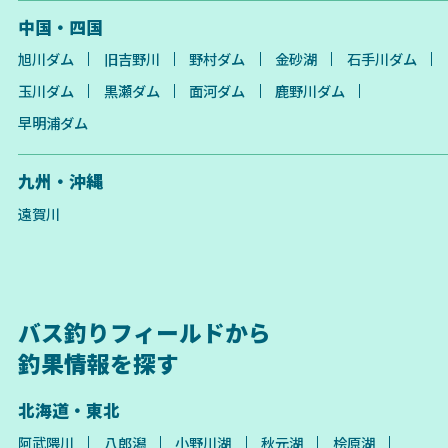
中国・四国
旭川ダム
旧吉野川
野村ダム
金砂湖
石手川ダム
玉川ダム
黒瀬ダム
面河ダム
鹿野川ダム
早明浦ダム
九州・沖縄
遠賀川
バス釣りフィールドから
釣果情報を探す
北海道・東北
阿武隈川
八郎潟
小野川湖
秋元湖
桧原湖