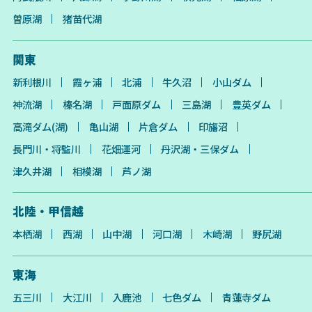
曽原湖
猪苗代湖
関東
新利根川
霞ヶ浦
北浦
牛久沼
小山ダム
神流湖
榛名湖
戸面原ダム
三島湖
豊英ダム
高滝ダム(湖)
亀山湖
片倉ダム
印旛沼
長門川・将監川
花畑運河
丹沢湖・三保ダム
津久井湖
相模湖
芦ノ湖
北陸・甲信越
本栖湖
西湖
山中湖
河口湖
木崎湖
野尻湖
東海
五三川
大江川
入鹿池
七色ダム
青蓮寺ダム