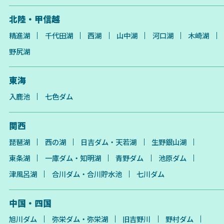
北陸・甲信越
精進湖
千代田湖
西湖
山中湖
河口湖
木崎湖
野尻湖
東海
入鹿池
七色ダム
関西
琵琶湖
西の湖
日吉ダム・天若湖
生野銀山湖
東条湖
一庫ダム・知明湖
青野ダム
池原ダム
津風呂湖
合川ダム・合川貯水池
七川ダム
中国・四国
旭川ダム
弥栄ダム・弥栄湖
旧吉野川
野村ダム