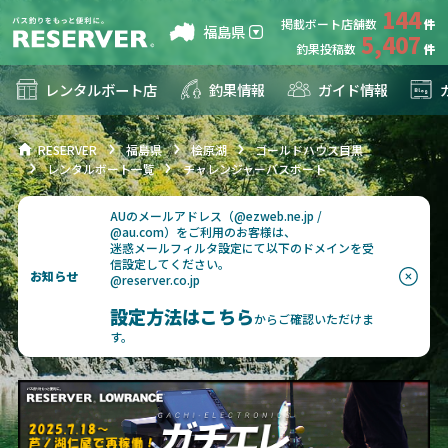
144
掲載ボート店舗数
福島県
5,407
釣果投稿数
レンタルボート店
釣果情報
ガイド情報
RESERVER
福島県
桧原湖
ゴールドハウス目黒
レンタルボート一覧
チャレンジャーバスボート
AUのメールアドレス（@ezweb.ne.jp /
@au.com）をご利用のお客様は、
迷惑メールフィルタ設定にて以下のドメインを受
信設定してください。
お知らせ
@reserver.co.jp
設定方法はこちら
からご確認いただけま
す。