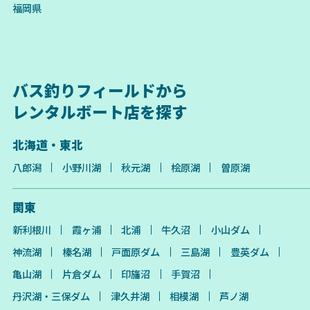
福岡県
バス釣りフィールドから
レンタルボート店を探す
北海道・東北
八郎潟
小野川湖
秋元湖
桧原湖
曽原湖
関東
新利根川
霞ヶ浦
北浦
牛久沼
小山ダム
神流湖
榛名湖
戸面原ダム
三島湖
豊英ダム
亀山湖
片倉ダム
印旛沼
手賀沼
丹沢湖・三保ダム
津久井湖
相模湖
芦ノ湖