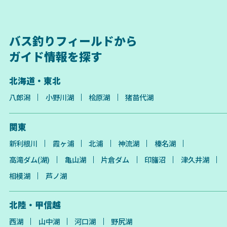
バス釣りフィールドから
ガイド情報を探す
北海道・東北
八郎潟
小野川湖
桧原湖
猪苗代湖
関東
新利根川
霞ヶ浦
北浦
神流湖
榛名湖
高滝ダム(湖)
亀山湖
片倉ダム
印旛沼
津久井湖
相模湖
芦ノ湖
北陸・甲信越
西湖
山中湖
河口湖
野尻湖