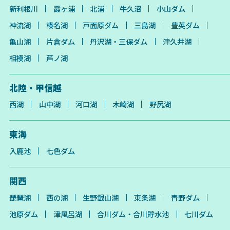
新利根川
霞ヶ浦
北浦
牛久沼
小山ダム
神流湖
榛名湖
戸面原ダム
三島湖
豊英ダム
亀山湖
片倉ダム
丹沢湖・三保ダム
津久井湖
相模湖
芦ノ湖
北陸・甲信越
西湖
山中湖
河口湖
木崎湖
野尻湖
東海
入鹿池
七色ダム
関西
琵琶湖
西の湖
生野銀山湖
東条湖
青野ダム
池原ダム
津風呂湖
合川ダム・合川貯水池
七川ダム