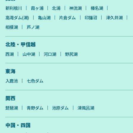
新利根川
霞ヶ浦
北浦
神流湖
榛名湖
高滝ダム(湖)
亀山湖
片倉ダム
印旛沼
津久井湖
相模湖
芦ノ湖
北陸・甲信越
西湖
山中湖
河口湖
野尻湖
東海
入鹿池
七色ダム
関西
琵琶湖
青野ダム
池原ダム
津風呂湖
中国・四国