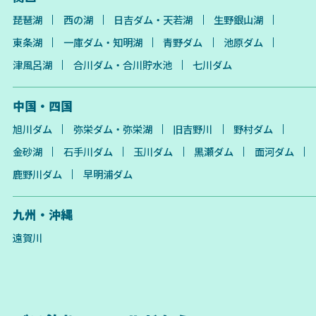
琵琶湖
西の湖
日吉ダム・天若湖
生野銀山湖
東条湖
一庫ダム・知明湖
青野ダム
池原ダム
津風呂湖
合川ダム・合川貯水池
七川ダム
中国・四国
旭川ダム
弥栄ダム・弥栄湖
旧吉野川
野村ダム
金砂湖
石手川ダム
玉川ダム
黒瀬ダム
面河ダム
鹿野川ダム
早明浦ダム
九州・沖縄
遠賀川