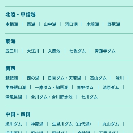
北陸・甲信越
本栖湖
西湖
山中湖
河口湖
木崎湖
野尻湖
東海
五三川
大江川
入鹿池
七色ダム
青蓮寺ダム
関西
琵琶湖
西の湖
日吉ダム・天若湖
高山ダム
淀川
生野銀山湖
一庫ダム・知明湖
青野ダム
池原ダム
津風呂湖
合川ダム・合川貯水池
七川ダム
中国・四国
旭川ダム
神龍湖
生見川ダム（山代湖）
丸山ダム
旧吉野川
府中湖
野村ダム
金砂湖
石手川ダム