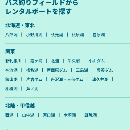
バス釣りフィールドから
レンタルボートを探す
北海道・東北
八郎潟
小野川湖
秋元湖
桧原湖
曽原湖
関東
新利根川
霞ヶ浦
北浦
牛久沼
小山ダム
神流湖
榛名湖
戸面原ダム
三島湖
豊英ダム
亀山湖
片倉ダム
丹沢湖・三保ダム
津久井湖
相模湖
芦ノ湖
北陸・甲信越
西湖
山中湖
河口湖
木崎湖
野尻湖