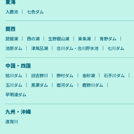
東海
入鹿池
七色ダム
関西
琵琶湖
西の湖
生野銀山湖
東条湖
青野ダム
池原ダム
津風呂湖
合川ダム・合川貯水池
七川ダム
中国・四国
旭川ダム
旧吉野川
野村ダム
金砂湖
石手川ダム
玉川ダム
黒瀬ダム
面河ダム
鹿野川ダム
早明浦ダム
九州・沖縄
遠賀川