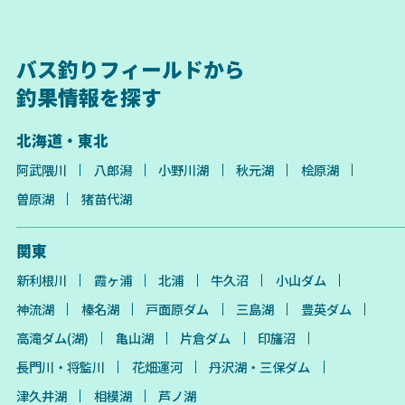
バス釣りフィールドから
釣果情報を探す
北海道・東北
阿武隈川
八郎潟
小野川湖
秋元湖
桧原湖
曽原湖
猪苗代湖
関東
新利根川
霞ヶ浦
北浦
牛久沼
小山ダム
神流湖
榛名湖
戸面原ダム
三島湖
豊英ダム
高滝ダム(湖)
亀山湖
片倉ダム
印旛沼
長門川・将監川
花畑運河
丹沢湖・三保ダム
津久井湖
相模湖
芦ノ湖