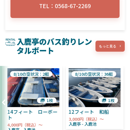
TEL：0568-67-2269
入鹿亭のバス釣りレン
もっと見る
タルボート
8/10の空状況：2艇
8/10の空状況：36艇
1枚
1枚
14フィート ローボー
12フィート 和船
ト
3,000円（税込）～
入鹿亭
入鹿池
4,000円（税込）～
入鹿亭
入鹿池