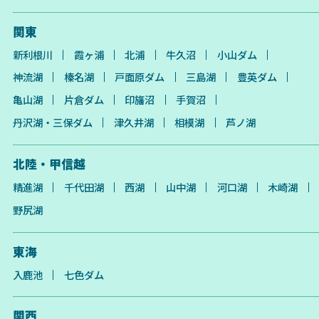
関東
新利根川
霞ヶ浦
北浦
牛久沼
小山ダム
神流湖
榛名湖
戸面原ダム
三島湖
豊英ダム
亀山湖
片倉ダム
印旛沼
手賀沼
丹沢湖・三保ダム
津久井湖
相模湖
芦ノ湖
北陸・甲信越
精進湖
千代田湖
西湖
山中湖
河口湖
木崎湖
野尻湖
東海
入鹿池
七色ダム
関西