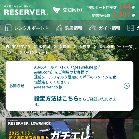
144
掲載ボート店舗数
愛知県
5,407
釣果投稿数
レンタルボート店
釣果情報
ガイド情報
RESERVER
愛知県
入鹿池
入鹿亭
レンタルボート一覧
サウザー10フィート
AUのメールアドレス（@ezweb.ne.jp /
@au.com）をご利用のお客様は、
迷惑メールフィルタ設定にて以下のドメインを受
信設定してください。
お知らせ
@reserver.co.jp
設定方法はこちら
からご確認いただけま
す。