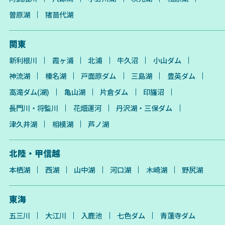
曽原湖
猪苗代湖
関東
新利根川
霞ヶ浦
北浦
牛久沼
小山ダム
神流湖
榛名湖
戸面原ダム
三島湖
豊英ダム
高滝ダム(湖)
亀山湖
片倉ダム
印旛沼
長門川・将監川
花畑運河
丹沢湖・三保ダム
津久井湖
相模湖
芦ノ湖
北陸・甲信越
本栖湖
西湖
山中湖
河口湖
木崎湖
野尻湖
東海
五三川
大江川
入鹿池
七色ダム
青蓮寺ダム