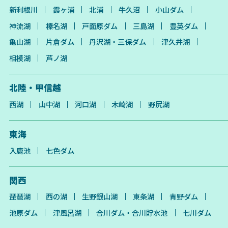
新利根川
霞ヶ浦
北浦
牛久沼
小山ダム
神流湖
榛名湖
戸面原ダム
三島湖
豊英ダム
亀山湖
片倉ダム
丹沢湖・三保ダム
津久井湖
相模湖
芦ノ湖
北陸・甲信越
西湖
山中湖
河口湖
木崎湖
野尻湖
東海
入鹿池
七色ダム
関西
琵琶湖
西の湖
生野銀山湖
東条湖
青野ダム
池原ダム
津風呂湖
合川ダム・合川貯水池
七川ダム