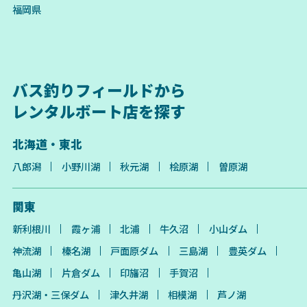
福岡県
バス釣りフィールドから
レンタルボート店を探す
北海道・東北
八郎潟
小野川湖
秋元湖
桧原湖
曽原湖
関東
新利根川
霞ヶ浦
北浦
牛久沼
小山ダム
神流湖
榛名湖
戸面原ダム
三島湖
豊英ダム
亀山湖
片倉ダム
印旛沼
手賀沼
丹沢湖・三保ダム
津久井湖
相模湖
芦ノ湖