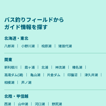
バス釣りフィールドから
ガイド情報を探す
北海道・東北
八郎潟
小野川湖
桧原湖
猪苗代湖
関東
新利根川
霞ヶ浦
北浦
神流湖
榛名湖
高滝ダム(湖)
亀山湖
片倉ダム
印旛沼
津久井湖
相模湖
芦ノ湖
北陸・甲信越
西湖
山中湖
河口湖
野尻湖