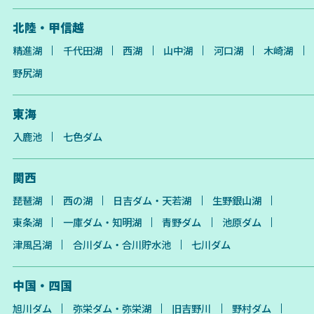
北陸・甲信越
精進湖
千代田湖
西湖
山中湖
河口湖
木崎湖
野尻湖
東海
入鹿池
七色ダム
関西
琵琶湖
西の湖
日吉ダム・天若湖
生野銀山湖
東条湖
一庫ダム・知明湖
青野ダム
池原ダム
津風呂湖
合川ダム・合川貯水池
七川ダム
中国・四国
旭川ダム
弥栄ダム・弥栄湖
旧吉野川
野村ダム