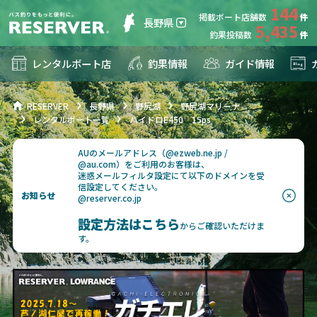
144
掲載ボート店舗数
長野県
5,435
釣果投稿数
レンタルボート店
釣果情報
ガイド情報
RESERVER
長野県
野尻湖
野尻湖マリーナ
レンタルボート一覧
ハイドロE450 15ps
AUのメールアドレス（@ezweb.ne.jp /
@au.com）をご利用のお客様は、
迷惑メールフィルタ設定にて以下のドメインを受
信設定してください。
お知らせ
@reserver.co.jp
設定方法はこちら
からご確認いただけま
す。