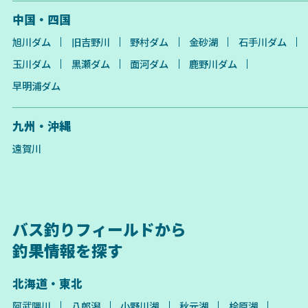
中国・四国
旭川ダム
旧吉野川
野村ダム
金砂湖
石手川ダム
玉川ダム
黒瀬ダム
面河ダム
鹿野川ダム
早明浦ダム
九州・沖縄
遠賀川
バス釣りフィールドから
釣果情報を探す
北海道・東北
阿武隈川
八郎潟
小野川湖
秋元湖
桧原湖