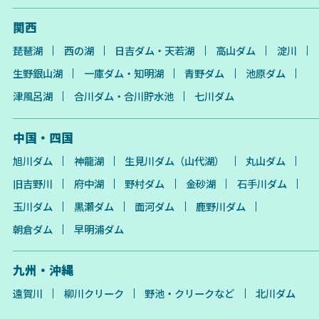
関西
琵琶湖
西の湖
日吉ダム・天若湖
高山ダム
淀川
生野銀山湖
一庫ダム・知明湖
青野ダム
池原ダム
津風呂湖
合川ダム・合川貯水池
七川ダム
中国・四国
旭川ダム
神龍湖
生見川ダム（山代湖）
丸山ダム
旧吉野川
府中湖
野村ダム
金砂湖
石手川ダム
玉川ダム
黒瀬ダム
面河ダム
鹿野川ダム
朝倉ダム
早明浦ダム
九州・沖縄
遠賀川
柳川クリーク
野池・クリークなど
北川ダム