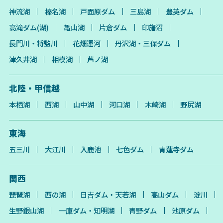
神流湖
榛名湖
戸面原ダム
三島湖
豊英ダム
高滝ダム(湖)
亀山湖
片倉ダム
印旛沼
長門川・将監川
花畑運河
丹沢湖・三保ダム
津久井湖
相模湖
芦ノ湖
北陸・甲信越
本栖湖
西湖
山中湖
河口湖
木崎湖
野尻湖
東海
五三川
大江川
入鹿池
七色ダム
青蓮寺ダム
関西
琵琶湖
西の湖
日吉ダム・天若湖
高山ダム
淀川
生野銀山湖
一庫ダム・知明湖
青野ダム
池原ダム