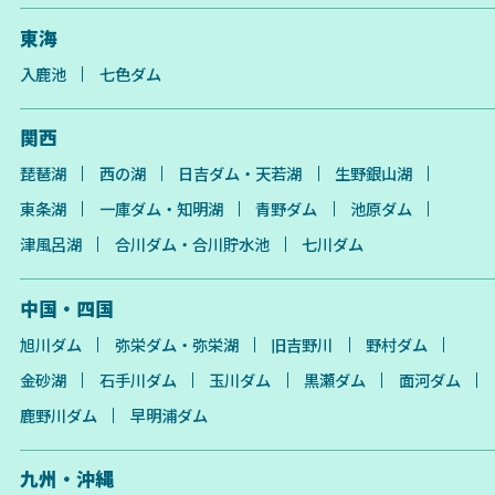
東海
入鹿池
七色ダム
関西
琵琶湖
西の湖
日吉ダム・天若湖
生野銀山湖
東条湖
一庫ダム・知明湖
青野ダム
池原ダム
津風呂湖
合川ダム・合川貯水池
七川ダム
中国・四国
旭川ダム
弥栄ダム・弥栄湖
旧吉野川
野村ダム
金砂湖
石手川ダム
玉川ダム
黒瀬ダム
面河ダム
鹿野川ダム
早明浦ダム
九州・沖縄