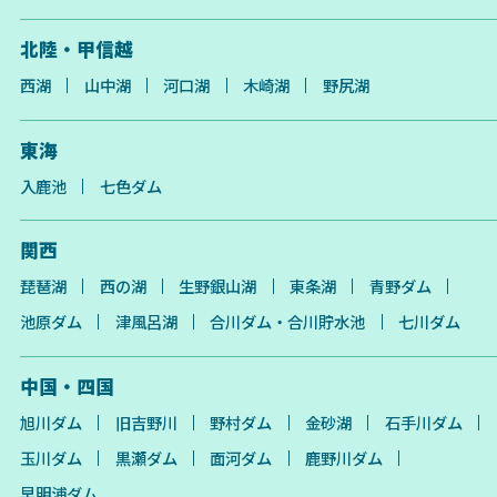
北陸・甲信越
西湖
山中湖
河口湖
木崎湖
野尻湖
東海
入鹿池
七色ダム
関西
琵琶湖
西の湖
生野銀山湖
東条湖
青野ダム
池原ダム
津風呂湖
合川ダム・合川貯水池
七川ダム
中国・四国
旭川ダム
旧吉野川
野村ダム
金砂湖
石手川ダム
玉川ダム
黒瀬ダム
面河ダム
鹿野川ダム
早明浦ダム