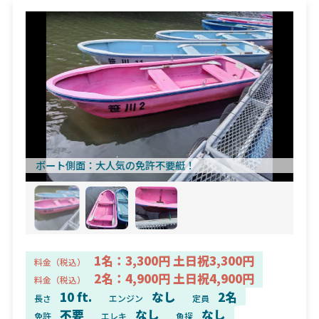
ボート側面
大人気の免許不要艇！
1名：3,300円 土日祝3,300円
料金（税込）
2名：4,900円 土日祝4,900円
料金（税込）
10 ft.
なし
2名
長さ
エンジン
定員
不要
なし
なし
免許
エレキ
魚探