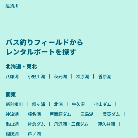
遠賀川
バス釣りフィールドから
レンタルボートを探す
北海道・東北
八郎潟
小野川湖
秋元湖
桧原湖
曽原湖
関東
新利根川
霞ヶ浦
北浦
牛久沼
小山ダム
神流湖
榛名湖
戸面原ダム
三島湖
豊英ダム
亀山湖
片倉ダム
丹沢湖・三保ダム
津久井湖
相模湖
芦ノ湖