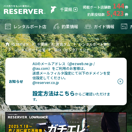
144
掲載ボート店舗数
千葉県
5,423
釣果投稿数
レンタルボート店
釣果情報
ガイド情報
RESERVER
千葉県
片倉ダム
レンタルボート笹川
レンタルボート一覧
10ft（ピンク）カワナ
AUのメールアドレス（@ezweb.ne.jp /
@au.com）をご利用のお客様は、
迷惑メールフィルタ設定にて以下のドメインを受
信設定してください。
お知らせ
@reserver.co.jp
設定方法はこちら
からご確認いただけま
す。