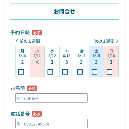
お問合せ
予約日時
前の１週間
次の１週間
月
火
水
木
金
土
日
8/10
8/11
8/12
8/13
8/14
8/15
8/16
2
×
3
3
3
3
3
お名前
電話番号