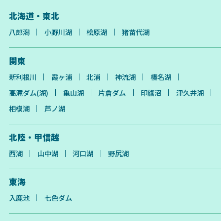
北海道・東北
八郎潟
小野川湖
桧原湖
猪苗代湖
関東
新利根川
霞ヶ浦
北浦
神流湖
榛名湖
高滝ダム(湖)
亀山湖
片倉ダム
印旛沼
津久井湖
相模湖
芦ノ湖
北陸・甲信越
西湖
山中湖
河口湖
野尻湖
東海
入鹿池
七色ダム