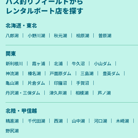
バス釣りフィールドから
レンタルボート店を探す
北海道・東北
八郎潟
小野川湖
秋元湖
桧原湖
曽原湖
関東
新利根川
霞ヶ浦
北浦
牛久沼
小山ダム
神流湖
榛名湖
戸面原ダム
三島湖
豊英ダム
亀山湖
片倉ダム
印旛沼
手賀沼
丹沢湖・三保ダム
津久井湖
相模湖
芦ノ湖
北陸・甲信越
精進湖
千代田湖
西湖
山中湖
河口湖
木崎湖
野尻湖