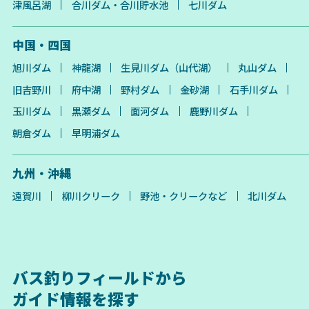
津風呂湖
合川ダム・合川貯水池
七川ダム
中国・四国
旭川ダム
神龍湖
生見川ダム（山代湖）
丸山ダム
旧吉野川
府中湖
野村ダム
金砂湖
石手川ダム
玉川ダム
黒瀬ダム
面河ダム
鹿野川ダム
朝倉ダム
早明浦ダム
九州・沖縄
遠賀川
柳川クリーク
野池・クリークなど
北川ダム
バス釣りフィールドから
ガイド情報を探す