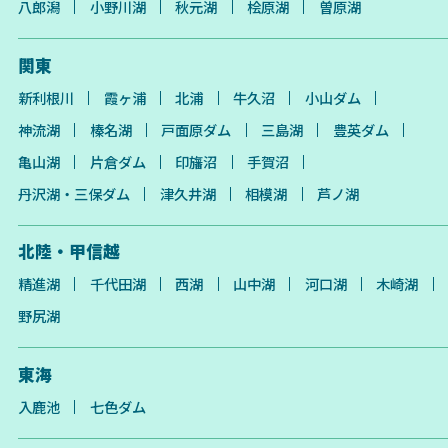
八郎潟
小野川湖
秋元湖
桧原湖
曽原湖
関東
新利根川
霞ヶ浦
北浦
牛久沼
小山ダム
神流湖
榛名湖
戸面原ダム
三島湖
豊英ダム
亀山湖
片倉ダム
印旛沼
手賀沼
丹沢湖・三保ダム
津久井湖
相模湖
芦ノ湖
北陸・甲信越
精進湖
千代田湖
西湖
山中湖
河口湖
木崎湖
野尻湖
東海
入鹿池
七色ダム