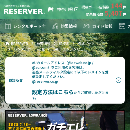
144
掲載ボート店舗数
神奈川県
5,407
釣果投稿数
レンタルボート店
釣果情報
ガイド情報
RESERVER
神奈川県
相模湖
相武ボート
レンタルボート一覧
14FT(エンジンなし)
AUのメールアドレス（@ezweb.ne.jp /
@au.com）をご利用のお客様は、
迷惑メールフィルタ設定にて以下のドメインを受
信設定してください。
お知らせ
@reserver.co.jp
設定方法はこちら
からご確認いただけま
す。