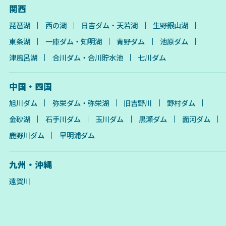
関西
琵琶湖
西の湖
日吉ダム・天若湖
生野銀山湖
東条湖
一庫ダム・知明湖
青野ダム
池原ダム
津風呂湖
合川ダム・合川貯水池
七川ダム
中国・四国
旭川ダム
弥栄ダム・弥栄湖
旧吉野川
野村ダム
金砂湖
石手川ダム
玉川ダム
黒瀬ダム
面河ダム
鹿野川ダム
早明浦ダム
九州・沖縄
遠賀川