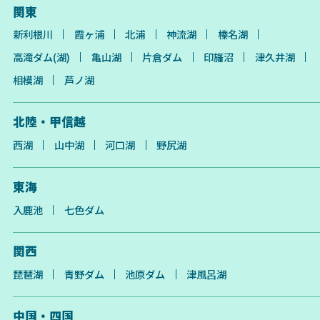
関東
新利根川
霞ヶ浦
北浦
神流湖
榛名湖
高滝ダム(湖)
亀山湖
片倉ダム
印旛沼
津久井湖
相模湖
芦ノ湖
北陸・甲信越
西湖
山中湖
河口湖
野尻湖
東海
入鹿池
七色ダム
関西
琵琶湖
青野ダム
池原ダム
津風呂湖
中国・四国