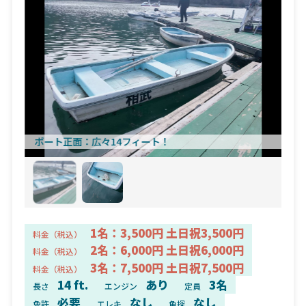
ボート正面
広々14フィート！
1名：3,500円 土日祝3,500円
料金（税込）
2名：6,000円 土日祝6,000円
料金（税込）
3名：7,500円 土日祝7,500円
料金（税込）
14 ft.
あり
3名
長さ
エンジン
定員
必要
なし
なし
免許
エレキ
魚探