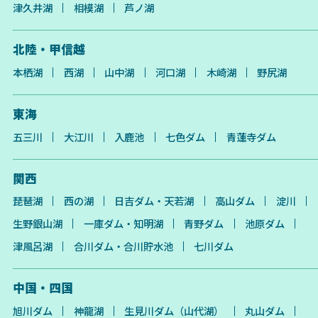
津久井湖
相模湖
芦ノ湖
北陸・甲信越
本栖湖
西湖
山中湖
河口湖
木崎湖
野尻湖
東海
五三川
大江川
入鹿池
七色ダム
青蓮寺ダム
関西
琵琶湖
西の湖
日吉ダム・天若湖
高山ダム
淀川
生野銀山湖
一庫ダム・知明湖
青野ダム
池原ダム
津風呂湖
合川ダム・合川貯水池
七川ダム
中国・四国
旭川ダム
神龍湖
生見川ダム（山代湖）
丸山ダム