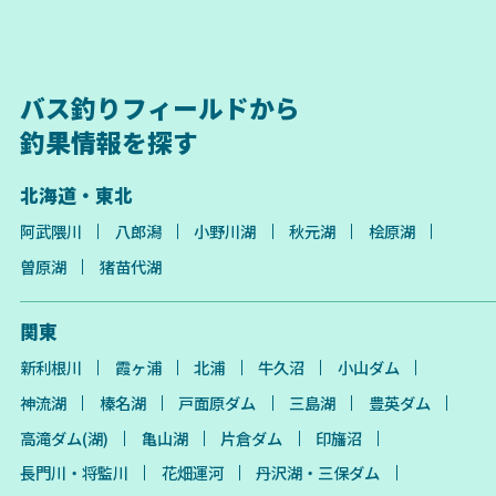
バス釣りフィールドから
釣果情報を探す
北海道・東北
阿武隈川
八郎潟
小野川湖
秋元湖
桧原湖
曽原湖
猪苗代湖
関東
新利根川
霞ヶ浦
北浦
牛久沼
小山ダム
神流湖
榛名湖
戸面原ダム
三島湖
豊英ダム
高滝ダム(湖)
亀山湖
片倉ダム
印旛沼
長門川・将監川
花畑運河
丹沢湖・三保ダム