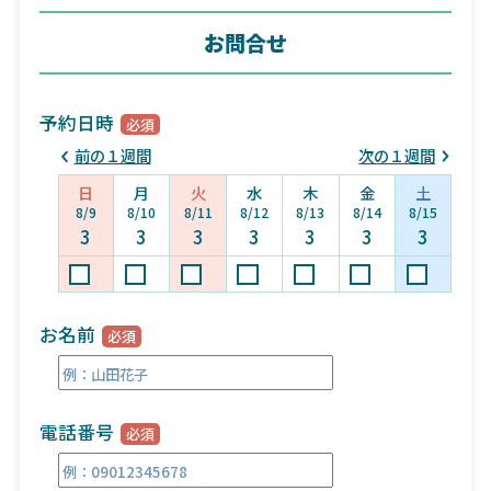
お問合せ
予約日時
前の１週間
次の１週間
日
月
火
水
木
金
土
8/9
8/10
8/11
8/12
8/13
8/14
8/15
3
3
3
3
3
3
3
お名前
電話番号