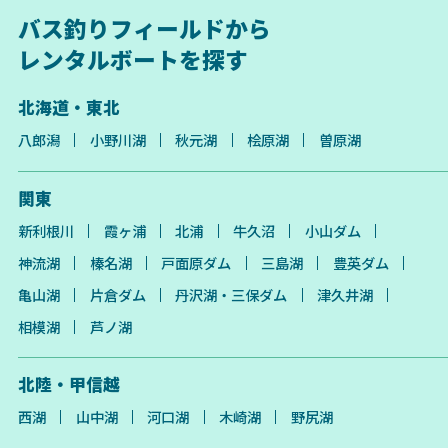
バス釣りフィールドから
レンタルボートを探す
北海道・東北
八郎潟
小野川湖
秋元湖
桧原湖
曽原湖
関東
新利根川
霞ヶ浦
北浦
牛久沼
小山ダム
神流湖
榛名湖
戸面原ダム
三島湖
豊英ダム
亀山湖
片倉ダム
丹沢湖・三保ダム
津久井湖
相模湖
芦ノ湖
北陸・甲信越
西湖
山中湖
河口湖
木崎湖
野尻湖