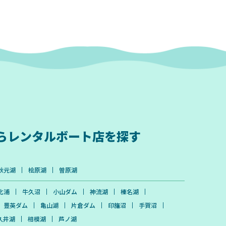
ら
レンタルボート店を探す
秋元湖
桧原湖
曽原湖
北浦
牛久沼
小山ダム
神流湖
榛名湖
豊英ダム
亀山湖
片倉ダム
印旛沼
手賀沼
久井湖
相模湖
芦ノ湖