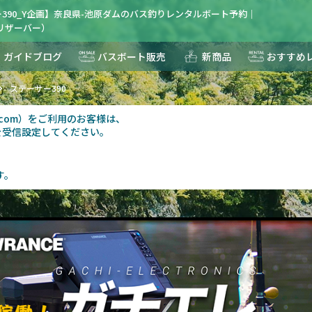
390_Y企画】奈良県-池原ダムのバス釣りレンタルボート予約｜
R(リザーバー）
ガイドブログ
バスボート販売
新商品
おすすめ
ステーサー390
au.com）をご利用のお客様は、
を受信設定してください。
す。