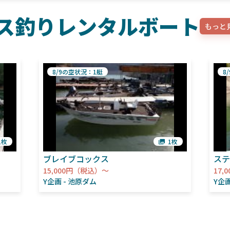
ス釣りレンタルボート
もっと
8/9の空状況：1艇
8
1枚
1枚
ブレイブコックス
ステ
15,000円（税込）～
17,
Y企画
池原ダム
Y企