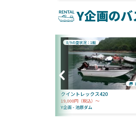
Y企画のバ
8/9の空状況：1艇
1枚
クイントレックス420
19,000円（税込）～
Y企画
池原ダム