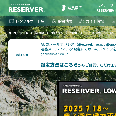
【ステーサー
奈良県
RESERVE
レンタルボート店
釣果情報
ガイド情報
RESERVER
奈良県
池原ダム
Y企画
レンタルボート一覧
AUのメールアドレス（@ezweb.ne.jp / @
迷惑メールフィルタ設定にて以下のドメイン
@reserver.co.jp
お知らせ
設定方法はこちら
からご確認いただけま