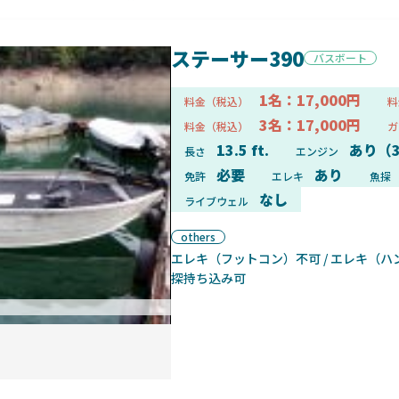
ステーサー390
バスボート
1名：17,000円
料金（税込）
料
3名：17,000円
料金（税込）
ガ
13.5 ft.
あり（
長さ
エンジン
必要
あり
免許
エレキ
魚探
なし
ライブウェル
others
エレキ（フットコン）不可 / エレキ（ハン
探持ち込み可
ボート正面