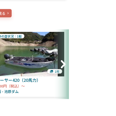
見る
/9の空状況：1艇
8/9の空状況：1艇
1枚
ーサー420（20馬力）
アルミボートV12（
000円（税込）～
11,000円（税込）～
画
池原ダム
Y企画
池原ダム