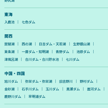
野尻湖
東海
入鹿池
七色ダム
関西
琵琶湖
西の湖
日吉ダム・天若湖
生野銀山湖
東条湖
一庫ダム・知明湖
青野ダム
池原ダム
津風呂湖
合川ダム・合川貯水池
七川ダム
中国・四国
旭川ダム
弥栄ダム・弥栄湖
旧吉野川
野村ダム
金砂湖
石手川ダム
玉川ダム
黒瀬ダム
面河ダム
鹿野川ダム
早明浦ダム