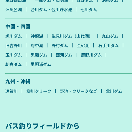
津風呂湖
合川ダム・合川貯水池
七川ダム
中国・四国
旭川ダム
神龍湖
生見川ダム（山代湖）
丸山ダム
旧吉野川
府中湖
野村ダム
金砂湖
石手川ダム
玉川ダム
黒瀬ダム
面河ダム
鹿野川ダム
朝倉ダム
早明浦ダム
九州・沖縄
遠賀川
柳川クリーク
野池・クリークなど
北川ダム
バス釣りフィールドから