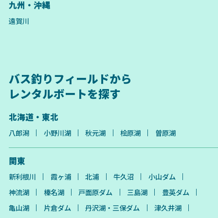
九州・沖縄
遠賀川
バス釣りフィールドから
レンタルボートを探す
北海道・東北
八郎潟
小野川湖
秋元湖
桧原湖
曽原湖
関東
新利根川
霞ヶ浦
北浦
牛久沼
小山ダム
神流湖
榛名湖
戸面原ダム
三島湖
豊英ダム
亀山湖
片倉ダム
丹沢湖・三保ダム
津久井湖