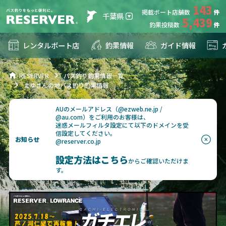
143
掲載ボート店舗数
千葉県
5,439
釣果投稿数
レンタルボート店
釣果情報
ガイド情報
RESERVER
バス釣り釣果情報一覧
まゆさんの地バス釣り釣果情報
AUのメールアドレス（@ezweb.ne.jp /
@au.com）をご利用のお客様は、
迷惑メールフィルタ設定にて以下のドメインを受
信設定してください。
お知らせ
@reserver.co.jp
設定方法はこちら
からご確認いただけま
す。