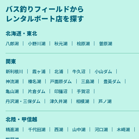
バス釣りフィールドから
レンタルボート店を探す
北海道・東北
八郎潟
小野川湖
秋元湖
桧原湖
曽原湖
関東
新利根川
霞ヶ浦
北浦
牛久沼
小山ダム
神流湖
榛名湖
戸面原ダム
三島湖
豊英ダム
亀山湖
片倉ダム
印旛沼
手賀沼
丹沢湖・三保ダム
津久井湖
相模湖
芦ノ湖
北陸・甲信越
精進湖
千代田湖
西湖
山中湖
河口湖
木崎湖