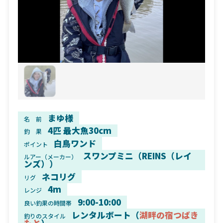
まゆ様
名 前
4匹 最大魚30cm
釣 果
白鳥ワンド
ポイント
スワンプミニ（REINS（レイ
ルアー（メーカー）
ンズ））
ネコリグ
リグ
4m
レンジ
9:00-10:00
良い釣果の時間帯
レンタルボート（
湖畔の宿つばき
釣りのスタイル
もと
）