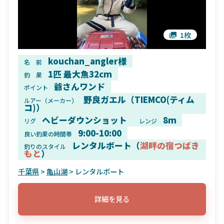
1枚
kouchan_angler様
名 前
1匹 最大魚32cm
釣 果
爺さんワンド
ポイント
野良ガエル（TIEMCO(ティム
ルアー（メーカー）
コ)）
ヘビーダウンショット
8m
リグ
レンジ
9:00-10:00
良い釣果の時間帯
レンタルボート（
湖畔の宿つばき
釣りのスタイル
もと
）
千葉県
>
亀山湖
> レンタルボート
詳細を見る