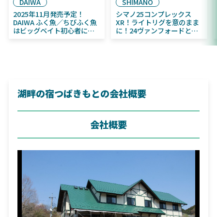
DAIWA
SHIMANO
2025年11月発売予定！
シマノ25コンプレックス
DAIWA ふく魚／ちびふく魚
XR！ライトリグを意のまま
はビッグベイト初心者にお
に！24ヴァンフォードとの
すすめ！
違いも解説！
湖畔の宿つばきもとの会社概要
会社概要