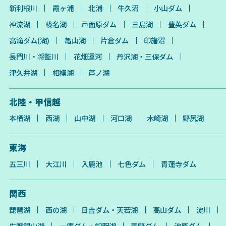
新利根川
霞ヶ浦
北浦
牛久沼
小山ダム
神流湖
榛名湖
戸面原ダム
三島湖
豊英ダム
高滝ダム(湖)
亀山湖
片倉ダム
印旛沼
長門川・将監川
花畑運河
丹沢湖・三保ダム
津久井湖
相模湖
芦ノ湖
北陸・甲信越
本栖湖
西湖
山中湖
河口湖
木崎湖
野尻湖
東海
五三川
大江川
入鹿池
七色ダム
青蓮寺ダム
関西
琵琶湖
西の湖
日吉ダム・天若湖
高山ダム
淀川
生野銀山湖
一庫ダム・知明湖
青野ダム
池原ダム