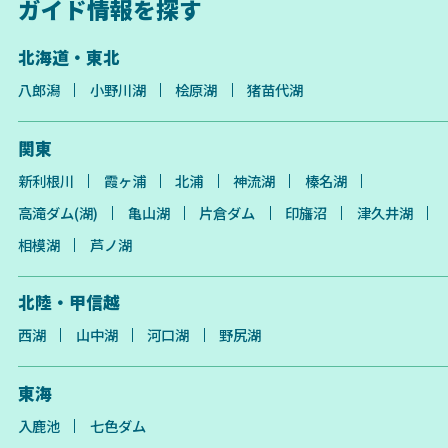
ガイド情報を探す
北海道・東北
八郎潟
小野川湖
桧原湖
猪苗代湖
関東
新利根川
霞ヶ浦
北浦
神流湖
榛名湖
高滝ダム(湖)
亀山湖
片倉ダム
印旛沼
津久井湖
相模湖
芦ノ湖
北陸・甲信越
西湖
山中湖
河口湖
野尻湖
東海
入鹿池
七色ダム