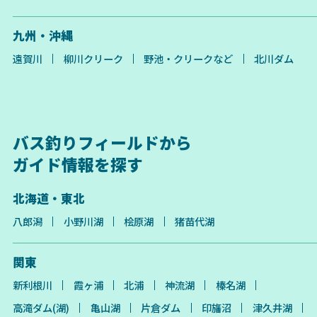
九州・沖縄
遠賀川
柳川クリーク
野池・クリークなど
北川ダム
バス釣りフィールドから
ガイド情報を探す
北海道・東北
八郎潟
小野川湖
桧原湖
猪苗代湖
関東
新利根川
霞ヶ浦
北浦
神流湖
榛名湖
高滝ダム(湖)
亀山湖
片倉ダム
印旛沼
津久井湖