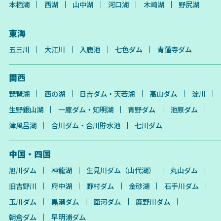
本栖湖
西湖
山中湖
河口湖
木崎湖
野尻湖
東海
五三川
大江川
入鹿池
七色ダム
青蓮寺ダム
関西
琵琶湖
西の湖
日吉ダム・天若湖
高山ダム
淀川
生野銀山湖
一庫ダム・知明湖
青野ダム
池原ダム
津風呂湖
合川ダム・合川貯水池
七川ダム
中国・四国
旭川ダム
神龍湖
生見川ダム（山代湖）
丸山ダム
旧吉野川
府中湖
野村ダム
金砂湖
石手川ダム
玉川ダム
黒瀬ダム
面河ダム
鹿野川ダム
朝倉ダム
早明浦ダム