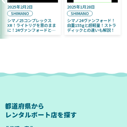
9月16日
2025年2月2日
2025年1月2
A
SHIMANO
SHIMANO
年11月発売予定！
シマノ25コンプレックス
シマノ24ヴ
A ふく魚／ちびふく魚
XR！ライトリグを意のまま
自重155g
グベイト初心者にお
に！24ヴァンフォードとの
ディックと
！
違いも解説！
都道府県から
レンタルボート店を探す