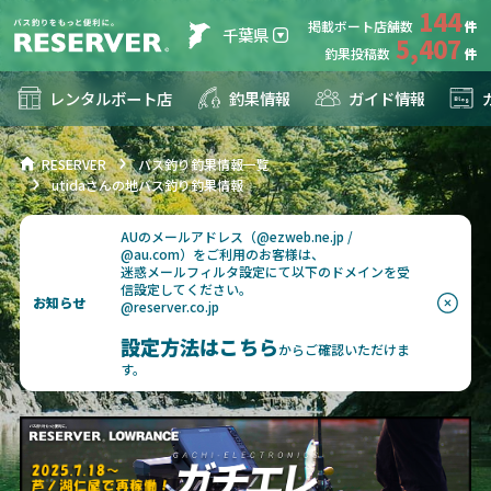
144
掲載ボート店舗数
千葉県
5,407
釣果投稿数
レンタルボート店
釣果情報
ガイド情報
RESERVER
バス釣り釣果情報一覧
utidaさんの地バス釣り釣果情報
AUのメールアドレス（@ezweb.ne.jp /
@au.com）をご利用のお客様は、
迷惑メールフィルタ設定にて以下のドメインを受
信設定してください。
お知らせ
@reserver.co.jp
設定方法はこちら
からご確認いただけま
す。