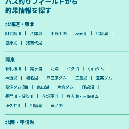
バス釣りフィールドから
釣果情報を探す
北海道・東北
阿武隈川
八郎潟
小野川湖
秋元湖
桧原湖
曽原湖
猪苗代湖
関東
新利根川
霞ヶ浦
北浦
牛久沼
小山ダム
神流湖
榛名湖
戸面原ダム
三島湖
豊英ダム
高滝ダム(湖)
亀山湖
片倉ダム
印旛沼
長門川・将監川
花畑運河
丹沢湖・三保ダム
津久井湖
相模湖
芦ノ湖
北陸・甲信越