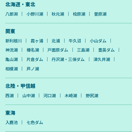
北海道・東北
八郎潟
小野川湖
秋元湖
桧原湖
曽原湖
関東
新利根川
霞ヶ浦
北浦
牛久沼
小山ダム
神流湖
榛名湖
戸面原ダム
三島湖
豊英ダム
亀山湖
片倉ダム
丹沢湖・三保ダム
津久井湖
相模湖
芦ノ湖
北陸・甲信越
西湖
山中湖
河口湖
木崎湖
野尻湖
東海
入鹿池
七色ダム