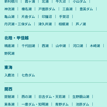
新利根川
霞ヶ浦
北浦
牛久沼
小山ダム
神流湖
榛名湖
戸面原ダム
三島湖
豊英ダム
亀山湖
片倉ダム
印旛沼
手賀沼
丹沢湖・三保ダム
津久井湖
相模湖
芦ノ湖
北陸・甲信越
精進湖
千代田湖
西湖
山中湖
河口湖
木崎湖
野尻湖
東海
入鹿池
七色ダム
関西
琵琶湖
西の湖
日吉ダム・天若湖
生野銀山湖
東条湖
一庫ダム・知明湖
青野ダム
池原ダム