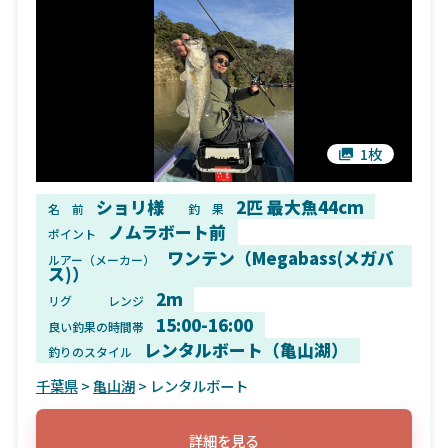
1枚
ショリ様
2匹 最大魚44cm
名 前
釣 果
ノムラボート前
ポイント
ワンテン（Megabass(メガバ
ルアー（メーカー）
ス)）
2m
リグ
レンジ
15:00-16:00
良い釣果の時間帯
レンタルボート（亀山湖）
釣りのスタイル
千葉県
>
亀山湖
> レンタルボート
詳細を見る