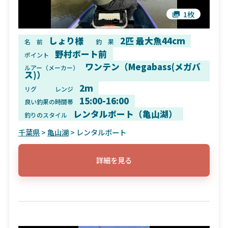
1枚
しょり様
2匹 最大魚44cm
名 前
釣 果
野村ボート前
ポイント
ワンテン（Megabass(メガバ
ルアー（メーカー）
ス)）
2m
リグ
レンジ
15:00-16:00
良い釣果の時間帯
レンタルボート（亀山湖）
釣りのスタイル
千葉県
>
亀山湖
> レンタルボート
詳細を見る