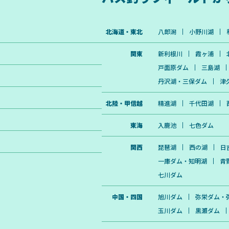
北海道・東北
八郎潟
小野川湖
関東
新利根川
霞ヶ浦
戸面原ダム
三島湖
丹沢湖・三保ダム
津
北陸・甲信越
精進湖
千代田湖
東海
入鹿池
七色ダム
関西
琵琶湖
西の湖
日
一庫ダム・知明湖
青
七川ダム
中国・四国
旭川ダム
弥栄ダム・
玉川ダム
黒瀬ダム