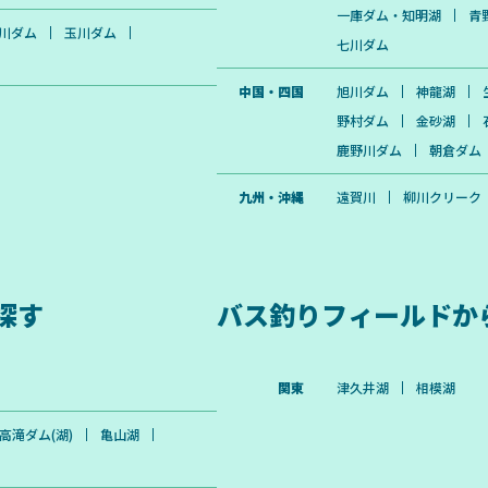
一庫ダム・知明湖
青
川ダム
玉川ダム
七川ダム
中国・四国
旭川ダム
神龍湖
野村ダム
金砂湖
鹿野川ダム
朝倉ダム
九州・沖縄
遠賀川
柳川クリーク
探す
バス釣りフィールドか
関東
津久井湖
相模湖
高滝ダム(湖)
亀山湖