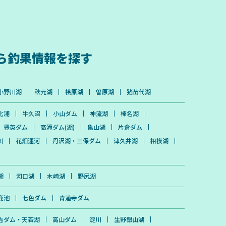
ら
釣果情報を探す
小野川湖
秋元湖
桧原湖
曽原湖
猪苗代湖
北浦
牛久沼
小山ダム
神流湖
榛名湖
豊英ダム
高滝ダム(湖)
亀山湖
片倉ダム
川
花畑運河
丹沢湖・三保ダム
津久井湖
相模湖
湖
河口湖
木崎湖
野尻湖
鹿池
七色ダム
青蓮寺ダム
吉ダム・天若湖
高山ダム
淀川
生野銀山湖