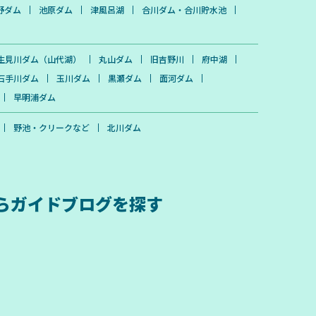
野ダム
池原ダム
津風呂湖
合川ダム・合川貯水池
生見川ダム（山代湖）
丸山ダム
旧吉野川
府中湖
石手川ダム
玉川ダム
黒瀬ダム
面河ダム
早明浦ダム
野池・クリークなど
北川ダム
ら
ガイドブログを探す