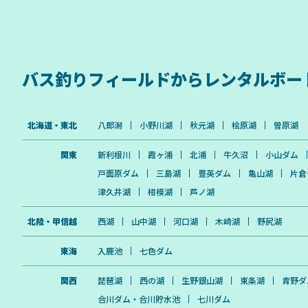
バス釣りフィールドから
レンタルボー
北海道・東北
八郎潟
小野川湖
秋元湖
桧原湖
曽原湖
関東
新利根川
霞ヶ浦
北浦
牛久沼
小山ダム
戸面原ダム
三島湖
豊英ダム
亀山湖
片倉
津久井湖
相模湖
芦ノ湖
北陸・甲信越
西湖
山中湖
河口湖
木崎湖
野尻湖
東海
入鹿池
七色ダム
関西
琵琶湖
西の湖
生野銀山湖
東条湖
青野ダ
合川ダム・合川貯水池
七川ダム