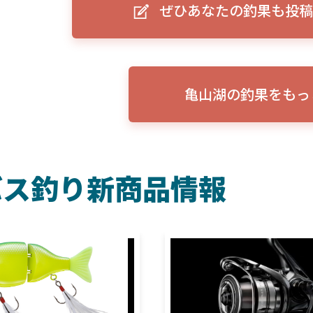
ぜひあなたの釣果も投稿
ーグルアイ（EAGLE EYE）」
ELowrance EAGLE 7/9インチ 
り身近に！HOOK REVEAL
ットHD！EAGLE EYEとの違いも解
説！
亀山湖の釣果をもっ
バス釣り新商品情報