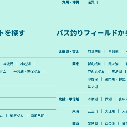
九州・沖縄
遠賀川
トを探す
バス釣りフィールドか
北海道・東北
阿武隈川
八郎潟
神流湖
榛名湖
関東
新利根川
霞ヶ浦
ダム
丹沢湖・三保ダム
戸面原ダム
三島湖
印旛沼
長門川・将監
芦ノ湖
北陸・甲信越
本栖湖
西湖
山中
東海
五三川
大江川
入
ム
池原ダム
津風呂湖
関西
琵琶湖
西の湖
日