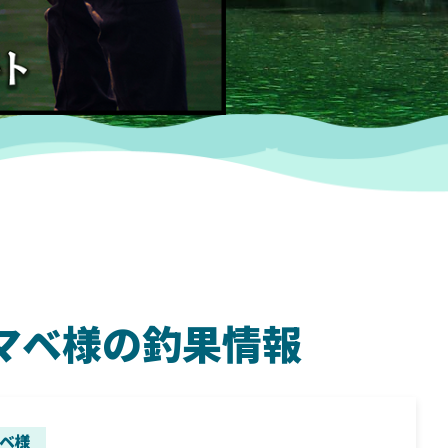
 ヤマベ様の釣果情報
SHIMANO
SH
ベ様