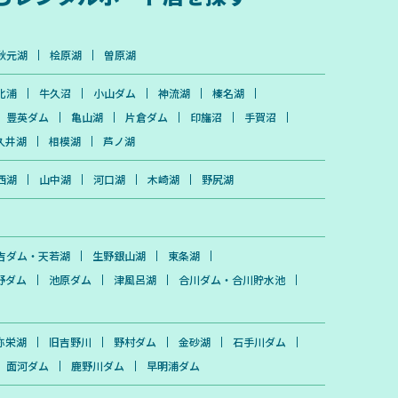
秋元湖
桧原湖
曽原湖
北浦
牛久沼
小山ダム
神流湖
榛名湖
豊英ダム
亀山湖
片倉ダム
印旛沼
手賀沼
久井湖
相模湖
芦ノ湖
西湖
山中湖
河口湖
木崎湖
野尻湖
吉ダム・天若湖
生野銀山湖
東条湖
野ダム
池原ダム
津風呂湖
合川ダム・合川貯水池
弥栄湖
旧吉野川
野村ダム
金砂湖
石手川ダム
面河ダム
鹿野川ダム
早明浦ダム