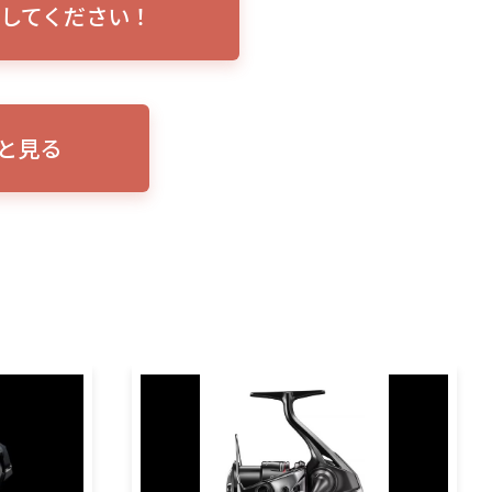
してください！
トリプルショ
ローランス イーグルアイ（EAGLE EYE）イ
エル
説！
ンプレ！ガーミンとの比較も併せてご説明い
ンバ
たします
と見る