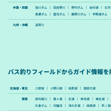
中国・四国
旭川ダム
旧吉野川
野村ダム
金砂湖
石手
黒瀬ダム
面河ダム
鹿野川ダム
早明浦ダム
九州・沖縄
遠賀川
バス釣りフィールドから
ガイド情報を
北海道・東北
八郎潟
小野川湖
桧原湖
猪苗代湖
関東
新利根川
霞ヶ浦
北浦
神流湖
榛名湖
片倉ダム
印旛沼
津久井湖
相模湖
芦ノ湖