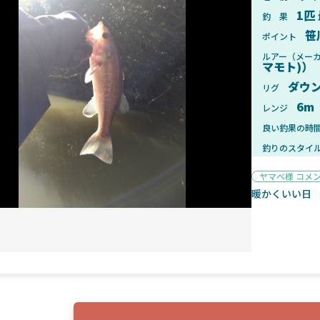
1匹
釣 果
笹
ポイント
ルアー（メー
マモト)）
2025年1月28日
2025年
ダウ
リグ
ンフォード！自重155gと超軽
2025年11月発売予定！DAIWA ふ
6m
レンジ
ィックとの違いも解説！
ふく魚はビッグベイト初心者におす
良い釣果の時
釣りのスタイ
ヤマベ様 コメ
暖かくいい日
魚探
2025年7月10日
2025