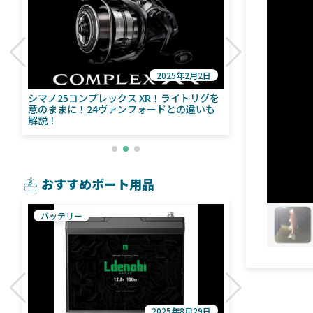
2025年2月2日
び
シマノ25コンプレックス XR！ライトリグを
シマノ24ヴァ
意のままに！24ヴァンフォードとの違いも
量！ストラデ
解説！
おすすめボート用品
バッテリー
魚探
2025年8月29日