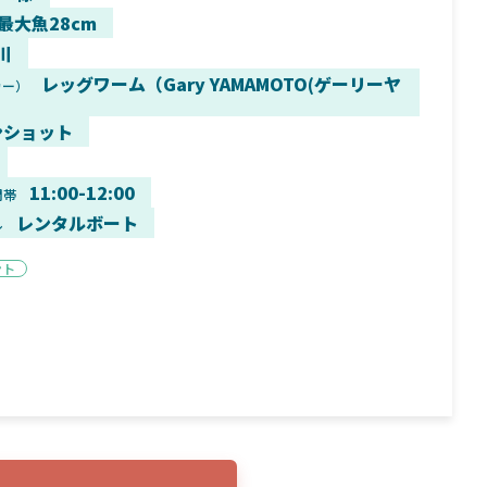
 最大魚28cm
川
レッグワーム（Gary YAMAMOTO(ゲーリーヤ
カー）
9月16日
2025年2月2日
ンショット
く魚／ちび
シマノ25コンプレックス XR！ライトリグを
シマノ
すめ！
意のままに！24ヴァンフォードとの違いも
量！
解説！
11:00-12:00
間帯
レンタルボート
ル
ント
魚探
バ
年3月7日
2026年4月16日