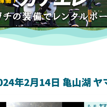
024年2月14日 亀山湖
DAIWA
ヤマ
名 前