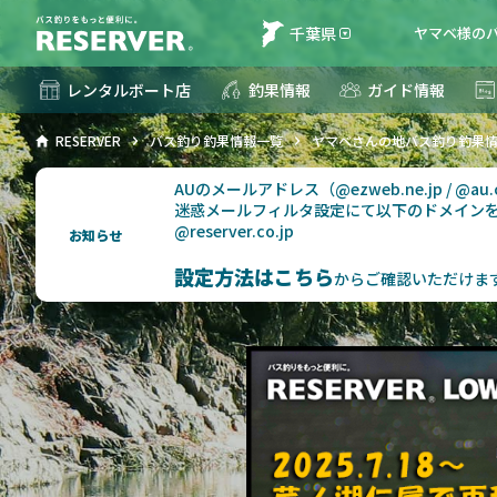
千葉県
ヤマベ様のバ
レンタルボート店
釣果情報
ガイド情報
RESERVER
バス釣り釣果情報一覧
ヤマベさんの地バス釣り釣果
AUのメールアドレス（@ezweb.ne.jp / @
迷惑メールフィルタ設定にて以下のドメイン
@reserver.co.jp
お知らせ
設定方法はこちら
からご確認いただけま