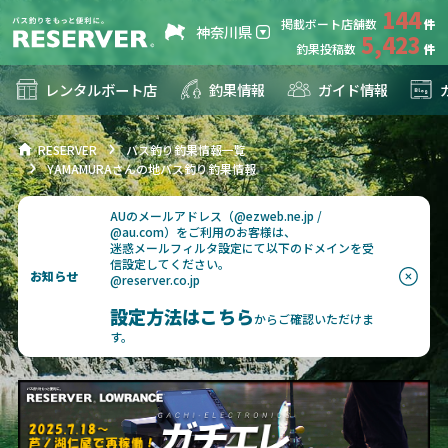
144
掲載ボート店舗数
神奈川県
5,423
釣果投稿数
レンタルボート店
釣果情報
ガイド情報
RESERVER
バス釣り釣果情報一覧
YAMAMURAさんの地バス釣り釣果情報
AUのメールアドレス（@ezweb.ne.jp /
@au.com）をご利用のお客様は、
迷惑メールフィルタ設定にて以下のドメインを受
信設定してください。
お知らせ
@reserver.co.jp
設定方法はこちら
からご確認いただけま
す。