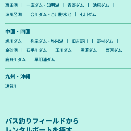
東条湖
一庫ダム・知明湖
青野ダム
池原ダム
津風呂湖
合川ダム・合川貯水池
七川ダム
中国・四国
旭川ダム
弥栄ダム・弥栄湖
旧吉野川
野村ダム
金砂湖
石手川ダム
玉川ダム
黒瀬ダム
面河ダム
鹿野川ダム
早明浦ダム
九州・沖縄
遠賀川
バス釣りフィールドから
レンタルボートを探す