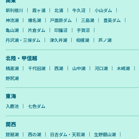
関東
新利根川
霞ヶ浦
北浦
牛久沼
小山ダム
神流湖
榛名湖
戸面原ダム
三島湖
豊英ダム
亀山湖
片倉ダム
印旛沼
手賀沼
丹沢湖・三保ダム
津久井湖
相模湖
芦ノ湖
北陸・甲信越
精進湖
千代田湖
西湖
山中湖
河口湖
木崎湖
野尻湖
東海
入鹿池
七色ダム
関西
琵琶湖
西の湖
日吉ダム・天若湖
生野銀山湖