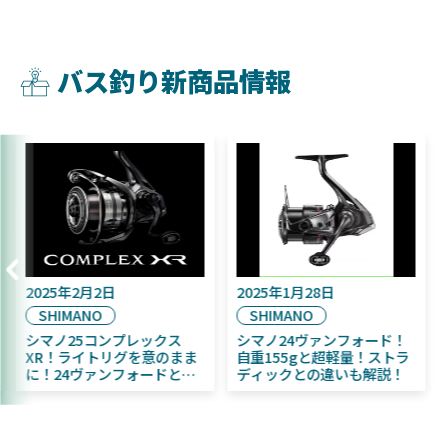
バス釣り新商品情報
025年9月16日
2025年2月2日
202
DAIWA
SHIMANO
SH
2025年11月発売予定！
シマノ25コンプレックス
シマ
DAIWA ふく魚／ちびふく魚
XR！ライトリグを意のまま
自重
はビッグベイト初心者にお
に！24ヴァンフォードとの
ディ
すすめ！
違いも解説！