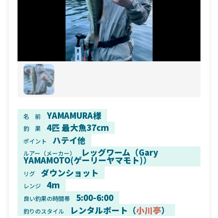
YAMAMURA様
名 前
4匹 最大魚37cm
釣 果
ハテイ他
ポイント
レッグワーム（Gary
ルアー（メーカー）
YAMAMOTO(ゲーリーヤマモト)）
ダウンショット
リグ
4m
レンジ
5:00-6:00
良い釣果の時間帯
レンタルボート（
小川亭
）
釣りのスタイル