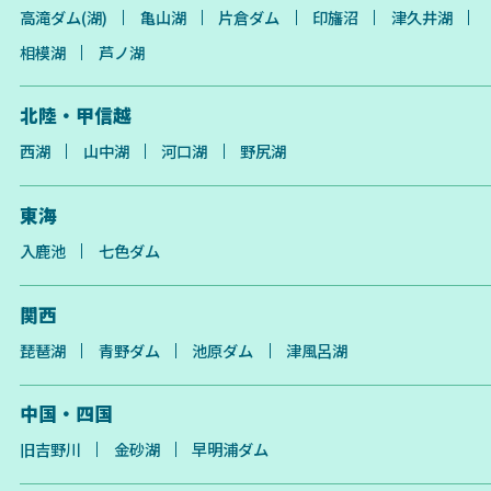
高滝ダム(湖)
亀山湖
片倉ダム
印旛沼
津久井湖
相模湖
芦ノ湖
北陸・甲信越
西湖
山中湖
河口湖
野尻湖
東海
入鹿池
七色ダム
関西
琵琶湖
青野ダム
池原ダム
津風呂湖
中国・四国
旧吉野川
金砂湖
早明浦ダム