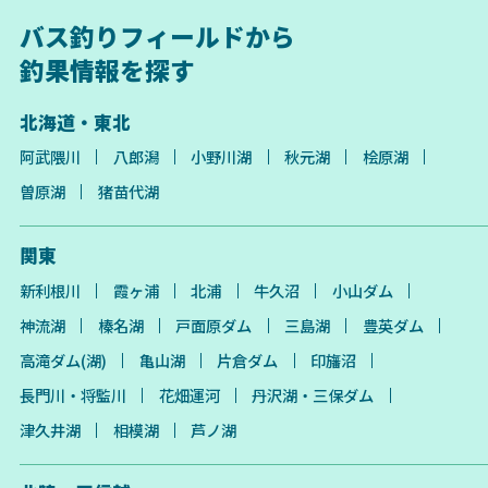
バス釣りフィールドから
釣果情報を探す
北海道・東北
阿武隈川
八郎潟
小野川湖
秋元湖
桧原湖
曽原湖
猪苗代湖
関東
新利根川
霞ヶ浦
北浦
牛久沼
小山ダム
神流湖
榛名湖
戸面原ダム
三島湖
豊英ダム
高滝ダム(湖)
亀山湖
片倉ダム
印旛沼
長門川・将監川
花畑運河
丹沢湖・三保ダム
津久井湖
相模湖
芦ノ湖