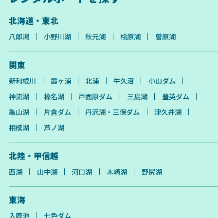
北海道・東北
八郎潟
小野川湖
秋元湖
桧原湖
曽原湖
関東
新利根川
霞ヶ浦
北浦
牛久沼
小山ダム
神流湖
榛名湖
戸面原ダム
三島湖
豊英ダム
亀山湖
片倉ダム
丹沢湖・三保ダム
津久井湖
相模湖
芦ノ湖
北陸・甲信越
西湖
山中湖
河口湖
木崎湖
野尻湖
東海
入鹿池
七色ダム