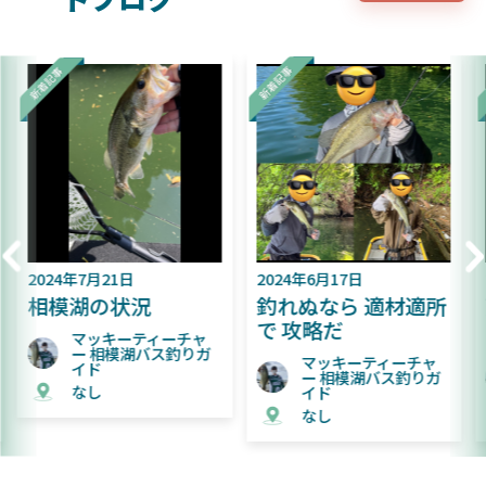
2024年6月17日
2024年6月9日
釣れぬなら 適材適所
難易度が上がってき
で 攻略だ
た相模湖
ャ
ガ
マッキーティーチャ
マッキーティーチャ
ー 相模湖バス釣りガ
ー 相模湖バス釣りガ
イド
イド
なし
なし