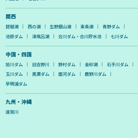
関西
琵琶湖
西の湖
生野銀山湖
東条湖
青野ダム
池原ダム
津風呂湖
合川ダム・合川貯水池
七川ダム
中国・四国
旭川ダム
旧吉野川
野村ダム
金砂湖
石手川ダム
玉川ダム
黒瀬ダム
面河ダム
鹿野川ダム
早明浦ダム
九州・沖縄
遠賀川