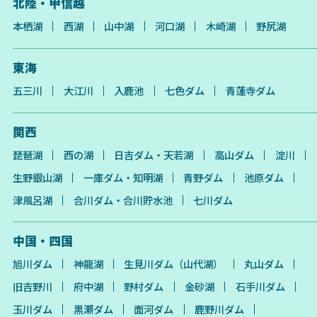
北陸・甲信越
本栖湖
西湖
山中湖
河口湖
木崎湖
野尻湖
東海
五三川
大江川
入鹿池
七色ダム
青蓮寺ダム
関西
琵琶湖
西の湖
日吉ダム・天若湖
高山ダム
淀川
生野銀山湖
一庫ダム・知明湖
青野ダム
池原ダム
津風呂湖
合川ダム・合川貯水池
七川ダム
中国・四国
旭川ダム
神龍湖
生見川ダム（山代湖）
丸山ダム
旧吉野川
府中湖
野村ダム
金砂湖
石手川ダム
玉川ダム
黒瀬ダム
面河ダム
鹿野川ダム