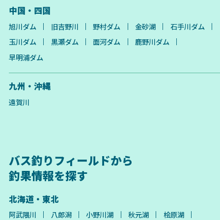
中国・四国
旭川ダム
旧吉野川
野村ダム
金砂湖
石手川ダム
玉川ダム
黒瀬ダム
面河ダム
鹿野川ダム
早明浦ダム
九州・沖縄
遠賀川
バス釣りフィールドから
釣果情報を探す
北海道・東北
阿武隈川
八郎潟
小野川湖
秋元湖
桧原湖