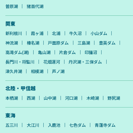
曽原湖
猪苗代湖
関東
新利根川
霞ヶ浦
北浦
牛久沼
小山ダム
神流湖
榛名湖
戸面原ダム
三島湖
豊英ダム
高滝ダム(湖)
亀山湖
片倉ダム
印旛沼
長門川・将監川
花畑運河
丹沢湖・三保ダム
津久井湖
相模湖
芦ノ湖
北陸・甲信越
本栖湖
西湖
山中湖
河口湖
木崎湖
野尻湖
東海
五三川
大江川
入鹿池
七色ダム
青蓮寺ダム