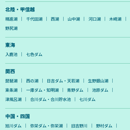
北陸・甲信越
精進湖
千代田湖
西湖
山中湖
河口湖
木崎湖
野尻湖
東海
入鹿池
七色ダム
関西
琵琶湖
西の湖
日吉ダム・天若湖
生野銀山湖
東条湖
一庫ダム・知明湖
青野ダム
池原ダム
津風呂湖
合川ダム・合川貯水池
七川ダム
中国・四国
旭川ダム
弥栄ダム・弥栄湖
旧吉野川
野村ダム