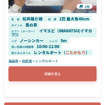
1枚
松井陽介様
1匹 最大魚40cm
名 前
釣 果
馬の背
ポイント
イマエビ（IMAKATSU(イマカ
ルアー（メーカー）
ツ)）
ノーシンカー
5m
リグ
レンジ
10:00-11:00
良い釣果の時間帯
レンタルボート（
こたかもり
）
釣りのスタイル
福島県
>
桧原湖
> レンタルボート
詳細を見る