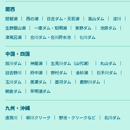
関西
琵琶湖
西の湖
日吉ダム・天若湖
高山ダム
淀川
生野銀山湖
一庫ダム・知明湖
青野ダム
池原ダム
津風呂湖
合川ダム・合川貯水池
七川ダム
中国・四国
旭川ダム
神龍湖
生見川ダム（山代湖）
丸山ダム
旧吉野川
府中湖
野村ダム
金砂湖
石手川ダム
玉川ダム
黒瀬ダム
面河ダム
鹿野川ダム
朝倉ダム
早明浦ダム
九州・沖縄
遠賀川
柳川クリーク
野池・クリークなど
北川ダム