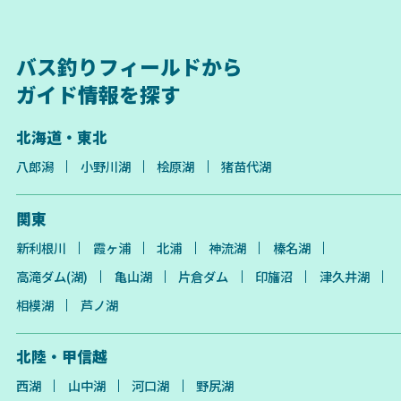
バス釣りフィールドから
ガイド情報を探す
北海道・東北
八郎潟
小野川湖
桧原湖
猪苗代湖
関東
新利根川
霞ヶ浦
北浦
神流湖
榛名湖
高滝ダム(湖)
亀山湖
片倉ダム
印旛沼
津久井湖
相模湖
芦ノ湖
北陸・甲信越
西湖
山中湖
河口湖
野尻湖