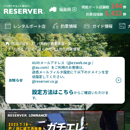
144
掲載ボート店舗数
福島県
5,423
釣果投稿数
レンタルボート店
釣果情報
ガイド情報
RESERVER
バス釣り釣果情報一覧
たるるーとくんさんの地バス釣り釣果情報
AUのメールアドレス（@ezweb.ne.jp /
@au.com）をご利用のお客様は、
迷惑メールフィルタ設定にて以下のドメインを受
信設定してください。
お知らせ
@reserver.co.jp
設定方法はこちら
からご確認いただけま
す。