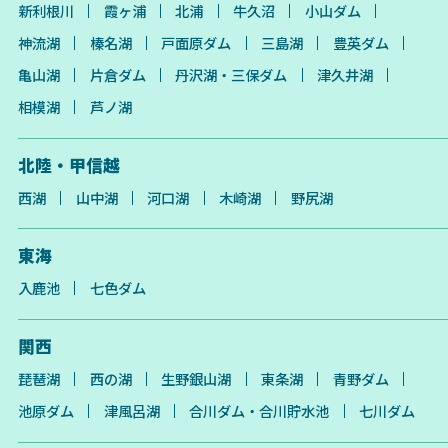
新利根川
霞ヶ浦
北浦
牛久沼
小山ダム
神流湖
榛名湖
戸面原ダム
三島湖
豊英ダム
亀山湖
片倉ダム
丹沢湖・三保ダム
津久井湖
相模湖
芦ノ湖
北陸・甲信越
西湖
山中湖
河口湖
木崎湖
野尻湖
東海
入鹿池
七色ダム
関西
琵琶湖
西の湖
生野銀山湖
東条湖
青野ダム
池原ダム
津風呂湖
合川ダム・合川貯水池
七川ダム