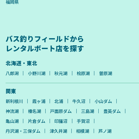
福岡県
バス釣りフィールドから
レンタルボート店を探す
北海道・東北
八郎潟
小野川湖
秋元湖
桧原湖
曽原湖
関東
新利根川
霞ヶ浦
北浦
牛久沼
小山ダム
神流湖
榛名湖
戸面原ダム
三島湖
豊英ダム
亀山湖
片倉ダム
印旛沼
手賀沼
丹沢湖・三保ダム
津久井湖
相模湖
芦ノ湖