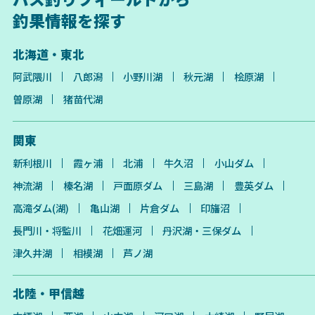
釣果情報を探す
北海道・東北
阿武隈川
八郎潟
小野川湖
秋元湖
桧原湖
曽原湖
猪苗代湖
関東
新利根川
霞ヶ浦
北浦
牛久沼
小山ダム
神流湖
榛名湖
戸面原ダム
三島湖
豊英ダム
高滝ダム(湖)
亀山湖
片倉ダム
印旛沼
長門川・将監川
花畑運河
丹沢湖・三保ダム
津久井湖
相模湖
芦ノ湖
北陸・甲信越