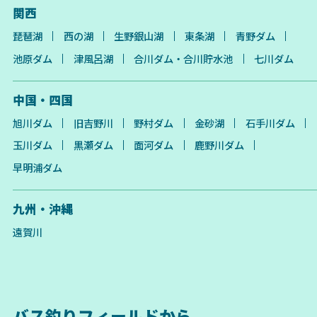
関西
琵琶湖
西の湖
生野銀山湖
東条湖
青野ダム
池原ダム
津風呂湖
合川ダム・合川貯水池
七川ダム
中国・四国
旭川ダム
旧吉野川
野村ダム
金砂湖
石手川ダム
玉川ダム
黒瀬ダム
面河ダム
鹿野川ダム
早明浦ダム
九州・沖縄
遠賀川
バス釣りフィールドから