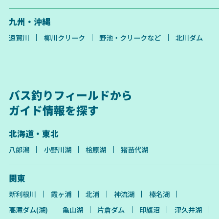
九州・沖縄
遠賀川
柳川クリーク
野池・クリークなど
北川ダム
バス釣りフィールドから
ガイド情報を探す
北海道・東北
八郎潟
小野川湖
桧原湖
猪苗代湖
関東
新利根川
霞ヶ浦
北浦
神流湖
榛名湖
高滝ダム(湖)
亀山湖
片倉ダム
印旛沼
津久井湖