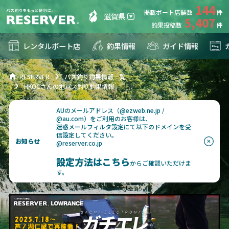
144
掲載ボート店舗数
滋賀県
5,407
釣果投稿数
レンタルボート店
釣果情報
ガイド情報
RESERVER
バス釣り釣果情報一覧
HKOCさんの地バス釣り釣果情報
AUのメールアドレス（@ezweb.ne.jp /
@au.com）をご利用のお客様は、
迷惑メールフィルタ設定にて以下のドメインを受
信設定してください。
お知らせ
@reserver.co.jp
設定方法はこちら
からご確認いただけま
す。