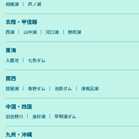
相模湖
芦ノ湖
北陸・甲信越
西湖
山中湖
河口湖
野尻湖
東海
入鹿池
七色ダム
関西
琵琶湖
青野ダム
池原ダム
津風呂湖
中国・四国
旧吉野川
金砂湖
早明浦ダム
九州・沖縄