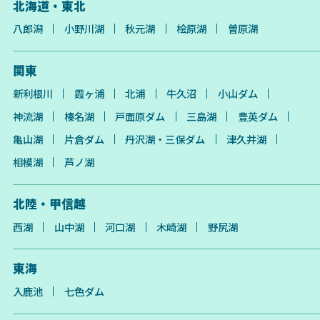
北海道・東北
八郎潟
小野川湖
秋元湖
桧原湖
曽原湖
関東
新利根川
霞ヶ浦
北浦
牛久沼
小山ダム
神流湖
榛名湖
戸面原ダム
三島湖
豊英ダム
亀山湖
片倉ダム
丹沢湖・三保ダム
津久井湖
相模湖
芦ノ湖
北陸・甲信越
西湖
山中湖
河口湖
木崎湖
野尻湖
東海
入鹿池
七色ダム