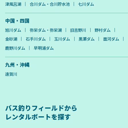
津風呂湖
合川ダム・合川貯水池
七川ダム
中国・四国
旭川ダム
弥栄ダム・弥栄湖
旧吉野川
野村ダム
金砂湖
石手川ダム
玉川ダム
黒瀬ダム
面河ダム
鹿野川ダム
早明浦ダム
九州・沖縄
遠賀川
バス釣りフィールドから
レンタルボートを探す