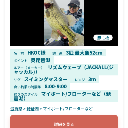
1枚
HKOC様
3匹 最大魚52cm
名 前
釣 果
奥琵琶湖
ポイント
リズムウェーブ（JACKALL(ジ
ルアー（メーカー）
ャッカル)）
スイミングマスター
3m
リグ
レンジ
8:00-9:00
良い釣果の時間帯
マイボート/フローターなど（琵
釣りのスタイル
琶湖）
滋賀県
>
琵琶湖
> マイボート/フローターなど
詳細を見る