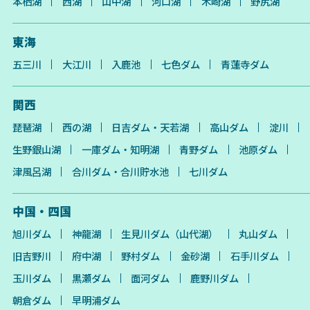
本栖湖
西湖
山中湖
河口湖
木崎湖
野尻湖
東海
五三川
大江川
入鹿池
七色ダム
青蓮寺ダム
関西
琵琶湖
西の湖
日吉ダム・天若湖
高山ダム
淀川
生野銀山湖
一庫ダム・知明湖
青野ダム
池原ダム
津風呂湖
合川ダム・合川貯水池
七川ダム
中国・四国
旭川ダム
神龍湖
生見川ダム（山代湖）
丸山ダム
旧吉野川
府中湖
野村ダム
金砂湖
石手川ダム
玉川ダム
黒瀬ダム
面河ダム
鹿野川ダム
朝倉ダム
早明浦ダム