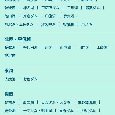
神流湖
榛名湖
戸面原ダム
三島湖
豊英ダム
亀山湖
片倉ダム
印旛沼
手賀沼
丹沢湖・三保ダム
津久井湖
相模湖
芦ノ湖
北陸・甲信越
精進湖
千代田湖
西湖
山中湖
河口湖
木崎湖
野尻湖
東海
入鹿池
七色ダム
関西
琵琶湖
西の湖
日吉ダム・天若湖
生野銀山湖
東条湖
一庫ダム・知明湖
青野ダム
池原ダム