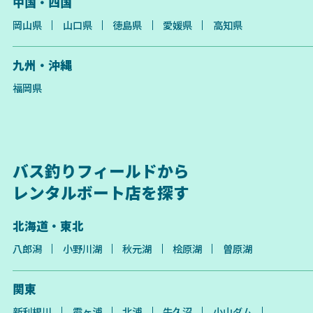
中国・四国
岡山県
山口県
徳島県
愛媛県
高知県
九州・沖縄
福岡県
バス釣りフィールドから
レンタルボート店を探す
北海道・東北
八郎潟
小野川湖
秋元湖
桧原湖
曽原湖
関東
新利根川
霞ヶ浦
北浦
牛久沼
小山ダム