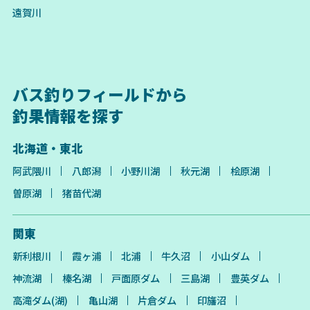
遠賀川
バス釣りフィールドから
釣果情報を探す
北海道・東北
阿武隈川
八郎潟
小野川湖
秋元湖
桧原湖
曽原湖
猪苗代湖
関東
新利根川
霞ヶ浦
北浦
牛久沼
小山ダム
神流湖
榛名湖
戸面原ダム
三島湖
豊英ダム
高滝ダム(湖)
亀山湖
片倉ダム
印旛沼