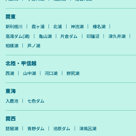
関東
新利根川
霞ヶ浦
北浦
神流湖
榛名湖
高滝ダム(湖)
亀山湖
片倉ダム
印旛沼
津久井湖
相模湖
芦ノ湖
北陸・甲信越
西湖
山中湖
河口湖
野尻湖
東海
入鹿池
七色ダム
関西
琵琶湖
青野ダム
池原ダム
津風呂湖