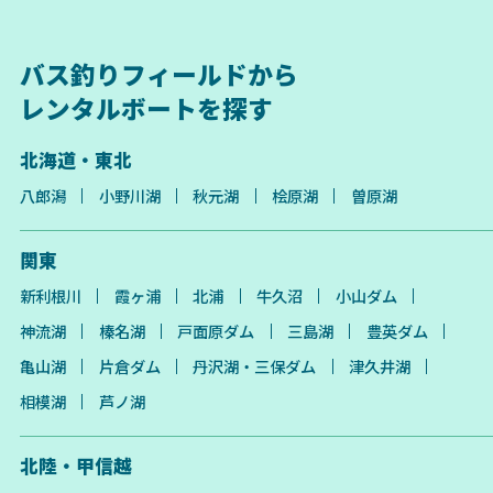
バス釣りフィールドから
レンタルボートを探す
北海道・東北
八郎潟
小野川湖
秋元湖
桧原湖
曽原湖
関東
新利根川
霞ヶ浦
北浦
牛久沼
小山ダム
神流湖
榛名湖
戸面原ダム
三島湖
豊英ダム
亀山湖
片倉ダム
丹沢湖・三保ダム
津久井湖
相模湖
芦ノ湖
北陸・甲信越