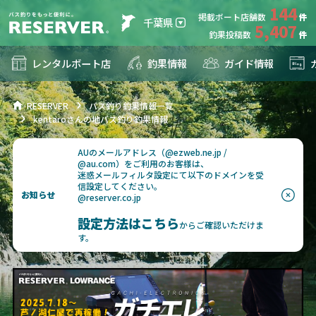
144
掲載ボート店舗数
千葉県
5,407
釣果投稿数
レンタルボート店
釣果情報
ガイド情報
RESERVER
バス釣り釣果情報一覧
kentaroさんの地バス釣り釣果情報
AUのメールアドレス（@ezweb.ne.jp /
@au.com）をご利用のお客様は、
迷惑メールフィルタ設定にて以下のドメインを受
信設定してください。
お知らせ
@reserver.co.jp
設定方法はこちら
からご確認いただけま
す。