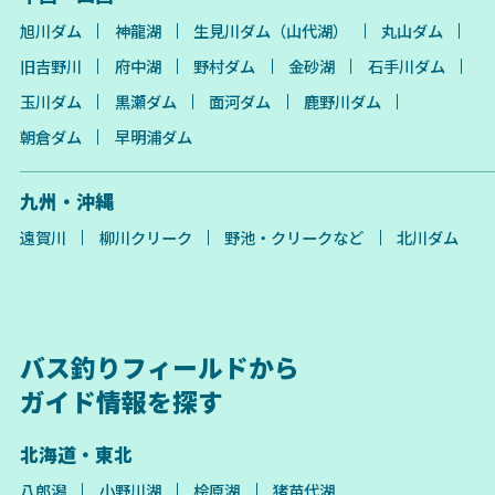
旭川ダム
神龍湖
生見川ダム（山代湖）
丸山ダム
旧吉野川
府中湖
野村ダム
金砂湖
石手川ダム
玉川ダム
黒瀬ダム
面河ダム
鹿野川ダム
朝倉ダム
早明浦ダム
九州・沖縄
遠賀川
柳川クリーク
野池・クリークなど
北川ダム
バス釣りフィールドから
ガイド情報を探す
北海道・東北
八郎潟
小野川湖
桧原湖
猪苗代湖