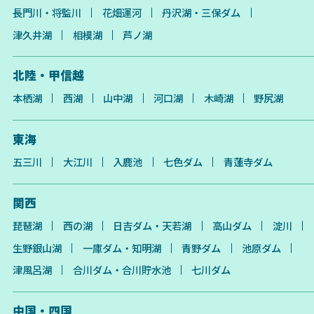
長門川・将監川
花畑運河
丹沢湖・三保ダム
津久井湖
相模湖
芦ノ湖
北陸・甲信越
本栖湖
西湖
山中湖
河口湖
木崎湖
野尻湖
東海
五三川
大江川
入鹿池
七色ダム
青蓮寺ダム
関西
琵琶湖
西の湖
日吉ダム・天若湖
高山ダム
淀川
生野銀山湖
一庫ダム・知明湖
青野ダム
池原ダム
津風呂湖
合川ダム・合川貯水池
七川ダム
中国・四国