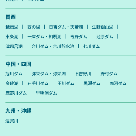
関西
琵琶湖
西の湖
日吉ダム・天若湖
生野銀山湖
東条湖
一庫ダム・知明湖
青野ダム
池原ダム
津風呂湖
合川ダム・合川貯水池
七川ダム
中国・四国
旭川ダム
弥栄ダム・弥栄湖
旧吉野川
野村ダム
金砂湖
石手川ダム
玉川ダム
黒瀬ダム
面河ダム
鹿野川ダム
早明浦ダム
九州・沖縄
遠賀川