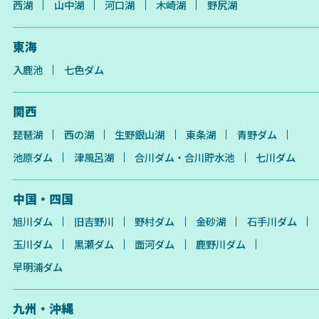
西湖
山中湖
河口湖
木崎湖
野尻湖
東海
入鹿池
七色ダム
関西
琵琶湖
西の湖
生野銀山湖
東条湖
青野ダム
池原ダム
津風呂湖
合川ダム・合川貯水池
七川ダム
中国・四国
旭川ダム
旧吉野川
野村ダム
金砂湖
石手川ダム
玉川ダム
黒瀬ダム
面河ダム
鹿野川ダム
早明浦ダム
九州・沖縄