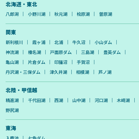
北海道・東北
八郎潟
小野川湖
秋元湖
桧原湖
曽原湖
関東
新利根川
霞ヶ浦
北浦
牛久沼
小山ダム
神流湖
榛名湖
戸面原ダム
三島湖
豊英ダム
亀山湖
片倉ダム
印旛沼
手賀沼
丹沢湖・三保ダム
津久井湖
相模湖
芦ノ湖
北陸・甲信越
精進湖
千代田湖
西湖
山中湖
河口湖
木崎湖
野尻湖
東海
入鹿池
七色ダム