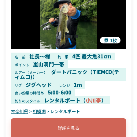
1枚
社長〜様
4匹 最大魚31cm
名 前
釣 果
嵐山洞門一帯
ポイント
ダートパニック（TIEMCO(テ
ルアー（メーカー）
ィムコ)）
ジグヘッド
1m
リグ
レンジ
5:00-6:00
良い釣果の時間帯
レンタルボート（
小川亭
）
釣りのスタイル
神奈川県
>
相模湖
> レンタルボート
詳細を見る