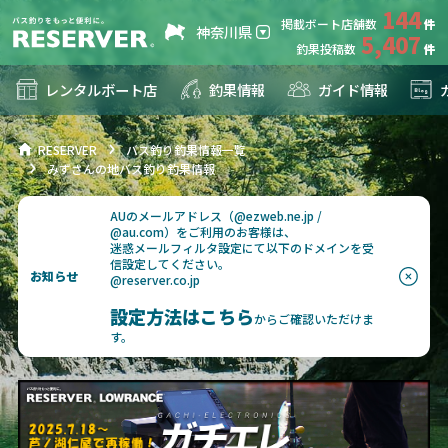
144
掲載ボート店舗数
神奈川県
5,407
釣果投稿数
レンタルボート店
釣果情報
ガイド情報
RESERVER
バス釣り釣果情報一覧
みずさんの地バス釣り釣果情報
AUのメールアドレス（@ezweb.ne.jp /
@au.com）をご利用のお客様は、
迷惑メールフィルタ設定にて以下のドメインを受
信設定してください。
お知らせ
@reserver.co.jp
設定方法はこちら
からご確認いただけま
す。