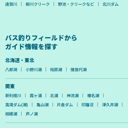
遠賀川
柳川クリーク
野池・クリークなど
北川ダム
バス釣りフィールドから
ガイド情報を探す
北海道・東北
八郎潟
小野川湖
桧原湖
猪苗代湖
関東
新利根川
霞ヶ浦
北浦
神流湖
榛名湖
高滝ダム(湖)
亀山湖
片倉ダム
印旛沼
津久井湖
相模湖
芦ノ湖