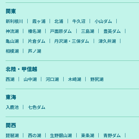
関東
新利根川
霞ヶ浦
北浦
牛久沼
小山ダム
神流湖
榛名湖
戸面原ダム
三島湖
豊英ダム
亀山湖
片倉ダム
丹沢湖・三保ダム
津久井湖
相模湖
芦ノ湖
北陸・甲信越
西湖
山中湖
河口湖
木崎湖
野尻湖
東海
入鹿池
七色ダム
関西
琵琶湖
西の湖
生野銀山湖
東条湖
青野ダム