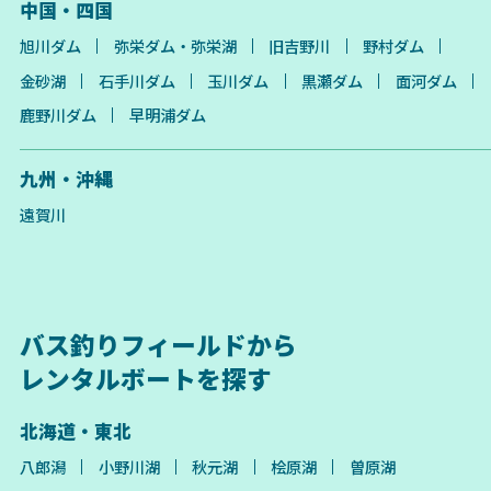
中国・四国
旭川ダム
弥栄ダム・弥栄湖
旧吉野川
野村ダム
金砂湖
石手川ダム
玉川ダム
黒瀬ダム
面河ダム
鹿野川ダム
早明浦ダム
九州・沖縄
遠賀川
バス釣りフィールドから
レンタルボートを探す
北海道・東北
八郎潟
小野川湖
秋元湖
桧原湖
曽原湖