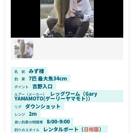
みず様
名 前
7匹 最大魚34cm
釣 果
吉野入口
ポイント
レッグワーム（Gary
ルアー（メーカー）
YAMAMOTO(ゲーリーヤマモト)）
ダウンショット
リグ
2m
レンジ
8:00-9:00
良い釣果の時間帯
レンタルボート（
日相園
）
釣りのスタイル