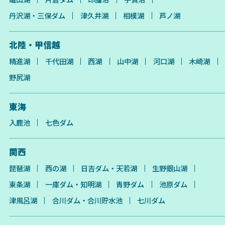
丹沢湖・三保ダム
津久井湖
相模湖
芦ノ湖
北陸・甲信越
精進湖
千代田湖
西湖
山中湖
河口湖
木崎湖
野尻湖
東海
入鹿池
七色ダム
関西
琵琶湖
西の湖
日吉ダム・天若湖
生野銀山湖
東条湖
一庫ダム・知明湖
青野ダム
池原ダム
津風呂湖
合川ダム・合川貯水池
七川ダム