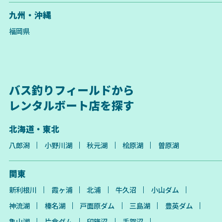
九州・沖縄
福岡県
バス釣りフィールドから
レンタルボート店を探す
北海道・東北
八郎潟
小野川湖
秋元湖
桧原湖
曽原湖
関東
新利根川
霞ヶ浦
北浦
牛久沼
小山ダム
神流湖
榛名湖
戸面原ダム
三島湖
豊英ダム
亀山湖
片倉ダム
印旛沼
手賀沼