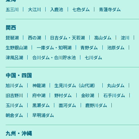
五三川
大江川
入鹿池
七色ダム
青蓮寺ダム
関西
琵琶湖
西の湖
日吉ダム・天若湖
高山ダム
淀川
生野銀山湖
一庫ダム・知明湖
青野ダム
池原ダム
津風呂湖
合川ダム・合川貯水池
七川ダム
中国・四国
旭川ダム
神龍湖
生見川ダム（山代湖）
丸山ダム
旧吉野川
府中湖
野村ダム
金砂湖
石手川ダム
玉川ダム
黒瀬ダム
面河ダム
鹿野川ダム
朝倉ダム
早明浦ダム
九州・沖縄