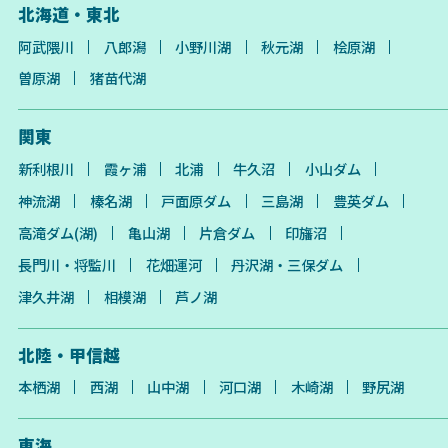
北海道・東北
阿武隈川
八郎潟
小野川湖
秋元湖
桧原湖
曽原湖
猪苗代湖
関東
新利根川
霞ヶ浦
北浦
牛久沼
小山ダム
神流湖
榛名湖
戸面原ダム
三島湖
豊英ダム
高滝ダム(湖)
亀山湖
片倉ダム
印旛沼
長門川・将監川
花畑運河
丹沢湖・三保ダム
津久井湖
相模湖
芦ノ湖
北陸・甲信越
本栖湖
西湖
山中湖
河口湖
木崎湖
野尻湖
東海