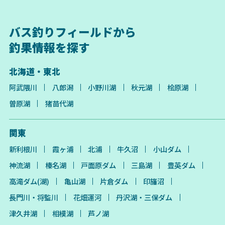
バス釣りフィールドから
釣果情報を探す
北海道・東北
阿武隈川
八郎潟
小野川湖
秋元湖
桧原湖
曽原湖
猪苗代湖
関東
新利根川
霞ヶ浦
北浦
牛久沼
小山ダム
神流湖
榛名湖
戸面原ダム
三島湖
豊英ダム
高滝ダム(湖)
亀山湖
片倉ダム
印旛沼
長門川・将監川
花畑運河
丹沢湖・三保ダム
津久井湖
相模湖
芦ノ湖