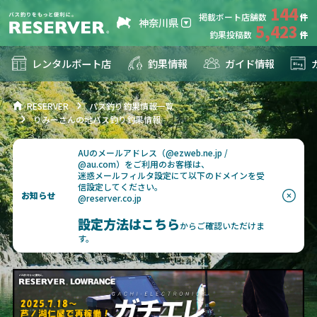
144
掲載ボート店舗数
神奈川県
5,423
釣果投稿数
レンタルボート店
釣果情報
ガイド情報
RESERVER
バス釣り釣果情報一覧
りみーさんの地バス釣り釣果情報
AUのメールアドレス（@ezweb.ne.jp /
@au.com）をご利用のお客様は、
迷惑メールフィルタ設定にて以下のドメインを受
信設定してください。
お知らせ
@reserver.co.jp
設定方法はこちら
からご確認いただけま
す。