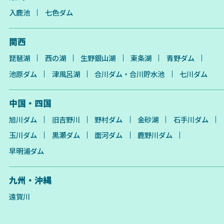
入鹿池
七色ダム
関西
琵琶湖
西の湖
生野銀山湖
東条湖
青野ダム
池原ダム
津風呂湖
合川ダム・合川貯水池
七川ダム
中国・四国
旭川ダム
旧吉野川
野村ダム
金砂湖
石手川ダム
玉川ダム
黒瀬ダム
面河ダム
鹿野川ダム
早明浦ダム
九州・沖縄
遠賀川