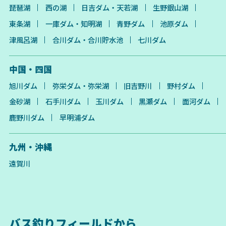
琵琶湖
西の湖
日吉ダム・天若湖
生野銀山湖
東条湖
一庫ダム・知明湖
青野ダム
池原ダム
津風呂湖
合川ダム・合川貯水池
七川ダム
中国・四国
旭川ダム
弥栄ダム・弥栄湖
旧吉野川
野村ダム
金砂湖
石手川ダム
玉川ダム
黒瀬ダム
面河ダム
鹿野川ダム
早明浦ダム
九州・沖縄
遠賀川
バス釣りフィールドから