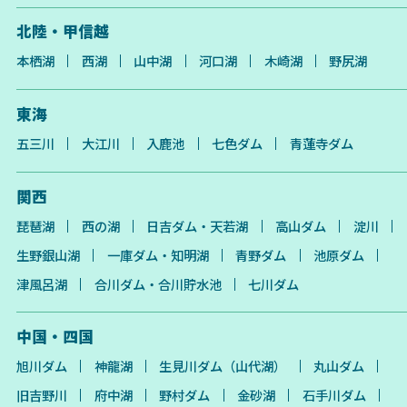
北陸・甲信越
本栖湖
西湖
山中湖
河口湖
木崎湖
野尻湖
東海
五三川
大江川
入鹿池
七色ダム
青蓮寺ダム
関西
琵琶湖
西の湖
日吉ダム・天若湖
高山ダム
淀川
生野銀山湖
一庫ダム・知明湖
青野ダム
池原ダム
津風呂湖
合川ダム・合川貯水池
七川ダム
中国・四国
旭川ダム
神龍湖
生見川ダム（山代湖）
丸山ダム
旧吉野川
府中湖
野村ダム
金砂湖
石手川ダム