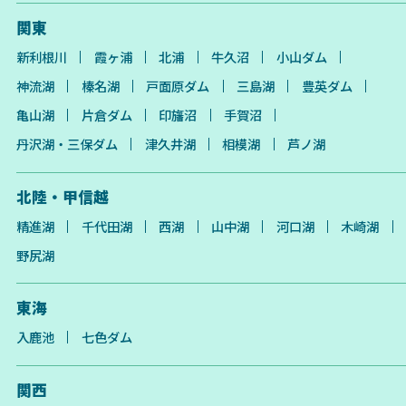
関東
新利根川
霞ヶ浦
北浦
牛久沼
小山ダム
神流湖
榛名湖
戸面原ダム
三島湖
豊英ダム
亀山湖
片倉ダム
印旛沼
手賀沼
丹沢湖・三保ダム
津久井湖
相模湖
芦ノ湖
北陸・甲信越
精進湖
千代田湖
西湖
山中湖
河口湖
木崎湖
野尻湖
東海
入鹿池
七色ダム
関西