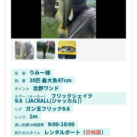
りみー様
名 前
20匹 最大魚47cm
釣 果
吉野ワンド
ポイント
フリックシェイク
ルアー（メーカー）
9.8（JACKALL(ジャッカル)）
ガン玉フリック9.8
リグ
1m
レンジ
9:00-10:00
良い釣果の時間帯
レンタルボート（
日相園
）
釣りのスタイル