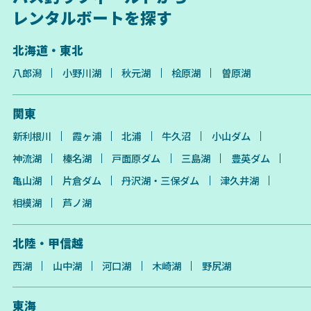
レンタルボートを探す
北海道・東北
八郎潟
小野川湖
秋元湖
桧原湖
曽原湖
関東
新利根川
霞ヶ浦
北浦
牛久沼
小山ダム
神流湖
榛名湖
戸面原ダム
三島湖
豊英ダム
亀山湖
片倉ダム
丹沢湖・三保ダム
津久井湖
相模湖
芦ノ湖
北陸・甲信越
西湖
山中湖
河口湖
木崎湖
野尻湖
東海