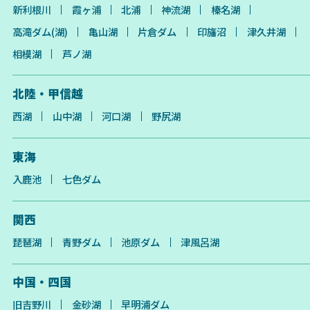
新利根川
霞ヶ浦
北浦
神流湖
榛名湖
高滝ダム(湖)
亀山湖
片倉ダム
印旛沼
津久井湖
相模湖
芦ノ湖
北陸・甲信越
西湖
山中湖
河口湖
野尻湖
東海
入鹿池
七色ダム
関西
琵琶湖
青野ダム
池原ダム
津風呂湖
中国・四国
旧吉野川
金砂湖
早明浦ダム