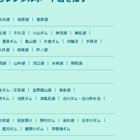
秋元湖
桧原湖
曽原湖
北浦
牛久沼
小山ダム
神流湖
榛名湖
豊英ダム
亀山湖
片倉ダム
印旛沼
手賀沼
久井湖
相模湖
芦ノ湖
西湖
山中湖
河口湖
木崎湖
野尻湖
吉ダム・天若湖
生野銀山湖
東条湖
野ダム
池原ダム
津風呂湖
合川ダム・合川貯水池
弥栄湖
旧吉野川
野村ダム
金砂湖
石手川ダム
面河ダム
鹿野川ダム
早明浦ダム