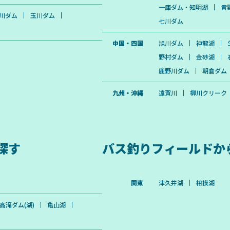
一庫ダム・知明湖
青
川ダム
玉川ダム
七川ダム
中国・四国
旭川ダム
神龍湖
野村ダム
金砂湖
鹿野川ダム
朝倉ダム
九州・沖縄
遠賀川
柳川クリーク
探す
バス釣りフィールドか
関東
津久井湖
相模湖
高滝ダム(湖)
亀山湖