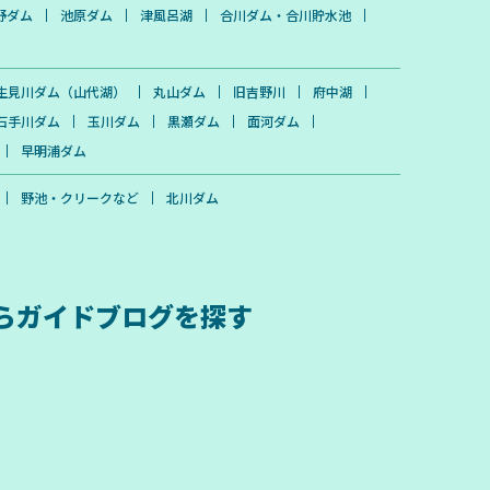
野ダム
池原ダム
津風呂湖
合川ダム・合川貯水池
生見川ダム（山代湖）
丸山ダム
旧吉野川
府中湖
石手川ダム
玉川ダム
黒瀬ダム
面河ダム
早明浦ダム
野池・クリークなど
北川ダム
ら
ガイドブログを探す