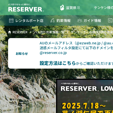
滋賀県
ケンケン様の
レンタルボート店
釣果情報
ガイド情報
RESERVER
バス釣り釣果情報一覧
ケンケンさんの地バス釣り釣
AUのメールアドレス（@ezweb.ne.jp / @
迷惑メールフィルタ設定にて以下のドメイン
@reserver.co.jp
お知らせ
設定方法はこちら
からご確認いただけま