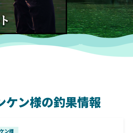
 ケンケン様の釣果情報
SHIMANO
SH
ケン様