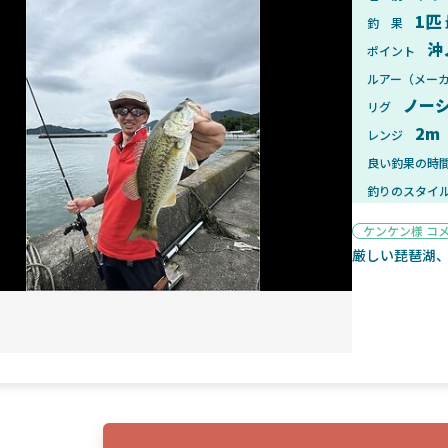
1匹
釣 果
沖
ポイント
ルアー（メー
ノー
リグ
2025年1月28日
2025年
2m
レンジ
ンフォード！自重155gと超軽
2025年11月発売予定！DAIWA ふ
ィックとの違いも解説！
ふく魚はビッグベイト初心者におす
良い釣果の時
釣りのスタイ
ケンケン様 コ
厳しい琵琶湖、
魚探
2025年7月10日
2025