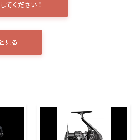
してください！
トリプルショ
ローランス イーグルアイ（EAGLE EYE）イ
エル
説！
ンプレ！ガーミンとの比較も併せてご説明い
ンバ
たします
と見る