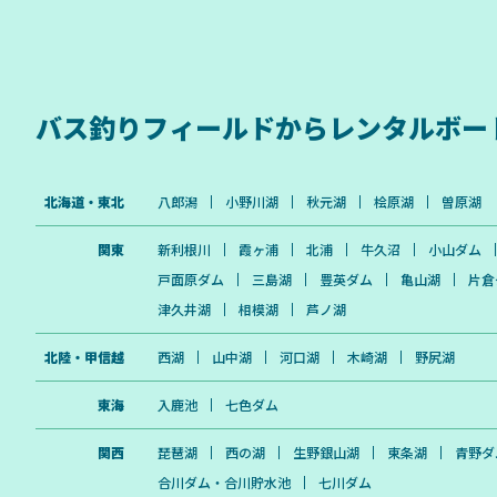
バス釣りフィールドから
レンタルボー
北海道・東北
八郎潟
小野川湖
秋元湖
桧原湖
曽原湖
関東
新利根川
霞ヶ浦
北浦
牛久沼
小山ダム
戸面原ダム
三島湖
豊英ダム
亀山湖
片倉
津久井湖
相模湖
芦ノ湖
北陸・甲信越
西湖
山中湖
河口湖
木崎湖
野尻湖
東海
入鹿池
七色ダム
関西
琵琶湖
西の湖
生野銀山湖
東条湖
青野ダ
合川ダム・合川貯水池
七川ダム