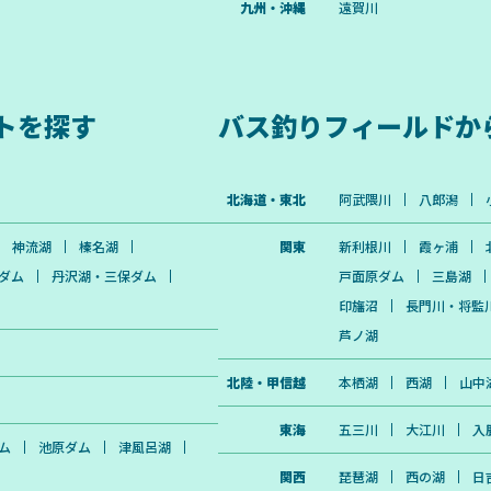
九州・沖縄
遠賀川
トを探す
バス釣りフィールドか
北海道・東北
阿武隈川
八郎潟
神流湖
榛名湖
関東
新利根川
霞ヶ浦
ダム
丹沢湖・三保ダム
戸面原ダム
三島湖
印旛沼
長門川・将監
芦ノ湖
北陸・甲信越
本栖湖
西湖
山中
東海
五三川
大江川
入
ム
池原ダム
津風呂湖
関西
琵琶湖
西の湖
日