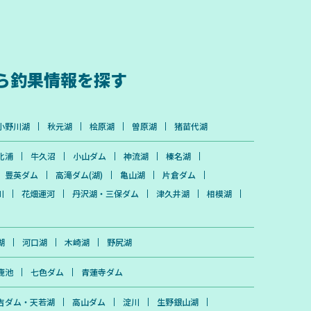
ら
釣果情報を探す
小野川湖
秋元湖
桧原湖
曽原湖
猪苗代湖
北浦
牛久沼
小山ダム
神流湖
榛名湖
豊英ダム
高滝ダム(湖)
亀山湖
片倉ダム
川
花畑運河
丹沢湖・三保ダム
津久井湖
相模湖
湖
河口湖
木崎湖
野尻湖
鹿池
七色ダム
青蓮寺ダム
吉ダム・天若湖
高山ダム
淀川
生野銀山湖