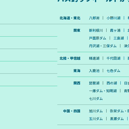
北海道・東北
八郎潟
小野川湖
関東
新利根川
霞ヶ浦
戸面原ダム
三島湖
丹沢湖・三保ダム
津
北陸・甲信越
精進湖
千代田湖
東海
入鹿池
七色ダム
関西
琵琶湖
西の湖
日
一庫ダム・知明湖
青
七川ダム
中国・四国
旭川ダム
弥栄ダム・
玉川ダム
黒瀬ダム