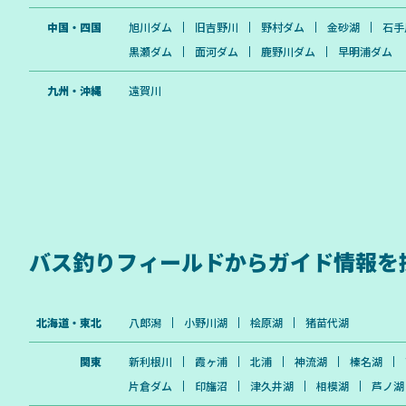
中国・四国
旭川ダム
旧吉野川
野村ダム
金砂湖
石手
黒瀬ダム
面河ダム
鹿野川ダム
早明浦ダム
九州・沖縄
遠賀川
バス釣りフィールドから
ガイド情報を
北海道・東北
八郎潟
小野川湖
桧原湖
猪苗代湖
関東
新利根川
霞ヶ浦
北浦
神流湖
榛名湖
片倉ダム
印旛沼
津久井湖
相模湖
芦ノ湖