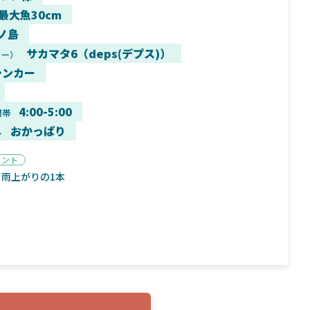
 最大魚30cm
ノ島
サカマタ6（deps(デプス)）
カー）
シンカー
9月16日
2025年2月2日
く魚／ちび
シマノ25コンプレックス XR！ライトリグを
シマノ
すめ！
意のままに！24ヴァンフォードとの違いも
量！
4:00-5:00
間帯
解説！
おかっぱり
ル
メント
雨上がりの1本
魚探
バ
年3月7日
2026年4月16日