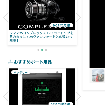
2025年2月2日
び
シマノ25コンプレックス XR！ライトリグを
シマノ24ヴァ
意のままに！24ヴァンフォードとの違いも
量！ストラデ
解説！
おすすめボート用品
バッテリー
魚探
2025年8月29日