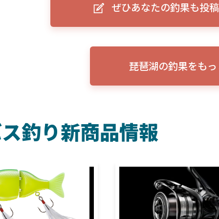
ぜひあなたの釣果も投稿
ーグルアイ（EAGLE EYE）」
ELowrance EAGLE 7/9インチ 
り身近に！HOOK REVEAL
ットHD！EAGLE EYEとの違いも解
説！
琵琶湖の釣果をもっ
バス釣り新商品情報