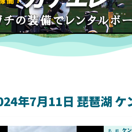
024年7月11日 琵琶湖
DAIWA
ケン
名 前