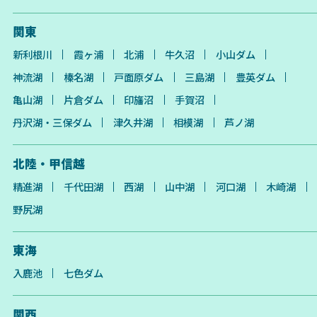
関東
新利根川
霞ヶ浦
北浦
牛久沼
小山ダム
神流湖
榛名湖
戸面原ダム
三島湖
豊英ダム
亀山湖
片倉ダム
印旛沼
手賀沼
丹沢湖・三保ダム
津久井湖
相模湖
芦ノ湖
北陸・甲信越
精進湖
千代田湖
西湖
山中湖
河口湖
木崎湖
野尻湖
東海
入鹿池
七色ダム
関西