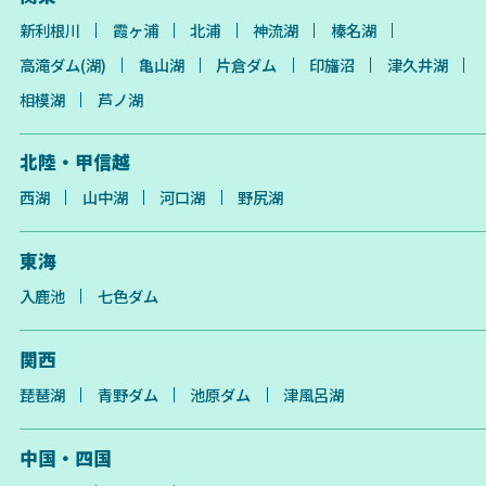
新利根川
霞ヶ浦
北浦
神流湖
榛名湖
高滝ダム(湖)
亀山湖
片倉ダム
印旛沼
津久井湖
相模湖
芦ノ湖
北陸・甲信越
西湖
山中湖
河口湖
野尻湖
東海
入鹿池
七色ダム
関西
琵琶湖
青野ダム
池原ダム
津風呂湖
中国・四国