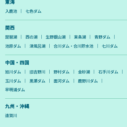
東海
入鹿池
七色ダム
関西
琵琶湖
西の湖
生野銀山湖
東条湖
青野ダム
池原ダム
津風呂湖
合川ダム・合川貯水池
七川ダム
中国・四国
旭川ダム
旧吉野川
野村ダム
金砂湖
石手川ダム
玉川ダム
黒瀬ダム
面河ダム
鹿野川ダム
早明浦ダム
九州・沖縄
遠賀川