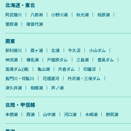
北海道・東北
阿武隈川
八郎潟
小野川湖
秋元湖
桧原湖
曽原湖
猪苗代湖
関東
新利根川
霞ヶ浦
北浦
牛久沼
小山ダム
神流湖
榛名湖
戸面原ダム
三島湖
豊英ダム
高滝ダム(湖)
亀山湖
片倉ダム
印旛沼
長門川・将監川
花畑運河
丹沢湖・三保ダム
津久井湖
相模湖
芦ノ湖
北陸・甲信越
本栖湖
西湖
山中湖
河口湖
木崎湖
野尻湖