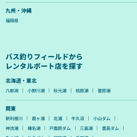
九州・沖縄
福岡県
バス釣りフィールドから
レンタルボート店を探す
北海道・東北
八郎潟
小野川湖
秋元湖
桧原湖
曽原湖
関東
新利根川
霞ヶ浦
北浦
牛久沼
小山ダム
神流湖
榛名湖
戸面原ダム
三島湖
豊英ダム