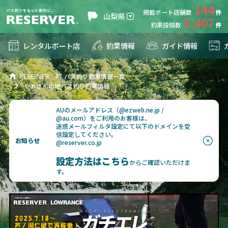
144
掲載ボート店舗数
山梨県
5,407
釣果投稿数
レンタルボート店
釣果情報
ガイド情報
RESERVER
バス釣り釣果情報一覧
やぁさんの地バス釣り釣果情報
AUのメールアドレス（@ezweb.ne.jp /
@au.com）をご利用のお客様は、
迷惑メールフィルタ設定にて以下のドメインを受
信設定してください。
お知らせ
@reserver.co.jp
設定方法はこちら
からご確認いただけま
す。