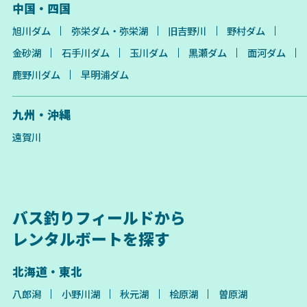
中国・四国
旭川ダム
弥栄ダム・弥栄湖
旧吉野川
野村ダム
金砂湖
石手川ダム
玉川ダム
黒瀬ダム
面河ダム
鹿野川ダム
早明浦ダム
九州・沖縄
遠賀川
バス釣りフィールドから
レンタルボートを探す
北海道・東北
八郎潟
小野川湖
秋元湖
桧原湖
曽原湖