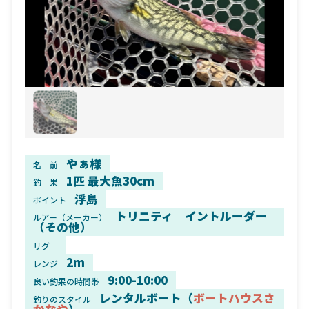
やぁ様
名 前
1匹 最大魚30cm
釣 果
浮島
ポイント
トリニティ イントルーダー
ルアー（メーカー）
（その他）
リグ
2m
レンジ
9:00-10:00
良い釣果の時間帯
レンタルボート（
ボートハウスさ
釣りのスタイル
かなや
）