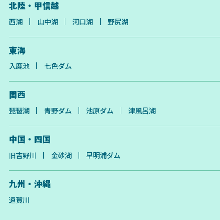
北陸・甲信越
西湖
山中湖
河口湖
野尻湖
東海
入鹿池
七色ダム
関西
琵琶湖
青野ダム
池原ダム
津風呂湖
中国・四国
旧吉野川
金砂湖
早明浦ダム
九州・沖縄
遠賀川