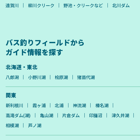
遠賀川
柳川クリーク
野池・クリークなど
北川ダム
バス釣りフィールドから
ガイド情報を探す
北海道・東北
八郎潟
小野川湖
桧原湖
猪苗代湖
関東
新利根川
霞ヶ浦
北浦
神流湖
榛名湖
高滝ダム(湖)
亀山湖
片倉ダム
印旛沼
津久井湖
相模湖
芦ノ湖