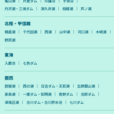
亀山湖
片倉ダム
印旛沼
手賀沼
丹沢湖・三保ダム
津久井湖
相模湖
芦ノ湖
北陸・甲信越
精進湖
千代田湖
西湖
山中湖
河口湖
木崎湖
野尻湖
東海
入鹿池
七色ダム
関西
琵琶湖
西の湖
日吉ダム・天若湖
生野銀山湖
東条湖
一庫ダム・知明湖
青野ダム
池原ダム
津風呂湖
合川ダム・合川貯水池
七川ダム