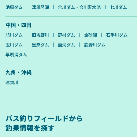
池原ダム
津風呂湖
合川ダム・合川貯水池
七川ダム
中国・四国
旭川ダム
旧吉野川
野村ダム
金砂湖
石手川ダム
玉川ダム
黒瀬ダム
面河ダム
鹿野川ダム
早明浦ダム
九州・沖縄
遠賀川
バス釣りフィールドから
釣果情報を探す