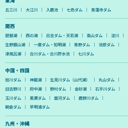
東海
五三川
大江川
入鹿池
七色ダム
青蓮寺ダム
関西
琵琶湖
西の湖
日吉ダム・天若湖
高山ダム
淀川
生野銀山湖
一庫ダム・知明湖
青野ダム
池原ダム
津風呂湖
合川ダム・合川貯水池
七川ダム
中国・四国
旭川ダム
神龍湖
生見川ダム（山代湖）
丸山ダム
旧吉野川
府中湖
野村ダム
金砂湖
石手川ダム
玉川ダム
黒瀬ダム
面河ダム
鹿野川ダム
朝倉ダム
早明浦ダム
九州・沖縄