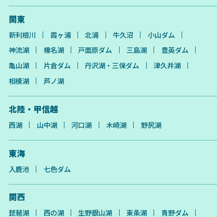
関東
新利根川
霞ヶ浦
北浦
牛久沼
小山ダム
神流湖
榛名湖
戸面原ダム
三島湖
豊英ダム
亀山湖
片倉ダム
丹沢湖・三保ダム
津久井湖
相模湖
芦ノ湖
北陸・甲信越
西湖
山中湖
河口湖
木崎湖
野尻湖
東海
入鹿池
七色ダム
関西
琵琶湖
西の湖
生野銀山湖
東条湖
青野ダム