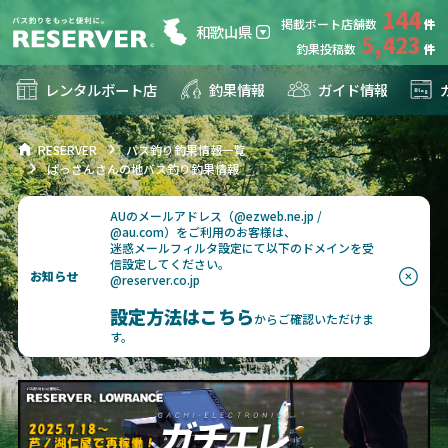
144
掲載ボート店舗数
和歌山県
5,423
釣果投稿数
レンタルボート店
釣果情報
ガイド情報
RESERVER
バス釣り釣果情報一覧
ぱっさんさんの地バス釣り釣果情報
AUのメールアドレス（@ezweb.ne.jp /
@au.com）をご利用のお客様は、
迷惑メールフィルタ設定にて以下のドメインを受
信設定してください。
お知らせ
@reserver.co.jp
設定方法はこちら
からご確認いただけま
す。