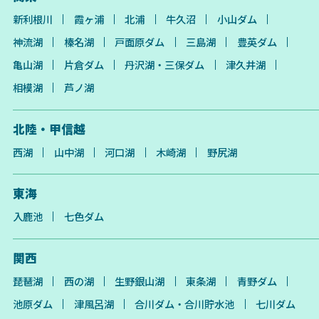
新利根川
霞ヶ浦
北浦
牛久沼
小山ダム
神流湖
榛名湖
戸面原ダム
三島湖
豊英ダム
亀山湖
片倉ダム
丹沢湖・三保ダム
津久井湖
相模湖
芦ノ湖
北陸・甲信越
西湖
山中湖
河口湖
木崎湖
野尻湖
東海
入鹿池
七色ダム
関西
琵琶湖
西の湖
生野銀山湖
東条湖
青野ダム
池原ダム
津風呂湖
合川ダム・合川貯水池
七川ダム