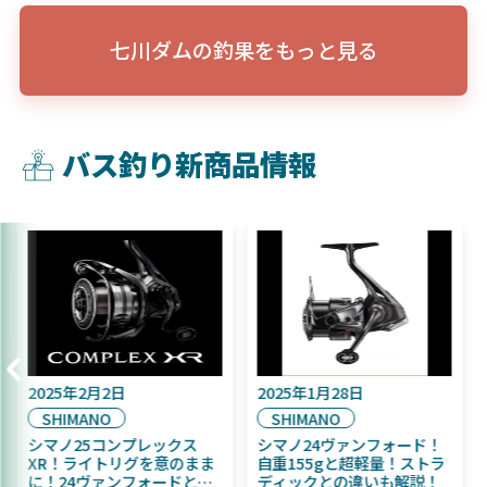
七川ダムの釣果をもっと見る
バス釣り新商品情報
16日
2025年2月2日
2025年1月28
SHIMANO
SHIMANO
1月発売予定！
シマノ25コンプレックス
シマノ24ヴァ
ふく魚／ちびふく魚
XR！ライトリグを意のまま
自重155gと
イト初心者にお
に！24ヴァンフォードとの
ディックとの