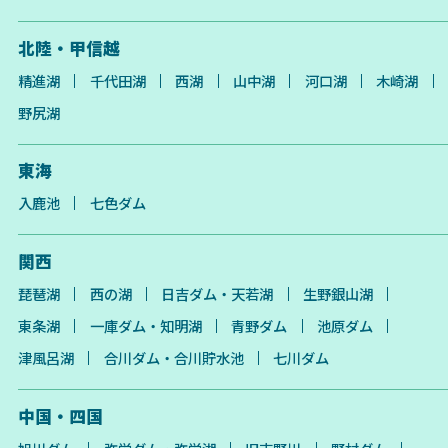
北陸・甲信越
精進湖
千代田湖
西湖
山中湖
河口湖
木崎湖
野尻湖
東海
入鹿池
七色ダム
関西
琵琶湖
西の湖
日吉ダム・天若湖
生野銀山湖
東条湖
一庫ダム・知明湖
青野ダム
池原ダム
津風呂湖
合川ダム・合川貯水池
七川ダム
中国・四国