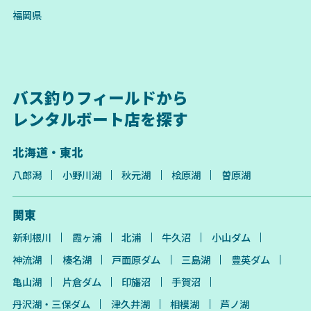
福岡県
バス釣りフィールドから
レンタルボート店を探す
北海道・東北
八郎潟
小野川湖
秋元湖
桧原湖
曽原湖
関東
新利根川
霞ヶ浦
北浦
牛久沼
小山ダム
神流湖
榛名湖
戸面原ダム
三島湖
豊英ダム
亀山湖
片倉ダム
印旛沼
手賀沼
丹沢湖・三保ダム
津久井湖
相模湖
芦ノ湖