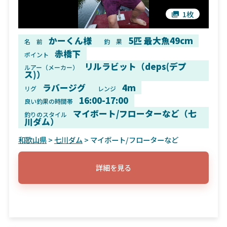
1枚
かーくん様
5匹 最大魚49cm
名 前
釣 果
赤橋下
ポイント
リルラビット（deps(デプ
ルアー（メーカー）
ス)）
ラバージグ
4m
リグ
レンジ
16:00-17:00
良い釣果の時間帯
マイボート/フローターなど（七
釣りのスタイル
川ダム）
和歌山県
>
七川ダム
> マイボート/フローターなど
詳細を見る