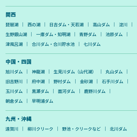
関西
琵琶湖
西の湖
日吉ダム・天若湖
高山ダム
淀川
生野銀山湖
一庫ダム・知明湖
青野ダム
池原ダム
津風呂湖
合川ダム・合川貯水池
七川ダム
中国・四国
旭川ダム
神龍湖
生見川ダム（山代湖）
丸山ダム
旧吉野川
府中湖
野村ダム
金砂湖
石手川ダム
玉川ダム
黒瀬ダム
面河ダム
鹿野川ダム
朝倉ダム
早明浦ダム
九州・沖縄
遠賀川
柳川クリーク
野池・クリークなど
北川ダム