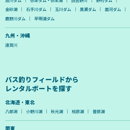
旭川ダム
弥栄ダム・弥栄湖
旧吉野川
野村ダム
金砂湖
石手川ダム
玉川ダム
黒瀬ダム
面河ダム
鹿野川ダム
早明浦ダム
九州・沖縄
遠賀川
バス釣りフィールドから
レンタルボートを探す
北海道・東北
八郎潟
小野川湖
秋元湖
桧原湖
曽原湖
関東