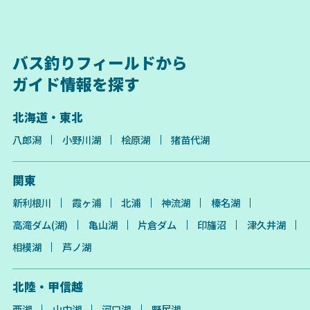
バス釣りフィールドから
ガイド情報を探す
北海道・東北
八郎潟
小野川湖
桧原湖
猪苗代湖
関東
新利根川
霞ヶ浦
北浦
神流湖
榛名湖
高滝ダム(湖)
亀山湖
片倉ダム
印旛沼
津久井湖
相模湖
芦ノ湖
北陸・甲信越
西湖
山中湖
河口湖
野尻湖