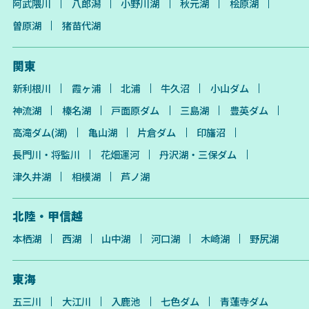
阿武隈川
八郎潟
小野川湖
秋元湖
桧原湖
曽原湖
猪苗代湖
関東
新利根川
霞ヶ浦
北浦
牛久沼
小山ダム
神流湖
榛名湖
戸面原ダム
三島湖
豊英ダム
高滝ダム(湖)
亀山湖
片倉ダム
印旛沼
長門川・将監川
花畑運河
丹沢湖・三保ダム
津久井湖
相模湖
芦ノ湖
北陸・甲信越
本栖湖
西湖
山中湖
河口湖
木崎湖
野尻湖
東海
五三川
大江川
入鹿池
七色ダム
青蓮寺ダム