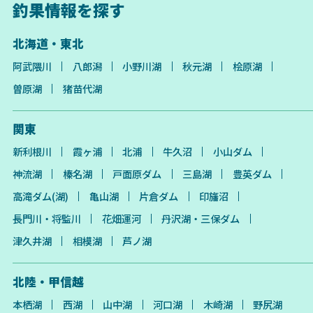
釣果情報を探す
北海道・東北
阿武隈川
八郎潟
小野川湖
秋元湖
桧原湖
曽原湖
猪苗代湖
関東
新利根川
霞ヶ浦
北浦
牛久沼
小山ダム
神流湖
榛名湖
戸面原ダム
三島湖
豊英ダム
高滝ダム(湖)
亀山湖
片倉ダム
印旛沼
長門川・将監川
花畑運河
丹沢湖・三保ダム
津久井湖
相模湖
芦ノ湖
北陸・甲信越
本栖湖
西湖
山中湖
河口湖
木崎湖
野尻湖