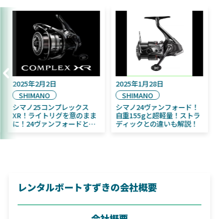
2025年2月2日
2025年1月28日
SHIMANO
SHIMANO
定！
シマノ25コンプレックス
シマノ24ヴァンフォー
びふく魚
XR！ライトリグを意のまま
自重155gと超軽量！ス
者にお
に！24ヴァンフォードとの
ディックとの違いも解説
違いも解説！
レンタルボートすずきの会社概要
会社概要