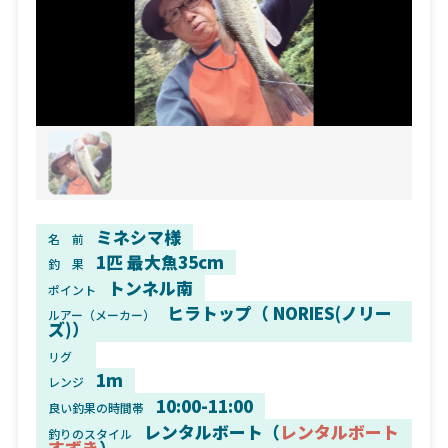
ミネシマ様
名 前
1匹 最大魚35cm
釣 果
トンネル南
ポイント
ヒラトップ（ NORIES(ノリー
ルアー（メーカー）
ズ)）
リグ
1m
レンジ
10:00-11:00
良い釣果の時間帯
レンタルボート（
レンタルボート
釣りのスタイル
すずき
）