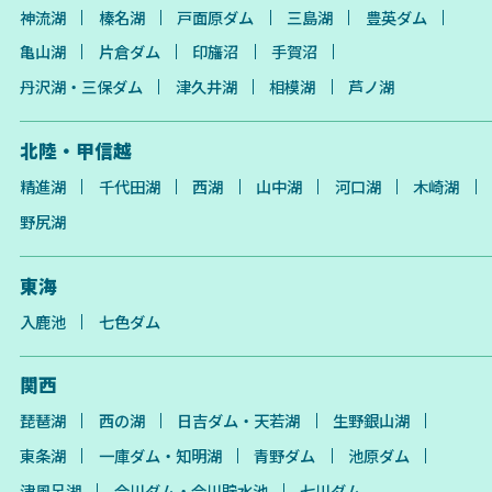
神流湖
榛名湖
戸面原ダム
三島湖
豊英ダム
亀山湖
片倉ダム
印旛沼
手賀沼
丹沢湖・三保ダム
津久井湖
相模湖
芦ノ湖
北陸・甲信越
精進湖
千代田湖
西湖
山中湖
河口湖
木崎湖
野尻湖
東海
入鹿池
七色ダム
関西
琵琶湖
西の湖
日吉ダム・天若湖
生野銀山湖
東条湖
一庫ダム・知明湖
青野ダム
池原ダム
津風呂湖
合川ダム・合川貯水池
七川ダム