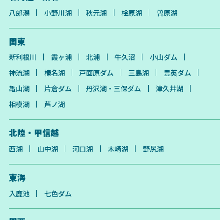
八郎潟
小野川湖
秋元湖
桧原湖
曽原湖
関東
新利根川
霞ヶ浦
北浦
牛久沼
小山ダム
神流湖
榛名湖
戸面原ダム
三島湖
豊英ダム
亀山湖
片倉ダム
丹沢湖・三保ダム
津久井湖
相模湖
芦ノ湖
北陸・甲信越
西湖
山中湖
河口湖
木崎湖
野尻湖
東海
入鹿池
七色ダム