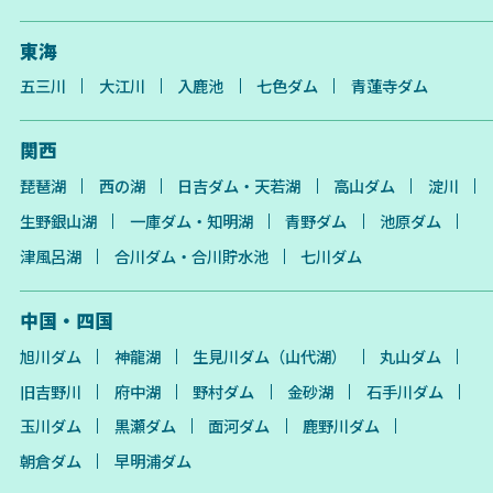
東海
五三川
大江川
入鹿池
七色ダム
青蓮寺ダム
関西
琵琶湖
西の湖
日吉ダム・天若湖
高山ダム
淀川
生野銀山湖
一庫ダム・知明湖
青野ダム
池原ダム
津風呂湖
合川ダム・合川貯水池
七川ダム
中国・四国
旭川ダム
神龍湖
生見川ダム（山代湖）
丸山ダム
旧吉野川
府中湖
野村ダム
金砂湖
石手川ダム
玉川ダム
黒瀬ダム
面河ダム
鹿野川ダム
朝倉ダム
早明浦ダム