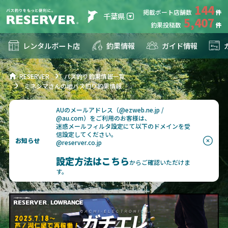
144
掲載ボート店舗数
千葉県
5,407
釣果投稿数
レンタルボート店
釣果情報
ガイド情報
RESERVER
バス釣り釣果情報一覧
ミネシマさんの地バス釣り釣果情報
AUのメールアドレス（@ezweb.ne.jp /
@au.com）をご利用のお客様は、
迷惑メールフィルタ設定にて以下のドメインを受
信設定してください。
お知らせ
@reserver.co.jp
設定方法はこちら
からご確認いただけま
す。