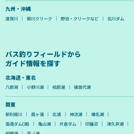
九州・沖縄
遠賀川
柳川クリーク
野池・クリークなど
北川ダム
バス釣りフィールドから
ガイド情報を探す
北海道・東北
八郎潟
小野川湖
桧原湖
猪苗代湖
関東
新利根川
霞ヶ浦
北浦
神流湖
榛名湖
高滝ダム(湖)
亀山湖
片倉ダム
印旛沼
津久井湖
相模湖
芦ノ湖