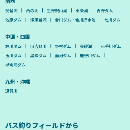
関西
琵琶湖
西の湖
生野銀山湖
東条湖
青野ダム
池原ダム
津風呂湖
合川ダム・合川貯水池
七川ダム
中国・四国
旭川ダム
旧吉野川
野村ダム
金砂湖
石手川ダム
玉川ダム
黒瀬ダム
面河ダム
鹿野川ダム
早明浦ダム
九州・沖縄
遠賀川
バス釣りフィールドから