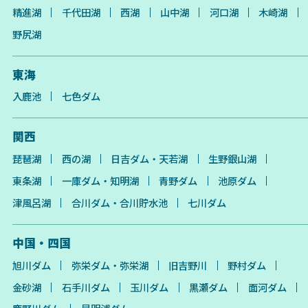
精進湖
千代田湖
西湖
山中湖
河口湖
木崎湖
野尻湖
東海
入鹿池
七色ダム
関西
琵琶湖
西の湖
日吉ダム・天若湖
生野銀山湖
東条湖
一庫ダム・知明湖
青野ダム
池原ダム
津風呂湖
合川ダム・合川貯水池
七川ダム
中国・四国
旭川ダム
弥栄ダム・弥栄湖
旧吉野川
野村ダム
金砂湖
石手川ダム
玉川ダム
黒瀬ダム
面河ダム