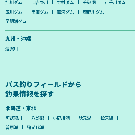
旭川ダム
旧吉野川
野村ダム
金砂湖
石手川ダム
玉川ダム
黒瀬ダム
面河ダム
鹿野川ダム
早明浦ダム
九州・沖縄
遠賀川
バス釣りフィールドから
釣果情報を探す
北海道・東北
阿武隈川
八郎潟
小野川湖
秋元湖
桧原湖
曽原湖
猪苗代湖