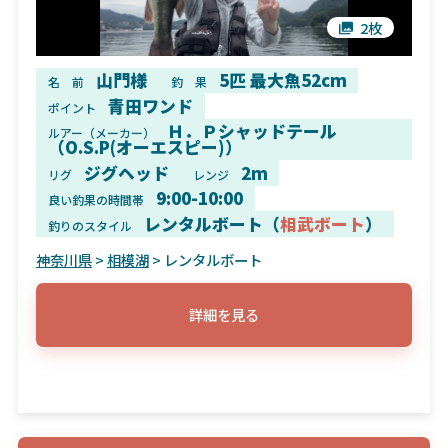
2枚
山門様
5匹 最大魚52cm
名 前
釣 果
青田ワンド
ポイント
Ｈ．Ｐシャッドテール
ルアー（メーカー）
（O.S.P(オーエスピー)）
ジグヘッド
2m
リグ
レンジ
9:00-10:00
良い釣果の時間帯
レンタルボート（
相武ボート
）
釣りのスタイル
神奈川県
>
相模湖
> レンタルボート
詳細を見る