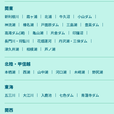
関東
新利根川
霞ヶ浦
北浦
牛久沼
小山ダム
神流湖
榛名湖
戸面原ダム
三島湖
豊英ダム
高滝ダム(湖)
亀山湖
片倉ダム
印旛沼
長門川・将監川
花畑運河
丹沢湖・三保ダム
津久井湖
相模湖
芦ノ湖
北陸・甲信越
本栖湖
西湖
山中湖
河口湖
木崎湖
野尻湖
東海
五三川
大江川
入鹿池
七色ダム
青蓮寺ダム
関西