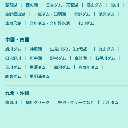
琵琶湖
西の湖
日吉ダム・天若湖
高山ダム
淀川
生野銀山湖
一庫ダム・知明湖
青野ダム
池原ダム
津風呂湖
合川ダム・合川貯水池
七川ダム
中国・四国
旭川ダム
神龍湖
生見川ダム（山代湖）
丸山ダム
旧吉野川
府中湖
野村ダム
金砂湖
石手川ダム
玉川ダム
黒瀬ダム
面河ダム
鹿野川ダム
朝倉ダム
早明浦ダム
九州・沖縄
遠賀川
柳川クリーク
野池・クリークなど
北川ダム