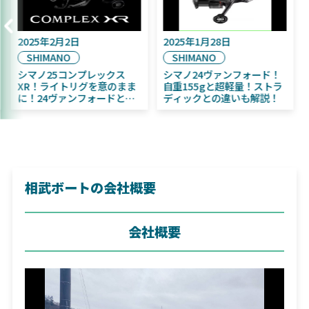
2025年2月2日
2025年1月28日
SHIMANO
SHIMANO
売予定！
シマノ25コンプレックス
シマノ24ヴァンフォ
／ちびふく魚
XR！ライトリグを意のまま
自重155gと超軽量
初心者にお
に！24ヴァンフォードとの
ディックとの違いも
違いも解説！
相武ボートの会社概要
会社概要