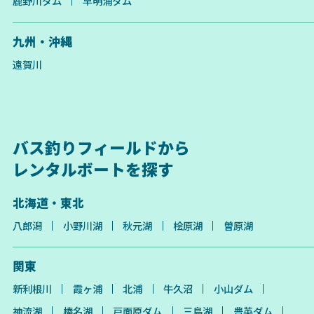
鹿野川ダム
早明浦ダム
九州・沖縄
遠賀川
バス釣りフィールドから
レンタルボートを探す
北海道・東北
八郎潟
小野川湖
秋元湖
桧原湖
曽原湖
関東
新利根川
霞ヶ浦
北浦
牛久沼
小山ダム
神流湖
榛名湖
戸面原ダム
三島湖
豊英ダム