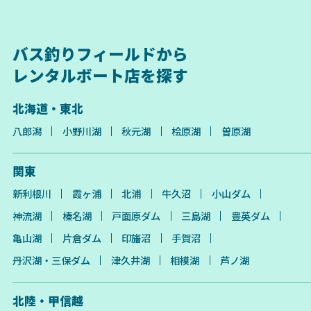
バス釣りフィールドから
レンタルボート店を探す
北海道・東北
八郎潟
小野川湖
秋元湖
桧原湖
曽原湖
関東
新利根川
霞ヶ浦
北浦
牛久沼
小山ダム
神流湖
榛名湖
戸面原ダム
三島湖
豊英ダム
亀山湖
片倉ダム
印旛沼
手賀沼
丹沢湖・三保ダム
津久井湖
相模湖
芦ノ湖
北陸・甲信越