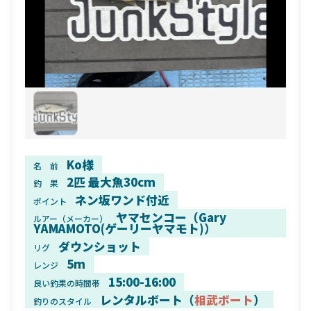
Ko様
名 前
2匹 最大魚30cm
釣 果
ネン坂ワンド付近
ポイント
ヤマセンコー（Gary
ルアー（メーカー）
YAMAMOTO(ゲーリーヤマモト)）
ダウンショット
リグ
5m
レンジ
15:00-16:00
良い釣果の時間帯
レンタルボート（
相武ボート
）
釣りのスタイル