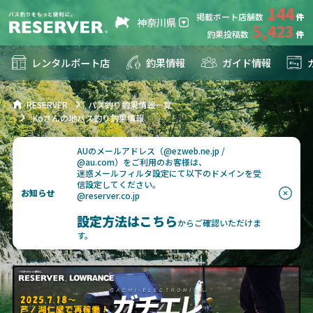
144
掲載ボート店舗数
神奈川県
5,423
釣果投稿数
レンタルボート店
釣果情報
ガイド情報
RESERVER
バス釣り釣果情報一覧
Koさんの地バス釣り釣果情報
AUのメールアドレス（@ezweb.ne.jp /
@au.com）をご利用のお客様は、
迷惑メールフィルタ設定にて以下のドメインを受
信設定してください。
お知らせ
@reserver.co.jp
設定方法はこちら
からご確認いただけま
す。