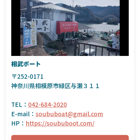
相武ボート
〒252-0171
神奈川県相模原市緑区与瀬３１１
TEL：
042-684-2020
E-mail：
soububoat@gmail.com
HP：
https://soububoot.com/