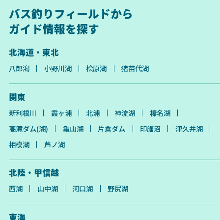
バス釣りフィールドから
ガイド情報を探す
北海道・東北
八郎潟
小野川湖
桧原湖
猪苗代湖
関東
新利根川
霞ヶ浦
北浦
神流湖
榛名湖
高滝ダム(湖)
亀山湖
片倉ダム
印旛沼
津久井湖
相模湖
芦ノ湖
北陸・甲信越
西湖
山中湖
河口湖
野尻湖
東海