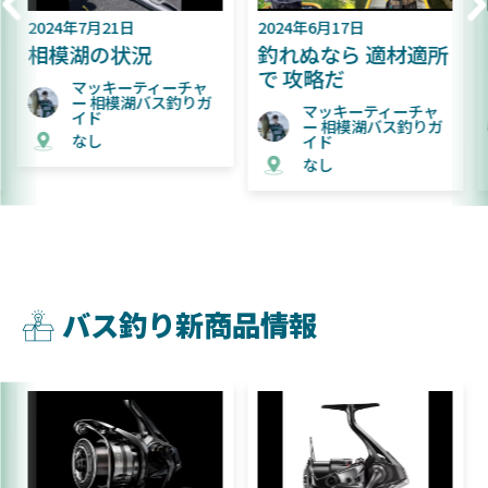
7月21日
2024年6月17日
2024年6月
湖の状況
釣れぬなら 適材適所
難易度が
で 攻略だ
た相模湖
マッキーティーチャ
ー 相模湖バス釣りガ
マッキーティーチャ
マッ
イド
ー 相模湖バス釣りガ
ー 
なし
イド
イド
なし
なし
バス釣り新商品情報