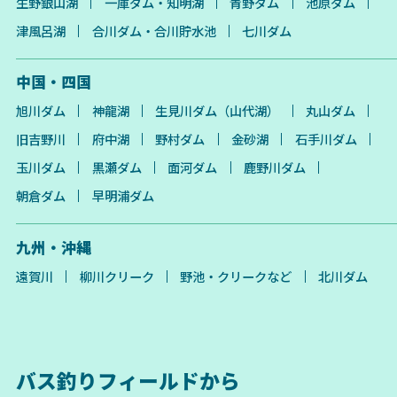
生野銀山湖
一庫ダム・知明湖
青野ダム
池原ダム
津風呂湖
合川ダム・合川貯水池
七川ダム
中国・四国
旭川ダム
神龍湖
生見川ダム（山代湖）
丸山ダム
旧吉野川
府中湖
野村ダム
金砂湖
石手川ダム
玉川ダム
黒瀬ダム
面河ダム
鹿野川ダム
朝倉ダム
早明浦ダム
九州・沖縄
遠賀川
柳川クリーク
野池・クリークなど
北川ダム
バス釣りフィールドから