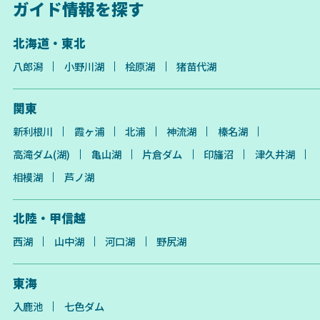
ガイド情報を探す
北海道・東北
八郎潟
小野川湖
桧原湖
猪苗代湖
関東
新利根川
霞ヶ浦
北浦
神流湖
榛名湖
高滝ダム(湖)
亀山湖
片倉ダム
印旛沼
津久井湖
相模湖
芦ノ湖
北陸・甲信越
西湖
山中湖
河口湖
野尻湖
東海
入鹿池
七色ダム