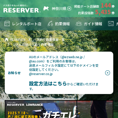
144
掲載ボート店舗数
神奈川県
5,435
釣果投稿数
レンタルボート店
釣果情報
ガイド情報
RESERVER
バス釣り釣果情報一覧
Ｕさんの地バス釣り釣果情報
AUのメールアドレス（@ezweb.ne.jp /
@au.com）をご利用のお客様は、
迷惑メールフィルタ設定にて以下のドメインを受
信設定してください。
お知らせ
@reserver.co.jp
設定方法はこちら
からご確認いただけま
す。