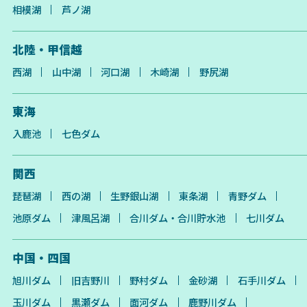
相模湖
芦ノ湖
北陸・甲信越
西湖
山中湖
河口湖
木崎湖
野尻湖
東海
入鹿池
七色ダム
関西
琵琶湖
西の湖
生野銀山湖
東条湖
青野ダム
池原ダム
津風呂湖
合川ダム・合川貯水池
七川ダム
中国・四国
旭川ダム
旧吉野川
野村ダム
金砂湖
石手川ダム
玉川ダム
黒瀬ダム
面河ダム
鹿野川ダム