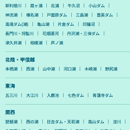
新利根川
霞ヶ浦
北浦
牛久沼
小山ダム
神流湖
榛名湖
戸面原ダム
三島湖
豊英ダム
高滝ダム(湖)
亀山湖
片倉ダム
印旛沼
長門川・将監川
花畑運河
丹沢湖・三保ダム
津久井湖
相模湖
芦ノ湖
北陸・甲信越
本栖湖
西湖
山中湖
河口湖
木崎湖
野尻湖
東海
五三川
大江川
入鹿池
七色ダム
青蓮寺ダム
関西
琵琶湖
西の湖
日吉ダム・天若湖
高山ダム
淀川