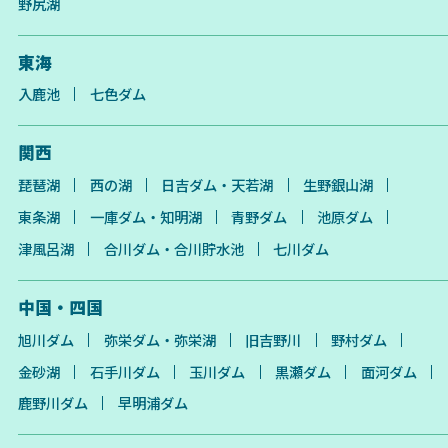
野尻湖
東海
入鹿池
七色ダム
関西
琵琶湖
西の湖
日吉ダム・天若湖
生野銀山湖
東条湖
一庫ダム・知明湖
青野ダム
池原ダム
津風呂湖
合川ダム・合川貯水池
七川ダム
中国・四国
旭川ダム
弥栄ダム・弥栄湖
旧吉野川
野村ダム
金砂湖
石手川ダム
玉川ダム
黒瀬ダム
面河ダム
鹿野川ダム
早明浦ダム