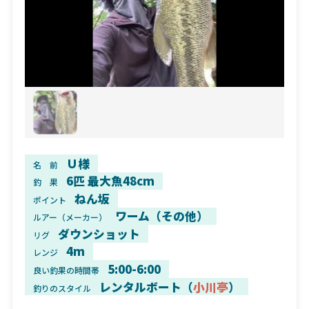
Ｕ様
名 前
6匹 最大魚48cm
釣 果
ねん坂
ポイント
ワーム（その他）
ルアー（メーカー）
ダウンショット
リグ
4m
レンジ
5:00-6:00
良い釣果の時間帯
レンタルボート（
小川亭
）
釣りのスタイル