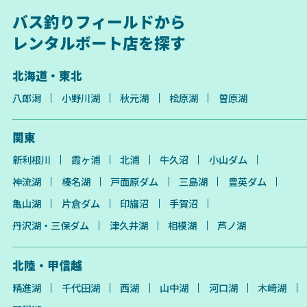
バス釣りフィールドから
レンタルボート店を探す
北海道・東北
八郎潟
小野川湖
秋元湖
桧原湖
曽原湖
関東
新利根川
霞ヶ浦
北浦
牛久沼
小山ダム
神流湖
榛名湖
戸面原ダム
三島湖
豊英ダム
亀山湖
片倉ダム
印旛沼
手賀沼
丹沢湖・三保ダム
津久井湖
相模湖
芦ノ湖
北陸・甲信越
精進湖
千代田湖
西湖
山中湖
河口湖
木崎湖