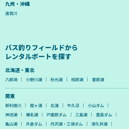
九州・沖縄
遠賀川
バス釣りフィールドから
レンタルボートを探す
北海道・東北
八郎潟
小野川湖
秋元湖
桧原湖
曽原湖
関東
新利根川
霞ヶ浦
北浦
牛久沼
小山ダム
神流湖
榛名湖
戸面原ダム
三島湖
豊英ダム
亀山湖
片倉ダム
丹沢湖・三保ダム
津久井湖