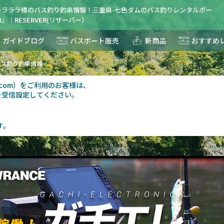
トラララ様のバス釣り釣果情報！三重県-七色ダムのバス釣りレンタルボー
N」｜RESERVER(リザーバー）
ガイドブログ
バスボート販売
新商品
おすすめ
バス釣り釣果情報
au.com）をご利用のお客様は、
を受信設定してください。
す。