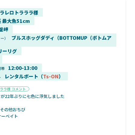
ラレロトラララ様
匹 最大魚51cm
盤岬
9月16日
2025年2月2日
ブルスホッグダディ（BOTTOMUP（ボトムア
カー）
く魚／ちび
シマノ25コンプレックス XR！ライトリグを
シマノ
すめ！
意のままに！24ヴァンフォードとの違いも
量！
リーリグ
解説！
12:00-13:00
間帯
レンタルボート（
Ts-ON
）
ル
ララ様 コメント
魚探
バ
が22年ぶりに七色に浮気しました
0.40その他おちび
ナーベイト
年3月7日
2026年4月16日