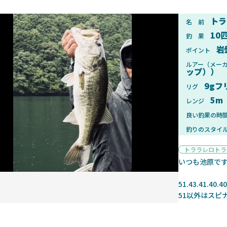
トラ
名 前
10
釣 果
岩
ポイント
2025年1月28日
2025年
ルアー（メー
ップ））
ンフォード！自重155gと超軽
2025年11月発売予定！DAIWA ふ
ィックとの違いも解説！
ふく魚はビッグベイト初心者におす
9gフ
リグ
5m
レンジ
良い釣果の時
釣りのスタイ
トララレロトラ
魚探
いつも池原です
51.43.41.4
51以外はスピ
2025年7月10日
2025