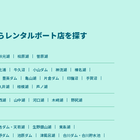
ら
レンタルボート店を探す
秋元湖
桧原湖
曽原湖
北浦
牛久沼
小山ダム
神流湖
榛名湖
豊英ダム
亀山湖
片倉ダム
印旛沼
手賀沼
久井湖
相模湖
芦ノ湖
西湖
山中湖
河口湖
木崎湖
野尻湖
吉ダム・天若湖
生野銀山湖
東条湖
野ダム
池原ダム
津風呂湖
合川ダム・合川貯水池