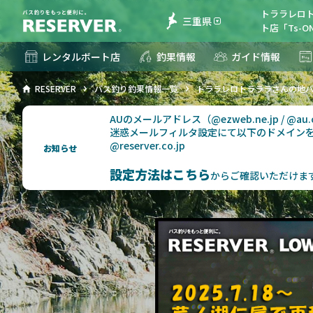
トララレロ
三重県
ト店「Ts-O
レンタルボート店
釣果情報
ガイド情報
RESERVER
バス釣り釣果情報一覧
トララレロトラララさんの地
AUのメールアドレス（@ezweb.ne.jp / @
迷惑メールフィルタ設定にて以下のドメイン
@reserver.co.jp
お知らせ
設定方法はこちら
からご確認いただけま