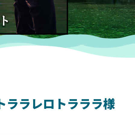
ム トララレロトラララ様
SHIMANO
SH