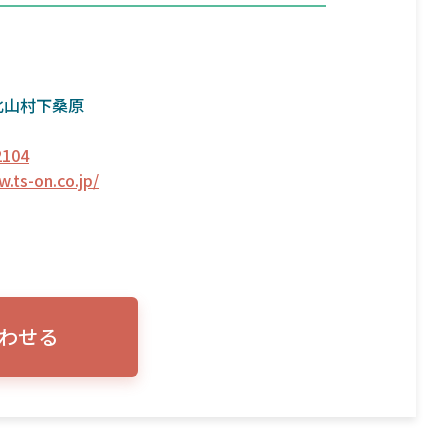
北山村下桑原
2104
.ts-on.co.jp/
合わせる