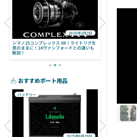
2025年2月2日
び
シマノ25コンプレックス XR！ライトリグを
シマノ24ヴァ
意のままに！24ヴァンフォードとの違いも
量！ストラデ
解説！
おすすめボート用品
バッテリー
魚探
2025年8月29日