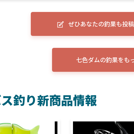
ーグルアイ（EAGLE EYE）」
ELowrance EAGLE 7/9インチ 
り身近に！HOOK REVEAL
ットHD！EAGLE EYEとの違いも解
説！
ぜひあなたの釣果も投稿
七色ダムの釣果をも
バス釣り新商品情報