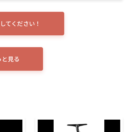
トリプルショ
ローランス イーグルアイ（EAGLE EYE）イ
エル
説！
ンプレ！ガーミンとの比較も併せてご説明い
ンバ
たします
してください！
っと見る