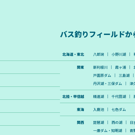
バス釣りフィールドか
北海道・東北
八郎潟
小野川湖
関東
新利根川
霞ヶ浦
戸面原ダム
三島湖
丹沢湖・三保ダム
津
北陸・甲信越
精進湖
千代田湖
東海
入鹿池
七色ダム
関西
琵琶湖
西の湖
日
一庫ダム・知明湖
青