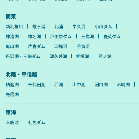
関東
新利根川
霞ヶ浦
北浦
牛久沼
小山ダム
神流湖
榛名湖
戸面原ダム
三島湖
豊英ダム
亀山湖
片倉ダム
印旛沼
手賀沼
丹沢湖・三保ダム
津久井湖
相模湖
芦ノ湖
北陸・甲信越
精進湖
千代田湖
西湖
山中湖
河口湖
木崎湖
野尻湖
東海
入鹿池
七色ダム