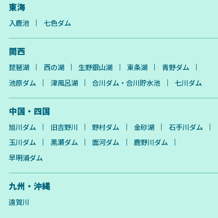
東海
入鹿池
七色ダム
関西
琵琶湖
西の湖
生野銀山湖
東条湖
青野ダム
池原ダム
津風呂湖
合川ダム・合川貯水池
七川ダム
中国・四国
旭川ダム
旧吉野川
野村ダム
金砂湖
石手川ダム
玉川ダム
黒瀬ダム
面河ダム
鹿野川ダム
早明浦ダム
九州・沖縄
遠賀川