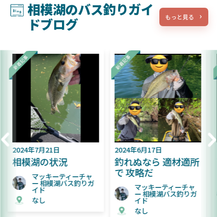
相模湖のバス釣りガイ
もっと見る
ドブログ
2024年6月17日
2024年6月9日
釣れぬなら 適材適所
難易度が上がってき
で 攻略だ
た相模湖
マッキーティーチャ
マッキーティーチャ
ー 相模湖バス釣りガ
ー 相模湖バス釣りガ
イド
イド
なし
なし