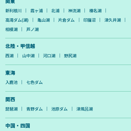
関東
新利根川
霞ヶ浦
北浦
神流湖
榛名湖
高滝ダム(湖)
亀山湖
片倉ダム
印旛沼
津久井湖
相模湖
芦ノ湖
北陸・甲信越
西湖
山中湖
河口湖
野尻湖
東海
入鹿池
七色ダム
関西
琵琶湖
青野ダム
池原ダム
津風呂湖
中国・四国