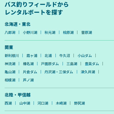
バス釣りフィールドから
レンタルボートを探す
北海道・東北
八郎潟
小野川湖
秋元湖
桧原湖
曽原湖
関東
新利根川
霞ヶ浦
北浦
牛久沼
小山ダム
神流湖
榛名湖
戸面原ダム
三島湖
豊英ダム
亀山湖
片倉ダム
丹沢湖・三保ダム
津久井湖
相模湖
芦ノ湖
北陸・甲信越
西湖
山中湖
河口湖
木崎湖
野尻湖