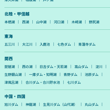
北陸・甲信越
本栖湖
西湖
山中湖
河口湖
木崎湖
野尻湖
東海
五三川
大江川
入鹿池
七色ダム
青蓮寺ダム
関西
琵琶湖
西の湖
日吉ダム・天若湖
高山ダム
淀川
生野銀山湖
一庫ダム・知明湖
青野ダム
池原ダム
津風呂湖
合川ダム・合川貯水池
七川ダム
中国・四国
旭川ダム
神龍湖
生見川ダム（山代湖）
丸山ダム