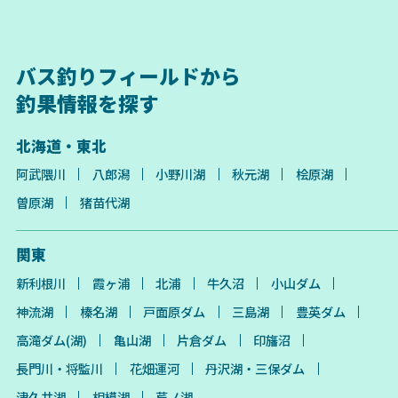
バス釣りフィールドから
釣果情報を探す
北海道・東北
阿武隈川
八郎潟
小野川湖
秋元湖
桧原湖
曽原湖
猪苗代湖
関東
新利根川
霞ヶ浦
北浦
牛久沼
小山ダム
神流湖
榛名湖
戸面原ダム
三島湖
豊英ダム
高滝ダム(湖)
亀山湖
片倉ダム
印旛沼
長門川・将監川
花畑運河
丹沢湖・三保ダム
津久井湖
相模湖
芦ノ湖