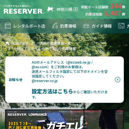
144
掲載ボート店舗数
神奈川県
5,407
釣果投稿数
レンタルボート店
釣果情報
ガイド情報
RESERVER
バス釣り釣果情報一覧
今日は１人でさんの地バス釣り釣果情報
AUのメールアドレス（@ezweb.ne.jp /
@au.com）をご利用のお客様は、
迷惑メールフィルタ設定にて以下のドメインを受
信設定してください。
お知らせ
@reserver.co.jp
設定方法はこちら
からご確認いただけま
す。