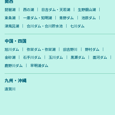
関西
琵琶湖
西の湖
日吉ダム・天若湖
生野銀山湖
東条湖
一庫ダム・知明湖
青野ダム
池原ダム
津風呂湖
合川ダム・合川貯水池
七川ダム
中国・四国
旭川ダム
弥栄ダム・弥栄湖
旧吉野川
野村ダム
金砂湖
石手川ダム
玉川ダム
黒瀬ダム
面河ダム
鹿野川ダム
早明浦ダム
九州・沖縄
遠賀川