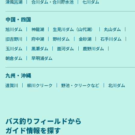
津風呂湖
合川ダム・合川貯水池
七川ダム
中国・四国
旭川ダム
神龍湖
生見川ダム（山代湖）
丸山ダム
旧吉野川
府中湖
野村ダム
金砂湖
石手川ダム
玉川ダム
黒瀬ダム
面河ダム
鹿野川ダム
朝倉ダム
早明浦ダム
九州・沖縄
遠賀川
柳川クリーク
野池・クリークなど
北川ダム
バス釣りフィールドから
ガイド情報を探す