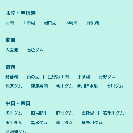
北陸・甲信越
西湖
山中湖
河口湖
木崎湖
野尻湖
東海
入鹿池
七色ダム
関西
琵琶湖
西の湖
生野銀山湖
東条湖
青野ダム
池原ダム
津風呂湖
合川ダム・合川貯水池
七川ダム
中国・四国
旭川ダム
旧吉野川
野村ダム
金砂湖
石手川ダム
玉川ダム
黒瀬ダム
面河ダム
鹿野川ダム
早明浦ダム