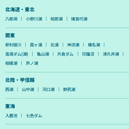
北海道・東北
八郎潟
小野川湖
桧原湖
猪苗代湖
関東
新利根川
霞ヶ浦
北浦
神流湖
榛名湖
高滝ダム(湖)
亀山湖
片倉ダム
印旛沼
津久井湖
相模湖
芦ノ湖
北陸・甲信越
西湖
山中湖
河口湖
野尻湖
東海
入鹿池
七色ダム