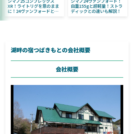
2025年11月発売予定！
シマノ25コンプレックス
DAIWA ふく魚／ちびふく魚
XR！ライトリグを意のまま
はビッグベイト初心者にお
に！24ヴァンフォードとの
すすめ！
違いも解説！
湖畔の宿つばきもとの会社概要
会社概要