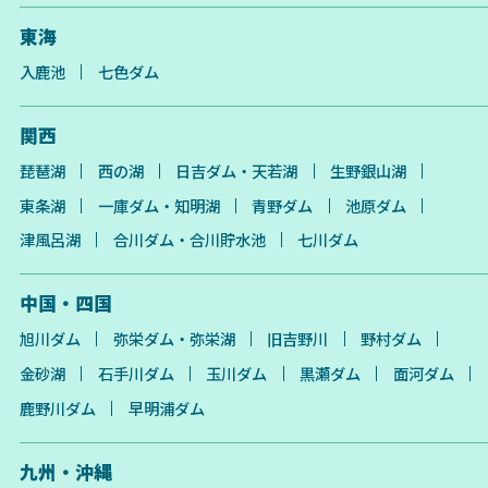
東海
入鹿池
七色ダム
関西
琵琶湖
西の湖
日吉ダム・天若湖
生野銀山湖
東条湖
一庫ダム・知明湖
青野ダム
池原ダム
津風呂湖
合川ダム・合川貯水池
七川ダム
中国・四国
旭川ダム
弥栄ダム・弥栄湖
旧吉野川
野村ダム
金砂湖
石手川ダム
玉川ダム
黒瀬ダム
面河ダム
鹿野川ダム
早明浦ダム
九州・沖縄