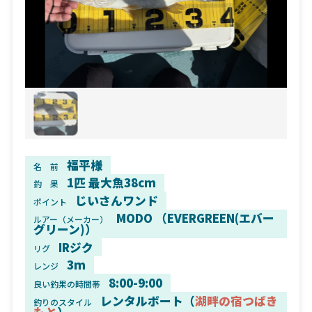
福平様
名 前
1匹 最大魚38cm
釣 果
じいさんワンド
ポイント
MODO （EVERGREEN(エバー
ルアー（メーカー）
グリーン)）
IRジク
リグ
3m
レンジ
8:00-9:00
良い釣果の時間帯
レンタルボート（
湖畔の宿つばき
釣りのスタイル
もと
）