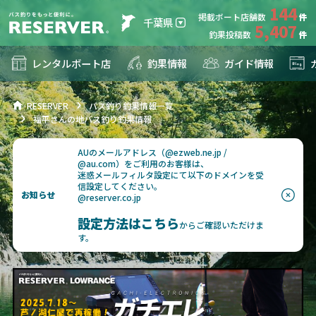
144
掲載ボート店舗数
千葉県
5,407
釣果投稿数
レンタルボート店
釣果情報
ガイド情報
RESERVER
バス釣り釣果情報一覧
福平さんの地バス釣り釣果情報
AUのメールアドレス（@ezweb.ne.jp /
@au.com）をご利用のお客様は、
迷惑メールフィルタ設定にて以下のドメインを受
信設定してください。
お知らせ
@reserver.co.jp
設定方法はこちら
からご確認いただけま
す。