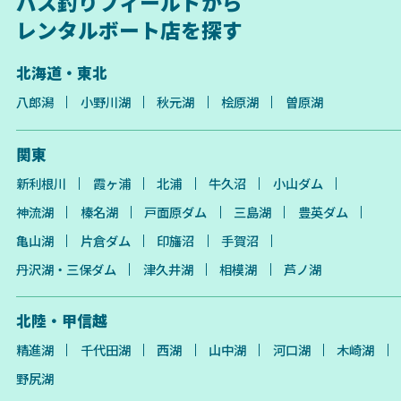
バス釣りフィールドから
レンタルボート店を探す
北海道・東北
八郎潟
小野川湖
秋元湖
桧原湖
曽原湖
関東
新利根川
霞ヶ浦
北浦
牛久沼
小山ダム
神流湖
榛名湖
戸面原ダム
三島湖
豊英ダム
亀山湖
片倉ダム
印旛沼
手賀沼
丹沢湖・三保ダム
津久井湖
相模湖
芦ノ湖
北陸・甲信越
精進湖
千代田湖
西湖
山中湖
河口湖
木崎湖
野尻湖