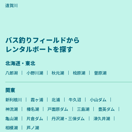
遠賀川
バス釣りフィールドから
レンタルボートを探す
北海道・東北
八郎潟
小野川湖
秋元湖
桧原湖
曽原湖
関東
新利根川
霞ヶ浦
北浦
牛久沼
小山ダム
神流湖
榛名湖
戸面原ダム
三島湖
豊英ダム
亀山湖
片倉ダム
丹沢湖・三保ダム
津久井湖
相模湖
芦ノ湖