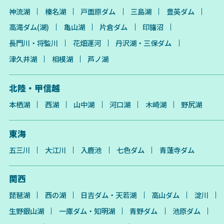
神流湖
榛名湖
戸面原ダム
三島湖
豊英ダム
高滝ダム(湖)
亀山湖
片倉ダム
印旛沼
長門川・将監川
花畑運河
丹沢湖・三保ダム
津久井湖
相模湖
芦ノ湖
北陸・甲信越
本栖湖
西湖
山中湖
河口湖
木崎湖
野尻湖
東海
五三川
大江川
入鹿池
七色ダム
青蓮寺ダム
関西
琵琶湖
西の湖
日吉ダム・天若湖
高山ダム
淀川
生野銀山湖
一庫ダム・知明湖
青野ダム
池原ダム