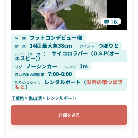
1枚
フットコンデビュー様
名 前
14匹 最大魚38cm
つぼりと
釣 果
ポイント
サイコロラバー（O.S.P(オー
ルアー（メーカー）
エスピー)）
ノーシンカー
1m
リグ
レンジ
7:00-8:00
良い釣果の時間帯
レンタルボート（
湖畔の宿つばき
釣りのスタイル
もと
）
千葉県
>
亀山湖
> レンタルボート
詳細を見る