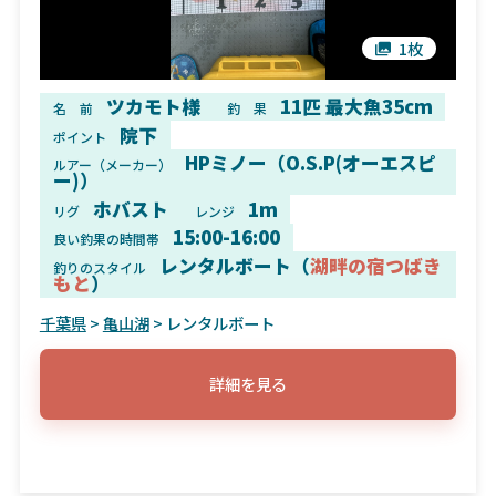
1枚
ツカモト様
11匹 最大魚35cm
名 前
釣 果
院下
ポイント
HPミノー（O.S.P(オーエスピ
ルアー（メーカー）
ー)）
ホバスト
1m
リグ
レンジ
15:00-16:00
良い釣果の時間帯
レンタルボート（
湖畔の宿つばき
釣りのスタイル
もと
）
千葉県
>
亀山湖
> レンタルボート
詳細を見る