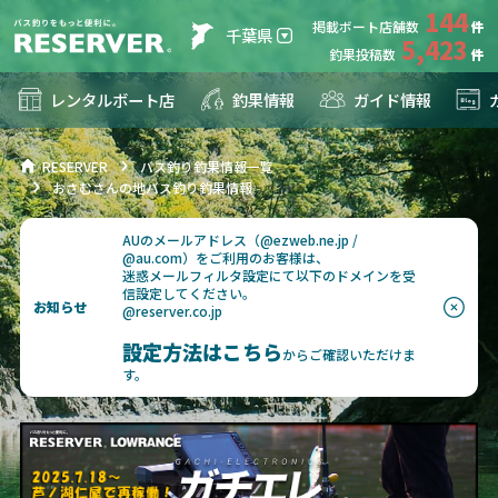
144
掲載ボート店舗数
千葉県
5,423
釣果投稿数
レンタルボート店
釣果情報
ガイド情報
RESERVER
バス釣り釣果情報一覧
おさむさんの地バス釣り釣果情報
AUのメールアドレス（@ezweb.ne.jp /
@au.com）をご利用のお客様は、
迷惑メールフィルタ設定にて以下のドメインを受
信設定してください。
お知らせ
@reserver.co.jp
設定方法はこちら
からご確認いただけま
す。