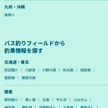
九州・沖縄
遠賀川
バス釣りフィールドから
釣果情報を探す
北海道・東北
阿武隈川
八郎潟
小野川湖
秋元湖
桧原湖
曽原湖
猪苗代湖
関東
新利根川
霞ヶ浦
北浦
牛久沼
小山ダム
神流湖
榛名湖
戸面原ダム
三島湖
豊英ダム