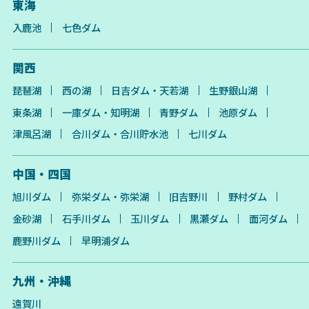
東海
入鹿池
七色ダム
関西
琵琶湖
西の湖
日吉ダム・天若湖
生野銀山湖
東条湖
一庫ダム・知明湖
青野ダム
池原ダム
津風呂湖
合川ダム・合川貯水池
七川ダム
中国・四国
旭川ダム
弥栄ダム・弥栄湖
旧吉野川
野村ダム
金砂湖
石手川ダム
玉川ダム
黒瀬ダム
面河ダム
鹿野川ダム
早明浦ダム
九州・沖縄
遠賀川