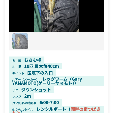
おさむ様
名 前
19匹 最大魚40cm
釣 果
医院下の入口
ポイント
レッグワーム（Gary
ルアー（メーカー）
YAMAMOTO(ゲーリーヤマモト)）
ダウンショット
リグ
2m
レンジ
6:00-7:00
良い釣果の時間帯
レンタルボート（
湖畔の宿つばき
釣りのスタイル
もと
）