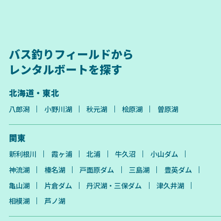
バス釣りフィールドから
レンタルボートを探す
北海道・東北
八郎潟
小野川湖
秋元湖
桧原湖
曽原湖
関東
新利根川
霞ヶ浦
北浦
牛久沼
小山ダム
神流湖
榛名湖
戸面原ダム
三島湖
豊英ダム
亀山湖
片倉ダム
丹沢湖・三保ダム
津久井湖
相模湖
芦ノ湖