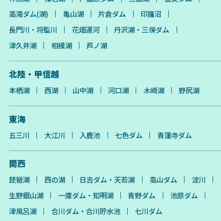
高滝ダム(湖)
亀山湖
片倉ダム
印旛沼
長門川・将監川
花畑運河
丹沢湖・三保ダム
津久井湖
相模湖
芦ノ湖
北陸・甲信越
本栖湖
西湖
山中湖
河口湖
木崎湖
野尻湖
東海
五三川
大江川
入鹿池
七色ダム
青蓮寺ダム
関西
琵琶湖
西の湖
日吉ダム・天若湖
高山ダム
淀川
生野銀山湖
一庫ダム・知明湖
青野ダム
池原ダム
津風呂湖
合川ダム・合川貯水池
七川ダム