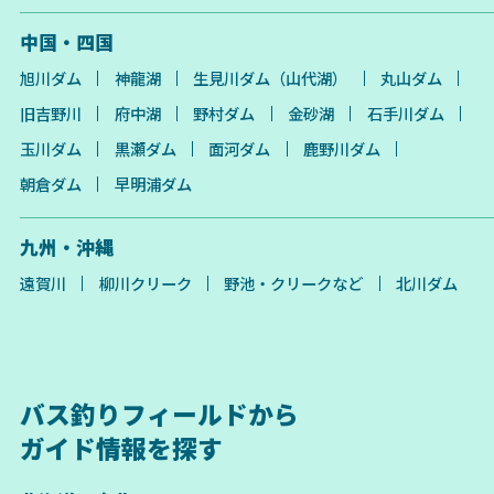
中国・四国
旭川ダム
神龍湖
生見川ダム（山代湖）
丸山ダム
旧吉野川
府中湖
野村ダム
金砂湖
石手川ダム
玉川ダム
黒瀬ダム
面河ダム
鹿野川ダム
朝倉ダム
早明浦ダム
九州・沖縄
遠賀川
柳川クリーク
野池・クリークなど
北川ダム
バス釣りフィールドから
ガイド情報を探す