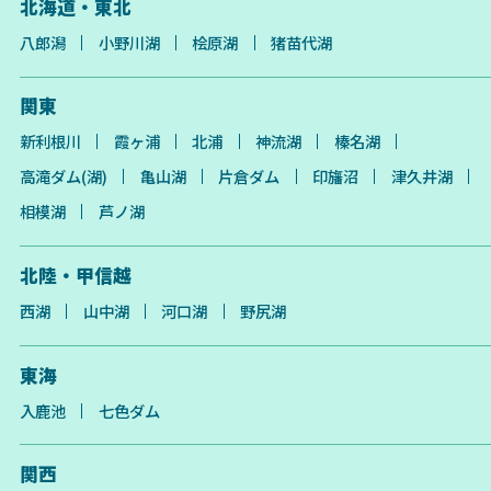
北海道・東北
八郎潟
小野川湖
桧原湖
猪苗代湖
関東
新利根川
霞ヶ浦
北浦
神流湖
榛名湖
高滝ダム(湖)
亀山湖
片倉ダム
印旛沼
津久井湖
相模湖
芦ノ湖
北陸・甲信越
西湖
山中湖
河口湖
野尻湖
東海
入鹿池
七色ダム
関西