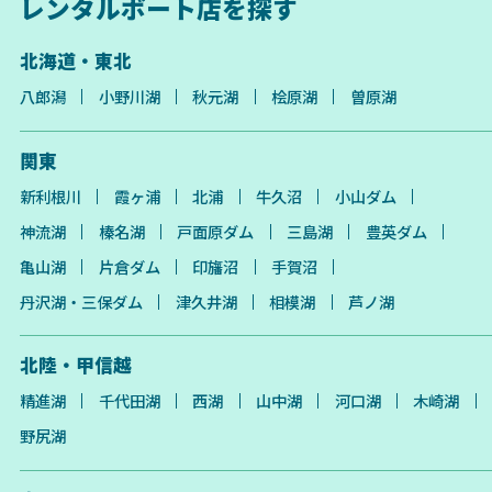
レンタルボート店を探す
北海道・東北
八郎潟
小野川湖
秋元湖
桧原湖
曽原湖
関東
新利根川
霞ヶ浦
北浦
牛久沼
小山ダム
神流湖
榛名湖
戸面原ダム
三島湖
豊英ダム
亀山湖
片倉ダム
印旛沼
手賀沼
丹沢湖・三保ダム
津久井湖
相模湖
芦ノ湖
北陸・甲信越
精進湖
千代田湖
西湖
山中湖
河口湖
木崎湖
野尻湖