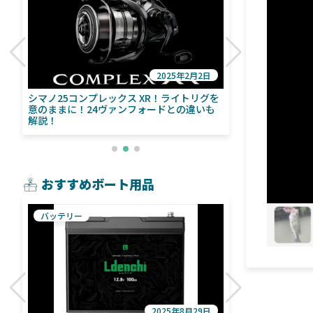
2025年2月2日
び
シマノ25コンプレックス XR！ライトリグを
シマノ24ヴァ
意のままに！24ヴァンフォードとの違いも
量！ストラデ
解説！
おすすめボート用品
バッテリー
魚探
2025年8月29日