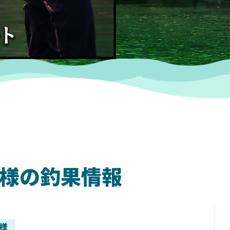
るー様の釣果情報
SHIMANO
SH
様