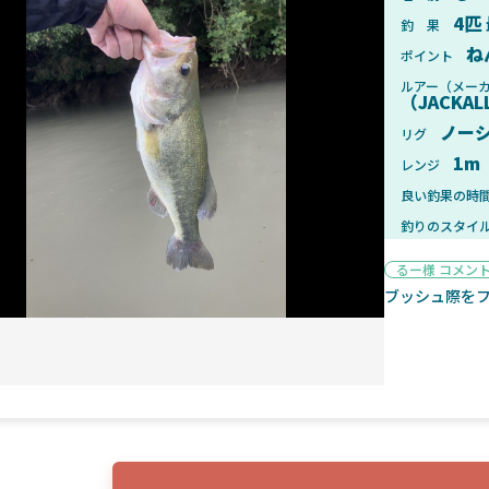
4匹
釣 果
ね
ポイント
ルアー（メー
（JACKA
2025年1月28日
2025年
ノー
リグ
ンフォード！自重155gと超軽
2025年11月発売予定！DAIWA ふ
1m
レンジ
ィックとの違いも解説！
ふく魚はビッグベイト初心者におす
良い釣果の時
釣りのスタイ
るー様 コメン
ブッシュ際を
魚探
2025年7月10日
2025