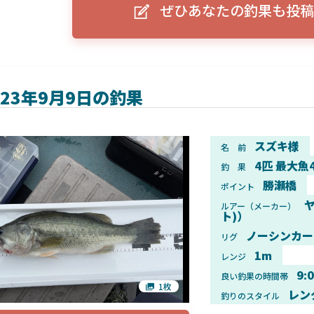
ぜひあなたの釣果も投稿
ーグルアイ（EAGLE EYE）」
ELowrance EAGLE 7/9インチ 
り身近に！HOOK REVEAL
ットHD！EAGLE EYEとの違いも解
説！
023年9月9日の釣果
スズキ様
名 前
4匹 最大魚
釣 果
勝瀬橋
ポイント
ヤ
ルアー（メーカー）
ト)）
ノーシンカー
リグ
1m
レンジ
9:
良い釣果の時間帯
1枚
レン
釣りのスタイル