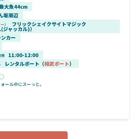
 最大魚44cm
ん坂周辺
フリックシェイクサイトマジック
カー）
LL(ジャッカル)）
9月16日
2025年2月2日
シンカー
く魚／ちび
シマノ25コンプレックス XR！ライトリグを
シマノ
すめ！
意のままに！24ヴァンフォードとの違いも
量！
解説！
11:00-12:00
間帯
レンタルボート（
相武ボート
）
ル
ト
フォール中にスーっと。
魚探
バ
年3月7日
2026年4月16日