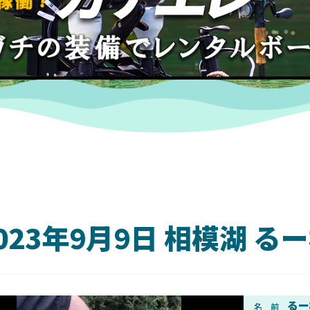
023年9月9日 相模湖 
DAIWA
るー
名 前