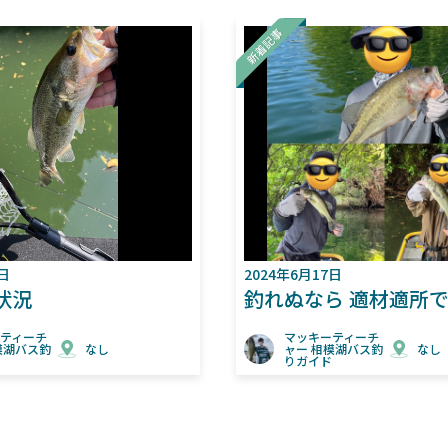
2024年6月17日
釣れぬなら 適材適所で 攻略だ
マッキーティーチ
し
ャー 相模湖バス釣
なし
りガイド