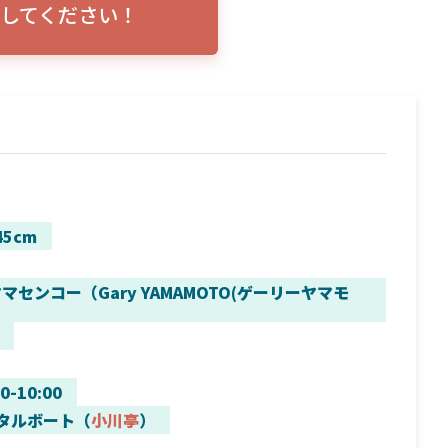
してください！
トリプルショ
ローランス イーグルアイ（EAGLE EYE）イ
エル
説！
ンプレ！ガーミンとの比較も併せてご説明い
ンバ
たします
45cm
マセンコー（Gary YAMAMOTO(ゲーリーヤマモ
00-10:00
タルボート（
小川亭
）