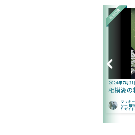
3日
2024年7月21日
で40アップ2本の常連
相模湖の状況
マッキーティーチ
ャー 相模湖バス釣
な
ーティーチ
りガイド
相模湖バス釣
なし
ド