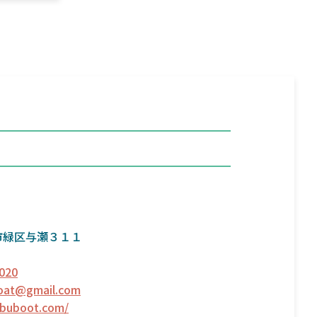
市緑区与瀬３１１
020
oat@gmail.com
ububoot.com/