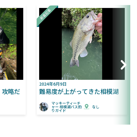
2024年6月9日
2024年5月18
難易度が上がってきた相模湖
バス釣り
い？
マッキーティーチ
ャー 相模湖バス釣
なし
りガイド
マッキー
ャー 相
りガイド