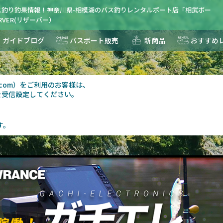
ス釣り釣果情報！神奈川県-相模湖のバス釣りレンタルボート店「相武ボー
RVER(リザーバー）
ガイドブログ
バスボート販売
新商品
おすすめ
報
au.com）をご利用のお客様は、
を受信設定してください。
す。