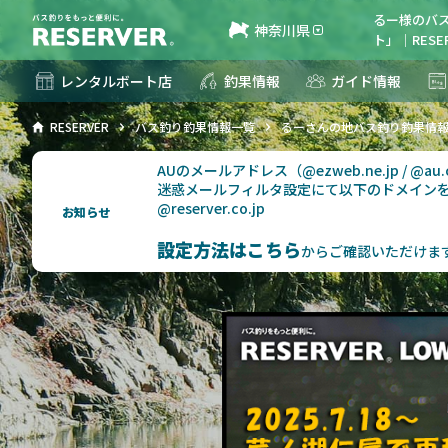
るー様のバ
神奈川県
ト」｜RESE
レンタルボート店
釣果情報
ガイド情報
RESERVER
バス釣り釣果情報一覧
るーさんの地バス釣り釣果情
AUのメールアドレス（@ezweb.ne.jp / @
迷惑メールフィルタ設定にて以下のドメイン
@reserver.co.jp
お知らせ
設定方法はこちら
からご確認いただけま